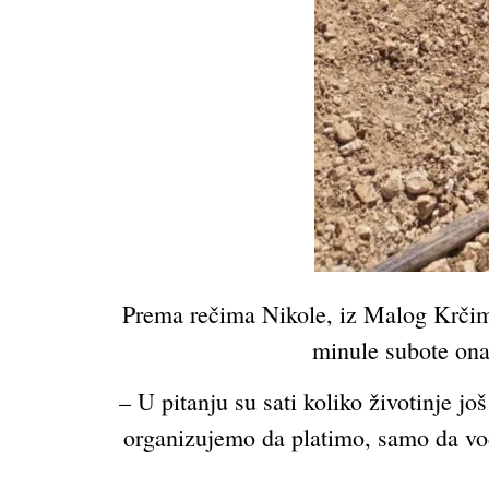
Prema rečima Nikole, iz Malog Krčimir
minule subote ona 
– U pitanju su sati koliko životinje j
organizujemo da platimo, samo da voda