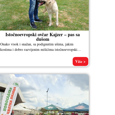
Istočnoevropski ovčar Kajzer – pas sa
dušom
Onako visok i snažan, sa podignutim ušima, jakim
kostima i dobro razvijenim mišićima istočnoevropski
ovčar po imenu Kajzer, vlasnika Aleksandra
Više >