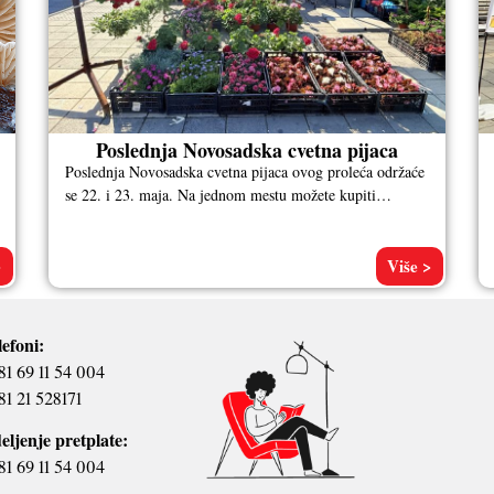
Poslednja Novosadska cvetna pijaca
Poslednja Novosadska cvetna pijaca ovog proleća održaće
se 22. i 23. maja. Na jednom mestu možete kupiti
omiljene biljke za
>
Više >
lefoni:
81 69 11 54 004
81 21 528171
eljenje pretplate:
81 69 11 54 004