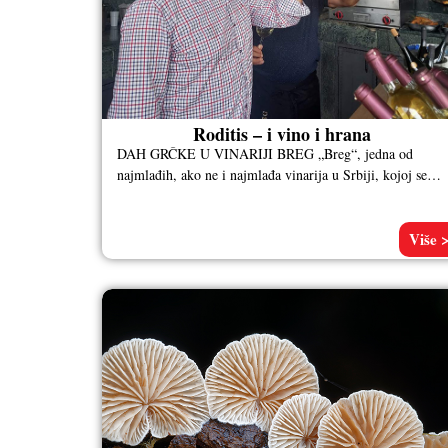
Roditis – i vino i hrana
DAH GRČKE U VINARIJI BREG „Breg“, jedna od
najmlađih, ako ne i najmlađa vinarija u Srbiji, kojoj se
može samo
Više 