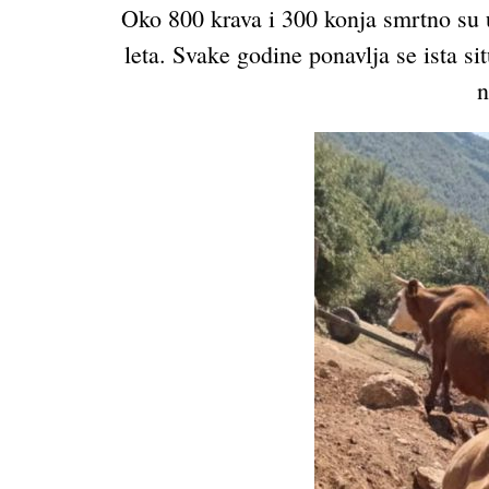
Oko 800 krava i 300 konja smrtno su ug
leta. Svake godine ponavlja se ista si
n