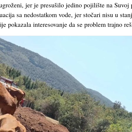
roženi, jer je presušilo jedino pojilište na Suvoj
tuacija sa nedostatkom vode, jer stočari nisu u sta
ije pokazala interesovanje da se problem trajno reš