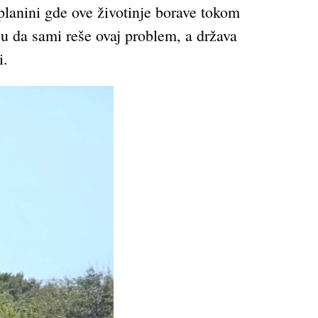
 planini gde ove životinje borave tokom
nju da sami reše ovaj problem, a država
i.