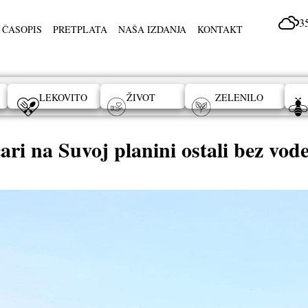
3
 ČASOPIS
PRETPLATA
NAŠA IZDANJA
KONTAKT
LEKOVITO
ŽIVOT
ZELENILO
čari na Suvoj planini ostali bez vod