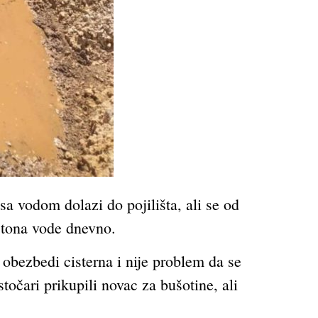
a vodom dolazi do pojilišta, ali se od
0 tona vode dnevno.
 obezbedi cisterna i nije problem da se
očari prikupili novac za bušotine, ali