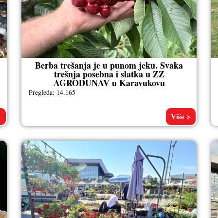
Berba trešanja je u punom jeku. Svaka
trešnja posebna i slatka u ZZ
AGRODUNAV u Karavukovu
Pregleda: 14.165
>
Više >