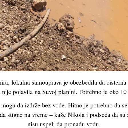
a, lokalna samouprava je obezbedila da cisterna s
nije pojavila na Suvoj planini. Potrebno je oko 1
oš mogu da izdrže bez vode. Hitno je potrebno da se
 stigne na vreme – kaže Nikola i podseća da su st
nisu uspeli da pronađu vodu.