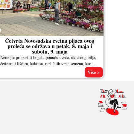
Četvrta Novosadska cvetna pijaca ovog
proleća se održava u petak, 8. maja i
subotu, 9. maja
Nemojte propustiti bogatu ponudu cveća, ukrasnog bilja,
četinara i lišćara, kaktusa, različitih vrsta semena, kao i
pribora za baštovanstvo. Pored
Više >