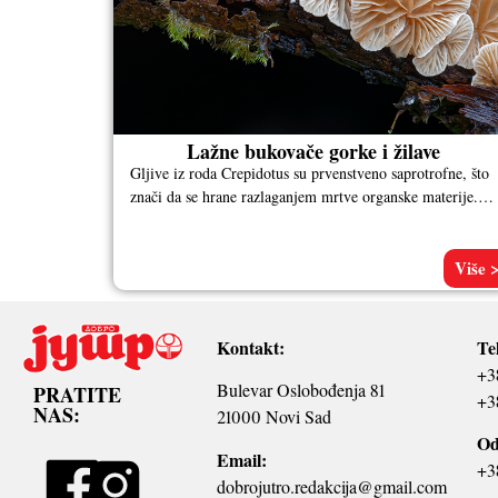
Lažne bukovače gorke i žilave
Gljive iz roda Crepidotus su prvenstveno saprotrofne, što
znači da se hrane razlaganjem mrtve organske materije.
Često ih možemo videti
Više 
Kontakt:
Te
+3
Bulevar Oslobođenja 81
PRATITE
+3
NAS:
21000 Novi Sad
Od
Email:
+3
dobrojutro.redakcija@gmail.com