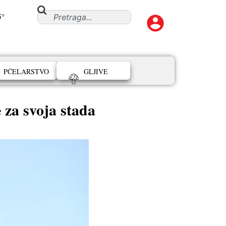
5°
PČELARSTVO
GLJIVE
e za svoja stada