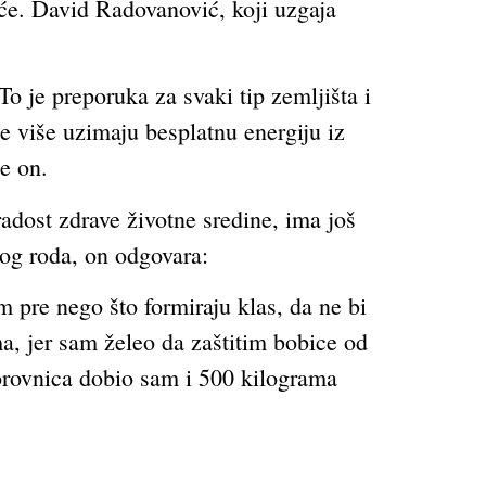
noće. David Radovanović, koji uzgaja
o je preporuka za svaki tip zemljišta i
e više uzimaju besplatnu energiju iz
e on.
adost zdrave životne sredine, ima još
nog roda, on odgovara:
pre nego što formiraju klas, da ne bi
a, jer sam želeo da zaštitim bobice od
orovnica dobio sam i 500 kilograma