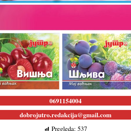
0691154004
dobrojutro.redakcija@gmail.com
Pregleda:
537