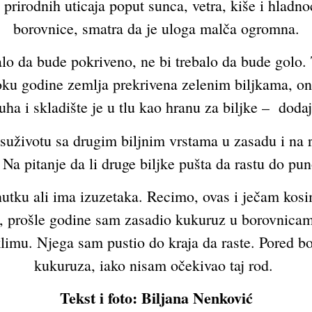
d prirodnih uticaja poput sunca, vetra, kiše i hlad
borovnice, smatra da je uloga malča ogromna.
alo da bude pokriveno, ne bi trebalo da bude golo. T
toku godine zemlja prekrivena zelenim biljkama, on
uha i skladište je u tlu kao hranu za biljke – dodaj
suživotu sa drugim biljnim vrstama u zasadu i na r
 Na pitanje da li druge biljke pušta da rastu do pu
tku ali ima izuzetaka. Recimo, ovas i ječam kosim 
Ali, prošle godine sam zasadio kukuruz u borovnicam
limu. Njega sam pustio do kraja da raste. Pored b
kukuruza, iako nisam očekivao taj rod.
Tekst i foto: Biljana Nenković