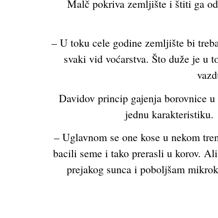
Malč pokriva zemljište i štiti ga o
– U toku cele godine zemljište bi treb
svaki vid voćarstva. Što duže je u 
vazd
Davidov princip gajenja borovnice u 
jednu karakteristiku.
– Uglavnom se one kose u nekom trenu
bacili seme i tako prerasli u korov. 
prejakog sunca i poboljšam mikrok