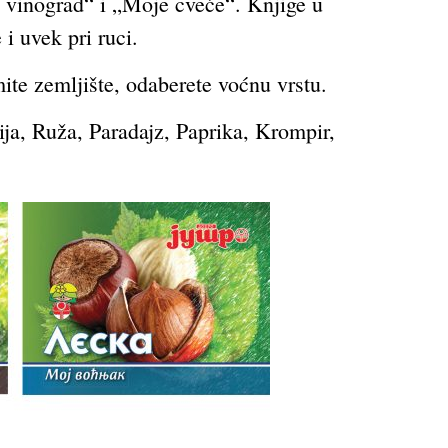
j vinograd“ i „Moje cveće“. Knjige u
i uvek pri ruci.
ite zemljište, odaberete voćnu vrstu.
ija, Ruža, Paradajz, Paprika, Krompir,