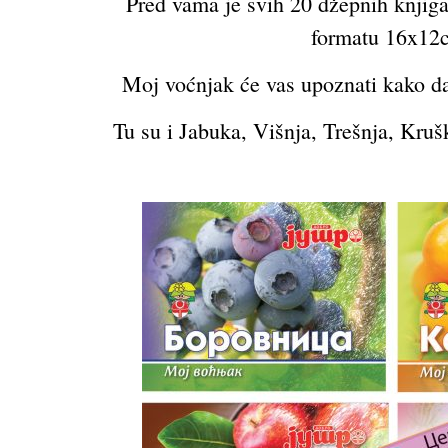
Pred vama je svih 20 džepnih knjiga
formatu 16x12cm
Moj voćnjak će vas upoznati kako da 
Tu su i Jabuka, Višnja, Trešnja, Kruš