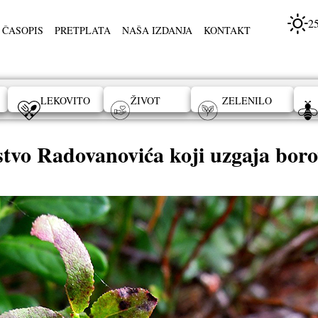
2
 ČASOPIS
PRETPLATA
NAŠA IZDANJA
KONTAKT
LEKOVITO
ŽIVOT
ZELENILO
stvo Radovanovića koji uzgaja boro