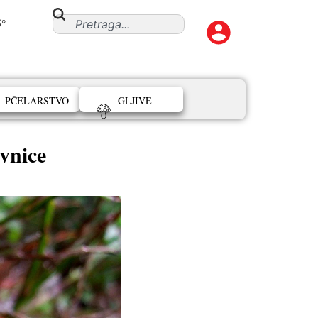
5°
PČELARSTVO
GLJIVE
vnice