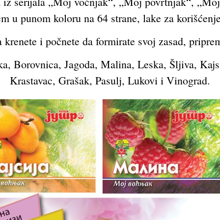
 iz serijala „Moj voćnjak“, „Moj povrtnjak“, „Mo
 u punom koloru na 64 strane, lake za korišćenje 
krenete i počnete da formirate svoj zasad, priprem
ka, Borovnica, Jagoda, Malina, Leska, Šljiva, Kajs
Krastavac, Grašak, Pasulj, Lukovi i Vinograd.