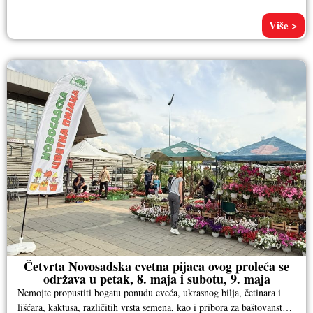
Više >
Četvrta Novosadska cvetna pijaca ovog proleća se
održava u petak, 8. maja i subotu, 9. maja
Nemojte propustiti bogatu ponudu cveća, ukrasnog bilja, četinara i
lišćara, kaktusa, različitih vrsta semena, kao i pribora za baštovanstvo.