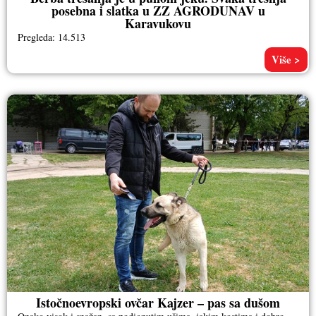
posebna i slatka u ZZ AGRODUNAV u
Karavukovu
Pregleda: 14.513
Više >
Istočnoevropski ovčar Kajzer – pas sa dušom