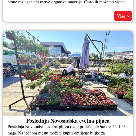
hrane razlaganjem mrtve organske materije. Često ih možemo videti
Više >
Poslednja Novosadska cvetna pijaca
Poslednja Novosadska cvetna pijaca ovog proleća održaće se 22. i 23.
maja. Na jednom mestu možete kupiti omiljene biljke za