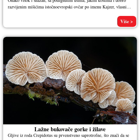
Onako visok i snažan, sa podignutim ušima, jakim kostima i dobro
razvijenim mišićima istočnoevropski ovčar po imenu Kajzer, vlasnika
Aleksandra
Više >
Lažne bukovače gorke i žilave
Gljive iz roda Crepidotus su prvenstveno saprotrofne, što znači da se