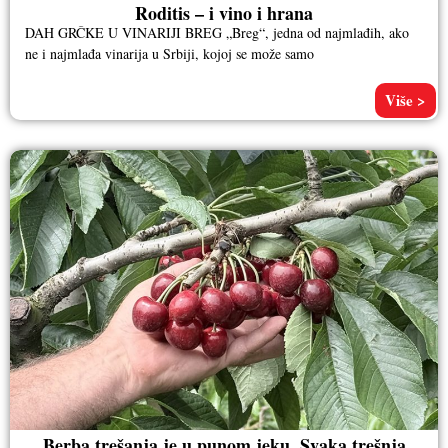
Roditis – i vino i hrana
DAH GRČKE U VINARIJI BREG „Breg“, jedna od najmlađih, ako
ne i najmlađa vinarija u Srbiji, kojoj se može samo
Više >
Berba trešanja je u punom jeku. Svaka trešnja