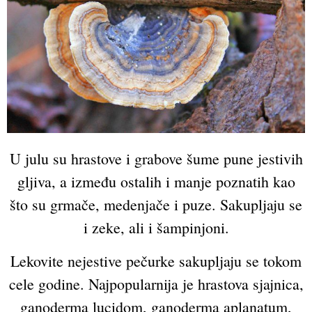
U julu su hrastove i grabove šume pune jestivih
gljiva, a između ostalih i manje poznatih kao
što su grmače, medenjače i puze. Sakupljaju se
i zeke, ali i šampinjoni.
Lekovite nejestive pečurke sakupljaju se tokom
cele godine. Najpopularnija je hrastova sjajnica,
ganoderma lucidom, ganoderma aplanatum,