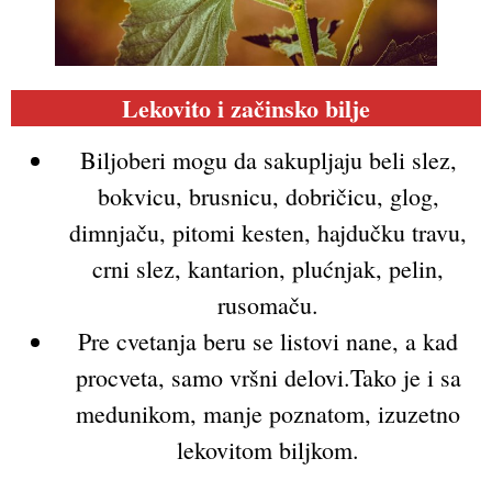
Lekovito i začinsko bilje
Biljoberi mogu da sakupljaju beli slez,
bokvicu, brusnicu, dobričicu, glog,
dimnjaču, pitomi kesten, hajdučku travu,
crni slez, kantarion, plućnjak, pelin,
rusomaču.
Pre cvetanja beru se listovi nane, a kad
procveta, samo vršni delovi.Tako je i sa
medunikom, manje poznatom, izuzetno
lekovitom biljkom.