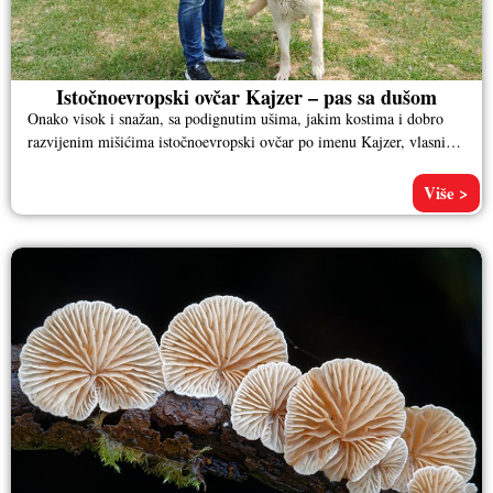
Istočnoevropski ovčar Kajzer – pas sa dušom
Onako visok i snažan, sa podignutim ušima, jakim kostima i dobro
razvijenim mišićima istočnoevropski ovčar po imenu Kajzer, vlasnika
Aleksandra
Više >