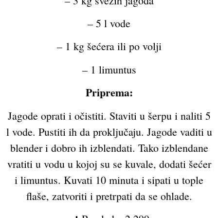
– 3 kg svežih jagoda
– 5 l vode
– 1 kg šećera ili po volji
– 1 limuntus
Priprema:
Jagode oprati i očistiti. Staviti u šerpu i naliti 5
l vode. Pustiti ih da proključaju. Jagode vaditi u
blender i dobro ih izblendati. Tako izblendane
vratiti u vodu u kojoj su se kuvale, dodati šećer
i limuntus. Kuvati 10 minuta i sipati u tople
flaše, zatvoriti i pretrpati da se ohlade.