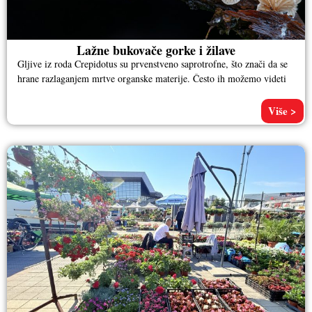
Lažne bukovače gorke i žilave
Gljive iz roda Crepidotus su prvenstveno saprotrofne, što znači da se
hrane razlaganjem mrtve organske materije. Često ih možemo videti
Više >