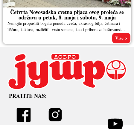
Četvrta Novosadska cvetna pijaca ovog proleća se
održava u petak, 8. maja i subotu, 9. maja
Nemojte propustiti bogatu ponudu cveća, ukrasnog bilja, četinara i
lišćara, kaktusa, različitih vrsta semena, kao i pribora za baštovanstvo.
Pored
Više >
PRATITE NAS: