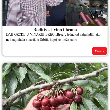
Roditis – i vino i hrana
DAH GRČKE U VINARIJI BREG „Breg“, jedna od najmlađih, ako
ne i najmlađa vinarija u Srbiji, kojoj se može samo
Više >