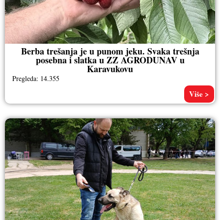
Berba trešanja je u punom jeku. Svaka trešnja
posebna i slatka u ZZ AGRODUNAV u
Karavukovu
Pregleda: 14.355
Više >