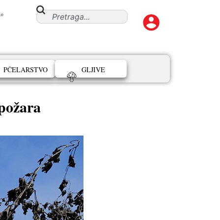
°
PČELARSTVO
GLJIVE
 požara