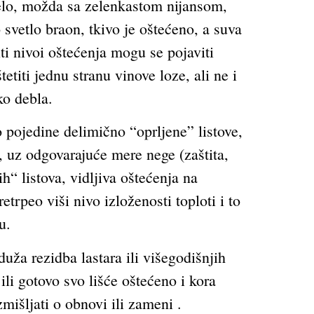
belo, možda sa zelenkastom nijansom,
svetlo braon, tkivo je oštećeno, a suva
iti nivoi oštećenja mogu se pojaviti
etiti jednu stranu vinove loze, ali ne i
ko debla.
 pojedine delimično “oprljene” listove,
e, uz odgovarajuće mere nege (zaštita,
h“ listova, vidljiva oštećenja na
rpeo viši nivo izloženosti toploti i to
u.
uža rezidba lastara ili višegodišnjih
ili gotovo svo lišće oštećeno i kora
mišljati o obnovi ili zameni .