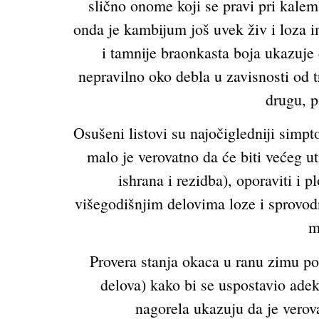
slično onome koji se pravi pri kale
onda je kambijum još uvek živ i loza i
i tamnije braonkasta boja ukazuje d
nepravilno oko debla u zavisnosti od tr
drugu, p
Osušeni listovi su najočigledniji simp
malo je verovatno da će biti većeg ut
ishrana i rezidba), oporaviti i 
višegodišnjim delovima loze i sprovodn
m
Provera stanja okaca u ranu zimu pom
delova) kako bi se uspostavio adekv
nagorela ukazuju da je verova