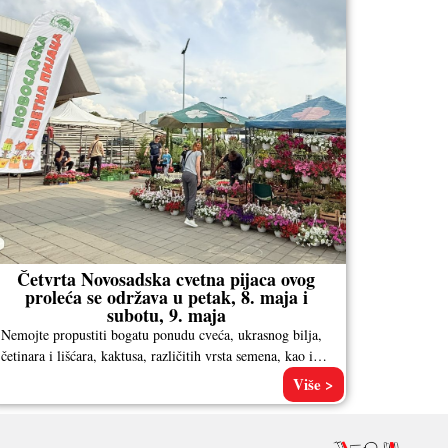
Četvrta Novosadska cvetna pijaca ovog
proleća se održava u petak, 8. maja i
subotu, 9. maja
Nemojte propustiti bogatu ponudu cveća, ukrasnog bilja,
četinara i lišćara, kaktusa, različitih vrsta semena, kao i
pribora za baštovanstvo. Pored
Više >