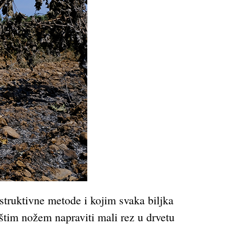
estruktivne metode i kojim svaka biljka
oštim nožem napraviti mali rez u drvetu