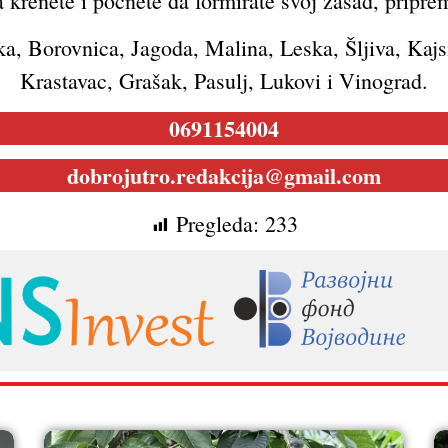
krenete i počnete da formirate svoj zasad, priprem
ka, Borovnica, Jagoda, Malina, Leska, Šljiva, Kajs
Krastavac, Grašak, Pasulj, Lukovi i Vinograd.
0691154004
dobrojutro.redakcija@gmail.com
Pregleda:
233