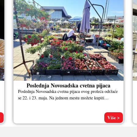
Poslednja Novosadska cvetna pijaca
Poslednja Novosadska cvetna pijaca ovog proleća održaće
se 22. i 23. maja. Na jednom mestu možete kupiti
omiljene biljke za
>
Više >