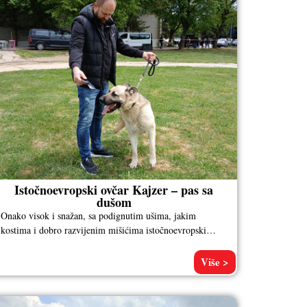
Istočnoevropski ovčar Kajzer – pas sa
dušom
Onako visok i snažan, sa podignutim ušima, jakim
kostima i dobro razvijenim mišićima istočnoevropski
ovčar po imenu Kajzer, vlasnika Aleksandra
Više >