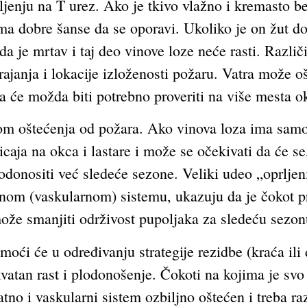
mljenju na T urez. Ako je tkivo vlažno i kremasto 
ma dobre šanse da se oporavi. Ukoliko je on žut do 
a je mrtav i taj deo vinove loze neće rasti. Različ
ajanja i lokacije izloženosti požaru. Vatra može ošt
a će možda biti potrebno proveriti na više mesta o
tom oštećenja od požara. Ako vinova loza ima samo
icaja na okca i lastare i može se očekivati da će s
plodonositi već sledeće sezone. Veliki udeo „oprljeni
om (vaskularnom) sistemu, ukazuju da je čokot pret
ože smanjiti održivost pupoljaka za sledeću sezon
oći će u određivanju strategije rezidbe (kraća ili d
atan rast i plodonošenje. Čokoti na kojima je svo 
tno i vaskularni sistem ozbiljno oštećen i treba raz