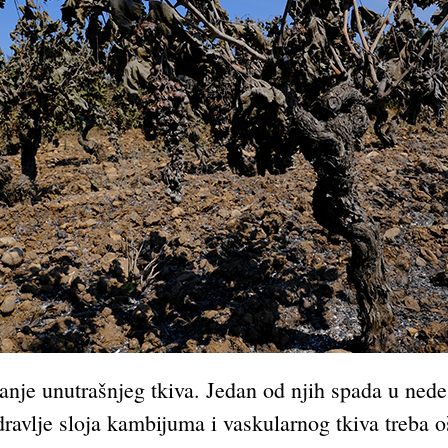
 stanje unutrašnjeg tkiva. Jedan od njih spada u ned
dravlje sloja kambijuma i vaskularnog tkiva treba 