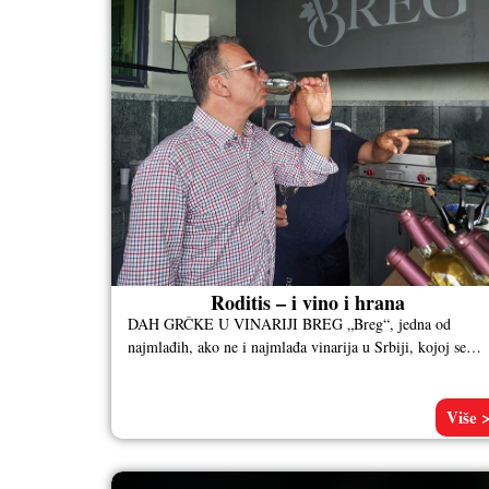
Roditis – i vino i hrana
DAH GRČKE U VINARIJI BREG „Breg“, jedna od
najmlađih, ako ne i najmlađa vinarija u Srbiji, kojoj se
može samo
Više 