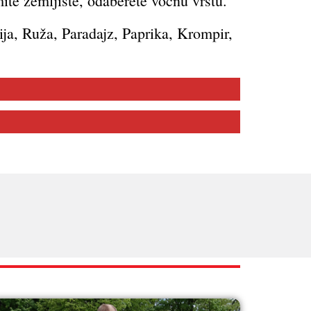
ite zemljište, odaberete voćnu vrstu.
ija, Ruža, Paradajz, Paprika, Krompir,