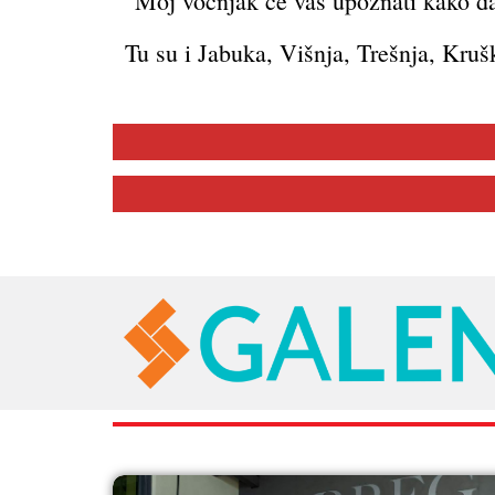
Moj voćnjak će vas upoznati kako da 
Tu su i Jabuka, Višnja, Trešnja, Kruš
RAZNO