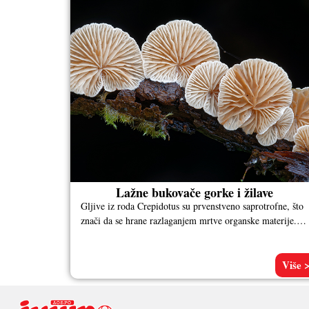
Lažne bukovače gorke i žilave
Gljive iz roda Crepidotus su prvenstveno saprotrofne, što
znači da se hrane razlaganjem mrtve organske materije.
Često ih možemo videti
Više 