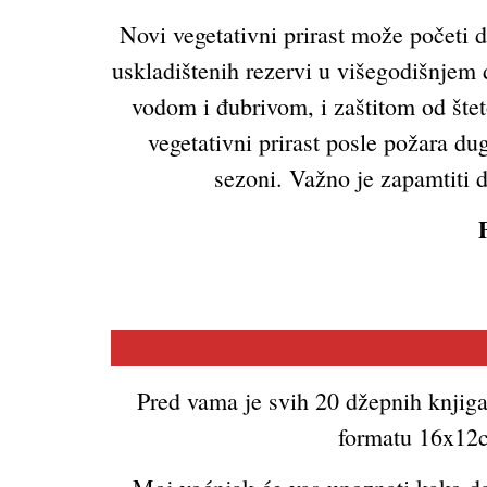
Novi vegetativni prirast može početi d
uskladištenih rezervi u višegodišnjem
vodom i đubrivom, i zaštitom od šteto
vegetativni prirast posle požara du
sezoni. Važno je zapamtiti 
Pred vama je svih 20 džepnih knjiga
formatu 16x12cm