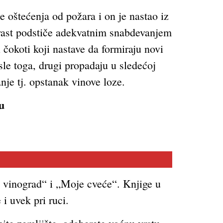
e oštećenja od požara i on je nastao iz
 rast podstiče adekvatnim snabdevanjem
 čokoti koji nastave da formiraju novi
sle toga, drugi propadaju u sledećoj
je tj. opstanak vinove loze.
u
j vinograd“ i „Moje cveće“. Knjige u
i uvek pri ruci.