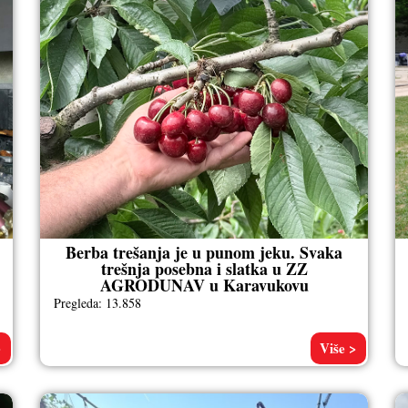
Berba trešanja je u punom jeku. Svaka
trešnja posebna i slatka u ZZ
AGRODUNAV u Karavukovu
Pregleda: 13.858
>
Više >