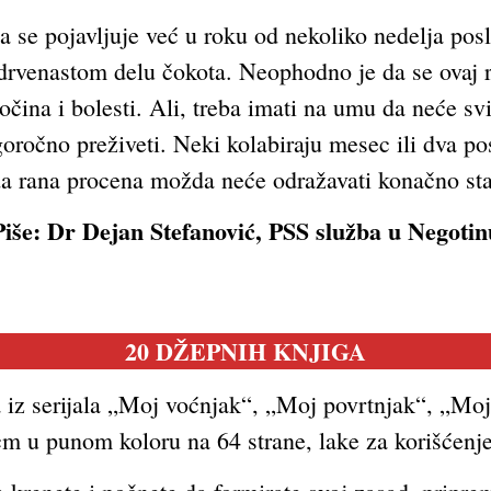
a se pojavljuje već u roku od nekoliko nedelja posl
 drvenastom delu čokota. Neophodno je da se ovaj
čina i bolesti. Ali, treba imati na umu da neće svi
goročno preživeti. Neki kolabiraju mesec ili dva po
da rana procena možda neće odražavati konačno stan
Piše: Dr Dejan Stefanović, PSS služba u Negotin
20
DŽEPNIH KNJIGA
 iz serijala „Moj voćnjak“, „Moj povrtnjak“, „Mo
 u punom koloru na 64 strane, lake za korišćenje 