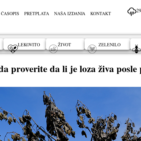
29
 ČASOPIS
PRETPLATA
NAŠA IZDANJA
KONTAKT
LEKOVITO
ŽIVOT
ZELENILO
a proverite da li je loza živa posle