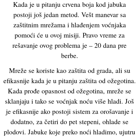
Kada je u pitanju crvena boja kod jabuka
postoji još jedan metod. Vešt manevar sa
zaštitnim mrežama i hlađenjem voćnjaka
pomoći će u ovoj misiji. Pravo vreme za
rešavanje ovog problema je – 20 dana pre
berbe.
Mreže se koriste kao zaštita od grada, ali su
efikasnije kada je u pitanju zaštita od ožegotina.
Kada prođe opasnost od ožegotina, mreže se
sklanjaju i tako se voćnjak noću više hladi. Još
je efikasnije ako postoji sistem za orošavanje i
dodatno, za četiri do pet stepeni, ohlade se
plodovi. Jabuke koje preko noći hladimo, ujutru