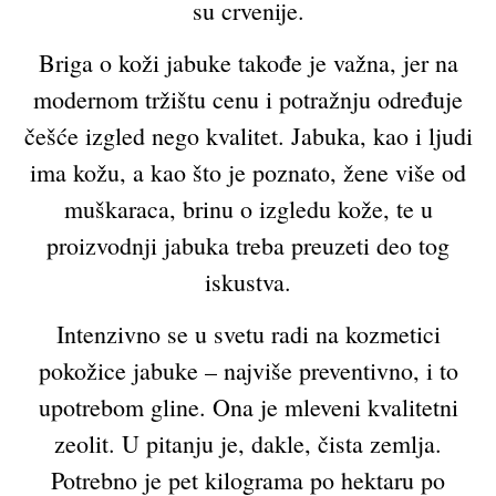
su crvenije.
Briga o koži jabuke takođe je važna, jer na
modernom tržištu cenu i potražnju određuje
češće izgled nego kvalitet. Jabuka, kao i ljudi
ima kožu, a kao što je poznato, žene više od
muškaraca, brinu o izgledu kože, te u
proizvodnji jabuka treba preuzeti deo tog
iskustva.
Intenzivno se u svetu radi na kozmetici
pokožice jabuke – najviše preventivno, i to
upotrebom gline. Ona je mleveni kvalitetni
zeolit. U pitanju je, dakle, čista zemlja.
Potrebno je pet kilograma po hektaru po