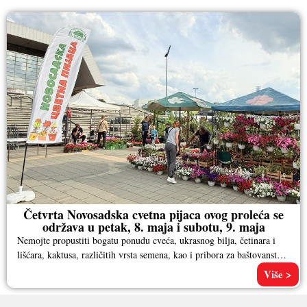
Četvrta Novosadska cvetna pijaca ovog proleća se
održava u petak, 8. maja i subotu, 9. maja
Nemojte propustiti bogatu ponudu cveća, ukrasnog bilja, četinara i
lišćara, kaktusa, različitih vrsta semena, kao i pribora za baštovanstvo.
Pored
Više >