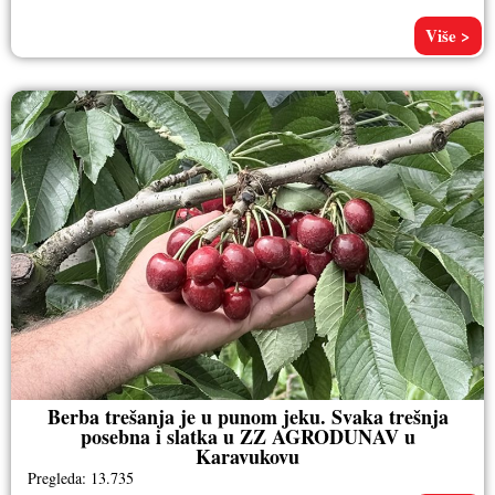
Više >
Berba trešanja je u punom jeku. Svaka trešnja
posebna i slatka u ZZ AGRODUNAV u
Karavukovu
Pregleda: 13.735