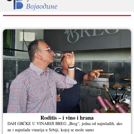
RAZNO
Roditis – i vino i hrana
DAH GRČKE U VINARIJI BREG „Breg“, jedna od najmlađih, ako
ne i najmlađa vinarija u Srbiji, kojoj se može samo