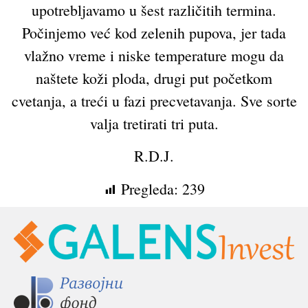
upotrebljavamo u šest različitih termina.
Počinjemo već kod zelenih pupova, jer tada
vlažno vreme i niske temperature mogu da
naštete koži ploda, drugi put početkom
cvetanja, a treći u fazi precvetavanja. Sve sorte
valja tretirati tri puta.
R.D.J.
Pregleda:
239