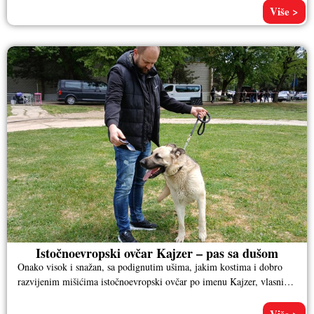
Više >
Istočnoevropski ovčar Kajzer – pas sa dušom
Onako visok i snažan, sa podignutim ušima, jakim kostima i dobro
razvijenim mišićima istočnoevropski ovčar po imenu Kajzer, vlasnika
Aleksandra
Više >