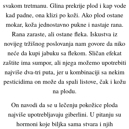
svakom tretmanu. Glina prekrije plod i kap vode
kad padne, ona klizi po koži. Ako plod ostane
mokar, koža jednostavno pukne i nastaje rana.
Rana zaraste, ali ostane fleka. Iskustva iz
novijeg tržišnog poslovanja nam govore da niko
neće da kupi jabuku sa flekom. Sličan efekat
zaštite ima sumpor, ali njega možemo upotrebiti
najviše dva-tri puta, jer u kombinaciji sa nekim
pesticidima on može da spali listove, čak i kožu
na plodu.
On navodi da se u lečenju pokožice ploda
najviše upotrebljavaju giberlini. U pitanju su
hormoni koje biljka sama stvara i njih