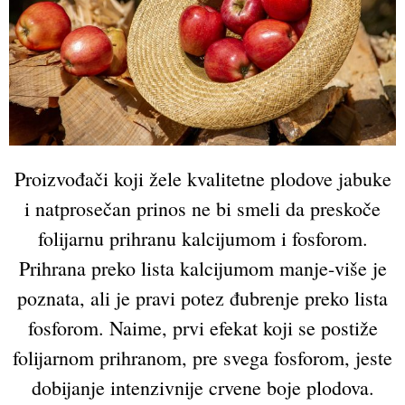
Proizvođači koji žele kvalitetne plodove jabuke
i natprosečan prinos ne bi smeli da preskoče
folijarnu prihranu kalcijumom i fosforom.
Prihrana preko lista kalcijumom manje-više je
poznata, ali je pravi potez đubrenje preko lista
fosforom. Naime, prvi efekat koji se postiže
folijarnom prihranom, pre svega fosforom, jeste
dobijanje intenzivnije crvene boje plodova.