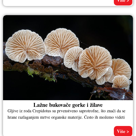
Lažne bukovače gorke i žilave
Gljive iz roda Crepidotus su prvenstveno saprotrofne, što znači da se
hrane razlaganjem mrtve organske materije. Često ih možemo videti
Više >