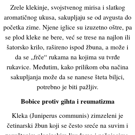
Zrele klekinje, svojstvenog mirisa i slatkog
aromatičnog ukusa, sakupljaju se od avgusta do
početka zime. Njene iglice su izuzetno oštre, pa
se plod kleke ne bere, već se trese na najlon ili
šatorsko krilo, rašireno ispod žbuna, a može i
da se „frče“ rukama na kojima su tvrđe
rukavice. Međutim, kako prilikom oba načina
sakupljanja može da se nanese šteta biljci,
potrebno je biti pažljiv.
Bobice protiv gihta i reumatizma
Kleka (Juniperus communis) zimzeleni je
četinarski žbun koji se često sreće na suvim i