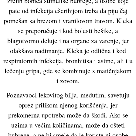
zrelih bobica stimuliše bubrege, a osobe koje
pate od infekcija ešerihijom treba da piju čaj
pomešan sa brezom i vranilovom travom. Kleka
se preporučuje i kod bolesti bešike, a
blagotvorno deluje i na organe za varenje, jer
olakšava nadimanje. Kleka je odlična i kod
respiratornih infekcija, bronhitisa i astme, ali i u
lečenju gripa, gde se kombinuje s matičnjakom
i zovom.
Poznavaoci lekovitog bilja, međutim, savetuju
oprez prilikom njenog korišćenja, jer
prekomerna upotreba može da škodi. Ako se
uzima u većim količinama, može da ošteti
bubrege, a ne bi smele da je koriste ni osobe