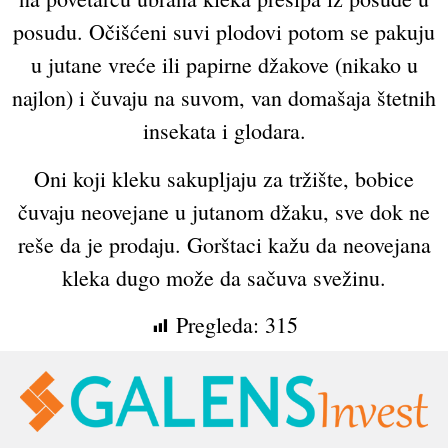
posudu. Očišćeni suvi plodovi potom se pakuju
u jutane vreće ili papirne džakove (nikako u
najlon) i čuvaju na suvom, van domašaja štetnih
insekata i glodara.
Oni koji kleku sakupljaju za tržište, bobice
čuvaju neovejane u jutanom džaku, sve dok ne
reše da je prodaju. Gorštaci kažu da neovejana
kleka dugo može da sačuva svežinu.
Pregleda:
315