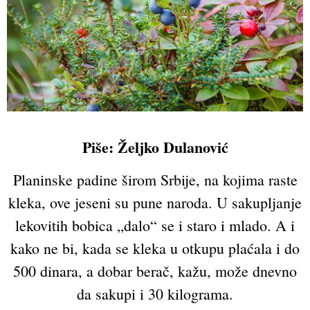
Piše: Željko Dulanović
Planinske padine širom Srbije, na kojima raste
kleka, ove jeseni su pune naroda. U sakupljanje
lekovitih bobica „dalo“ se i staro i mlado. A i
kako ne bi, kada se kleka u otkupu plaćala i do
500 dinara, a dobar berač, kažu, može dnevno
da sakupi i 30 kilograma.