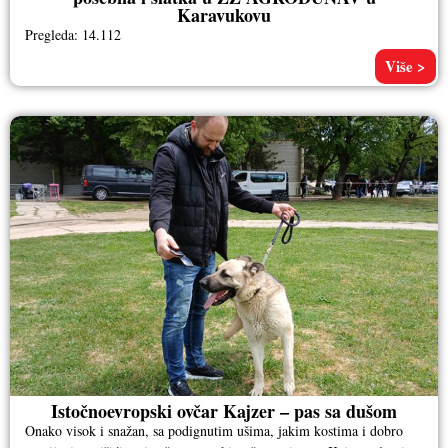
Karavukovu
Pregleda: 14.112
Više >
Istočnoevropski ovčar Kajzer – pas sa dušom
Onako visok i snažan, sa podignutim ušima, jakim kostima i dobro