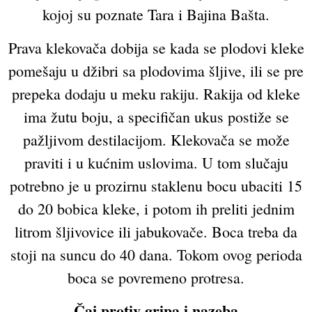
kojoj su poznate Tara i Bajina Bašta.
Prava klekovača dobija se kada se plodovi kleke
pomešaju u džibri sa plodovima šljive, ili se pre
prepeka dodaju u meku rakiju. Rakija od kleke
ima žutu boju, a specifičan ukus postiže se
pažljivom destilacijom. Klekovača se može
praviti i u kućnim uslovima. U tom slučaju
potrebno je u prozirnu staklenu bocu ubaciti 15
do 20 bobica kleke, i potom ih preliti jednim
litrom šljivovice ili jabukovače. Boca treba da
stoji na suncu do 40 dana. Tokom ovog perioda
boca se povremeno protresa.
Čaj protiv gripa i nazeba