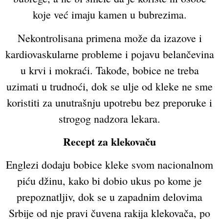
koje već imaju kamen u bubrezima.
Nekontrolisana primena može da izazove i
kardiovaskularne probleme i pojavu belančevina
u krvi i mokraći. Takođe, bobice ne treba
uzimati u trudnoći, dok se ulje od kleke ne sme
koristiti za unutrašnju upotrebu bez preporuke i
strogog nadzora lekara.
Recept za klekovaču
Englezi dodaju bobice kleke svom nacionalnom
piću džinu, kako bi dobio ukus po kome je
prepoznatljiv, dok se u zapadnim delovima
Srbije od nje pravi čuvena rakija klekovača, po