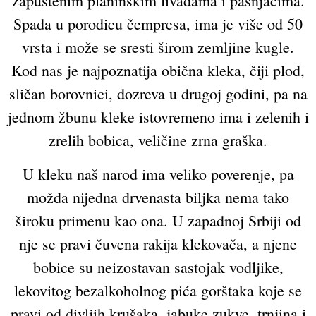
zapuštenim planinskim livadama i pašnjacima.
Spada u porodicu čempresa, ima je više od 50
vrsta i može se sresti širom zemljine kugle.
Kod nas je najpoznatija obična kleka, čiji plod,
sličan borovnici, dozreva u drugoj godini, pa na
jednom žbunu kleke istovremeno ima i zelenih i
zrelih bobica, veličine zrna graška.
U kleku naš narod ima veliko poverenje, pa
možda nijedna drvenasta biljka nema tako
široku primenu kao ona. U zapadnoj Srbiji od
nje se pravi čuvena rakija klekovača, a njene
bobice su neizostavan sastojak vodljike,
lekovitog bezalkoholnog pića gorštaka koje se
pravi od divljih krušaka, jabuke zukve, trnjina i