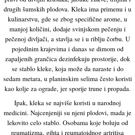
drugih šumskih plodova. Kleka ima primenu i u
kulinarstvu, gde se zbog specifične arome, u
manjoj količini, dodaje svinjskom pečenju i
pečenoj divljači, a stavlja se i u riblju čorbu. U
pojedinim krajevima i danas se dimom od
zapaljenih grančica dezinfekuju prostorije, dok
se stablo kleke, koja može da naraste i do
sedam metara, u planinskim selima često koristi
kao kolje za ograde, jer sporije trune i propada.
Ipak, kleka se najviše koristi u narodnoj
medicini. Najcenjeniji su njeni plodovi, mada je
lekovito celo stablo. Osobama koje boluju od
reumatizma, gihta i reumatoidnog artritisa