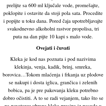
prelijte sa 600 ml ključale vode, promešajte,
poklopite i ostavite da stoji pola sata. Procedite
i popijte u toku dana. Pored čaja upotrebljavajte
svakodnevno alkoholni rastvor propolisa, tri
puta na dan pijte 10 kapi s malo vode.
Ovejati i čuvati
Kleka je kod nas poznata i pod nazivima
klekinja, venja, kadik, brinj, smreka,
borovica…Tokom mlaćenja i frkanja uz plodove
se nakupi i dosta iglica, grančica i zelenih
bobica, pa je pre pakovanja kleku potrebno
dobro očistiti. A to se radi vejanjem, tako što se
na povetarcu ubrana kleka presipa iz posude u