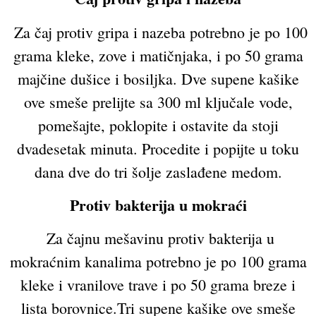
Za čaj protiv gripa i nazeba potrebno je po 100
grama kleke, zove i matičnjaka, i po 50 grama
majčine dušice i bosiljka. Dve supene kašike
ove smeše prelijte sa 300 ml ključale vode,
pomešajte, poklopite i ostavite da stoji
dvadesetak minuta. Procedite i popijte u toku
dana dve do tri šolje zaslađene medom.
Protiv bakterija u mokraći
Za čajnu mešavinu protiv bakterija u
mokraćnim kanalima potrebno je po 100 grama
kleke i vranilove trave i po 50 grama breze i
lista borovnice.Tri supene kašike ove smeše