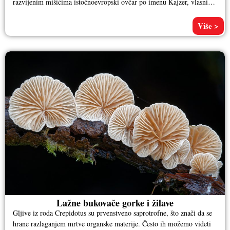
razvijenim mišićima istočnoevropski ovčar po imenu Kajzer, vlasnika
Aleksandra
Više >
Lažne bukovače gorke i žilave
Gljive iz roda Crepidotus su prvenstveno saprotrofne, što znači da se
hrane razlaganjem mrtve organske materije. Često ih možemo videti