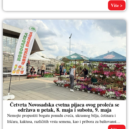
Više >
Četvrta Novosadska cvetna pijaca ovog proleća se
održava u petak, 8. maja i subotu, 9. maja
Nemojte propustiti bogatu ponudu cveća, ukrasnog bilja, četinara i
lišćara, kaktusa, različitih vrsta semena, kao i pribora za baštovanstvo.
Pored