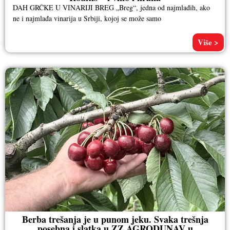
DAH GRČKE U VINARIJI BREG „Breg“, jedna od najmlađih, ako
ne i najmlađa vinarija u Srbiji, kojoj se može samo
Više >
Berba trešanja je u punom jeku. Svaka trešnja
posebna i slatka u ZZ AGRODUNAV u