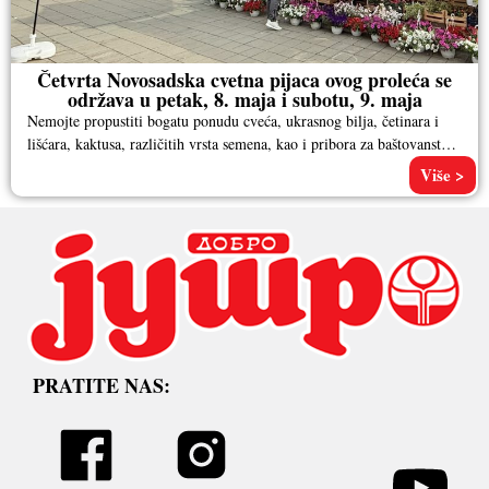
Četvrta Novosadska cvetna pijaca ovog proleća se
održava u petak, 8. maja i subotu, 9. maja
Nemojte propustiti bogatu ponudu cveća, ukrasnog bilja, četinara i
lišćara, kaktusa, različitih vrsta semena, kao i pribora za baštovanstvo.
Pored
Više >
PRATITE NAS: