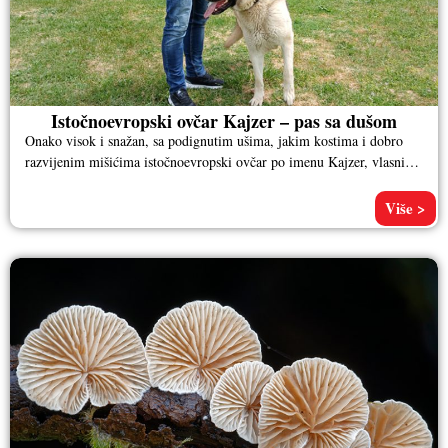
Istočnoevropski ovčar Kajzer – pas sa dušom
Onako visok i snažan, sa podignutim ušima, jakim kostima i dobro
razvijenim mišićima istočnoevropski ovčar po imenu Kajzer, vlasnika
Aleksandra
Više >