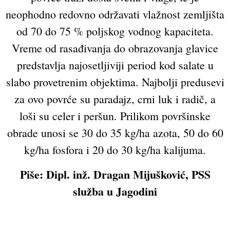
neophodno redovno održavati vlažnost zemljišta
od 70 do 75 % poljskog vodnog kapaciteta.
Vreme od rasađivanja do obrazovanja glavice
predstavlja najosetljiviji period kod salate u
slabo provetrenim objektima. Najbolji predusevi
za ovo povrće su paradajz, crni luk i radič, a
loši su celer i peršun. Prilikom površinske
obrade unosi se 30 do 35 kg/ha azota, 50 do 60
kg/ha fosfora i 20 do 30 kg/ha kalijuma.
Piše: Dipl. inž. Dragan Mijušković, PSS
služba u Jagodini