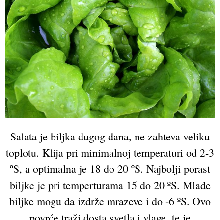
Salata je biljka dugog dana, ne zahteva veliku
toplotu. Klija pri minimalnoj temperaturi od 2-3
ºS, a optimalna je 18 do 20 ºS. Najbolji porast
biljke je pri temperturama 15 do 20 ºS. Mlade
biljke mogu da izdrže mrazeve i do -6 ºS. Ovo
povrće traži dosta svetla i vlage, te je