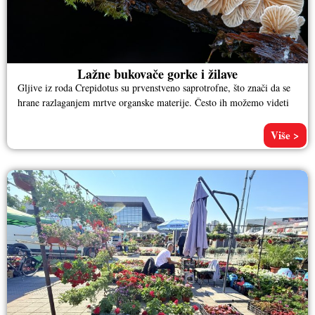
Lažne bukovače gorke i žilave
Gljive iz roda Crepidotus su prvenstveno saprotrofne, što znači da se
hrane razlaganjem mrtve organske materije. Često ih možemo videti
Više >