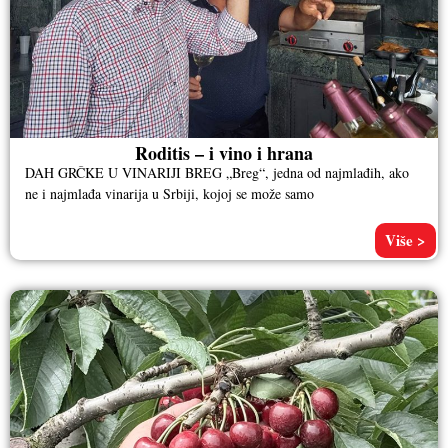
Roditis – i vino i hrana
DAH GRČKE U VINARIJI BREG „Breg“, jedna od najmlađih, ako
ne i najmlađa vinarija u Srbiji, kojoj se može samo
Više >