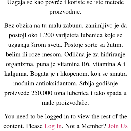
Uzgaja se kao povrće i koriste se iste metode
proizvodnje.
Bez obzira na tu malu zabunu, zanimljivo je da
postoji oko 1.200 varijeteta lubenica koje se
uzgajaju širom sveta. Postoje sorte sa žutim,
belim ili roze mesom. Odlična je za hidriranje
organizma, puna je vitamina B6, vitamina A i
kalijuma. Bogata je i likopenom, koji se smatra
moćnim antioksidantom. Srbija godišnje
proizvede 250.000 tona lubenica i tako spada u
male proizvođače.
You need to be logged in to view the rest of the
content. Please
Log In
. Not a Member?
Join Us