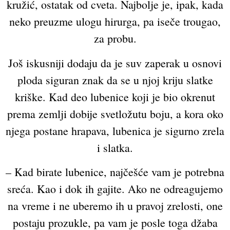
kružić, ostatak od cveta. Najbolje je, ipak, kada
neko preuzme ulogu hirurga, pa iseče trougao,
za probu.
Još iskusniji dodaju da je suv zaperak u osnovi
ploda siguran znak da se u njoj kriju slatke
kriške. Kad deo lubenice koji je bio okrenut
prema zemlji dobije svetložutu boju, a kora oko
njega postane hrapava, lubenica je sigurno zrela
i slatka.
– Kad birate lubenice, najčešće vam je potrebna
sreća. Kao i dok ih gajite. Ako ne odreagujemo
na vreme i ne uberemo ih u pravoj zrelosti, one
postaju prozukle, pa vam je posle toga džaba