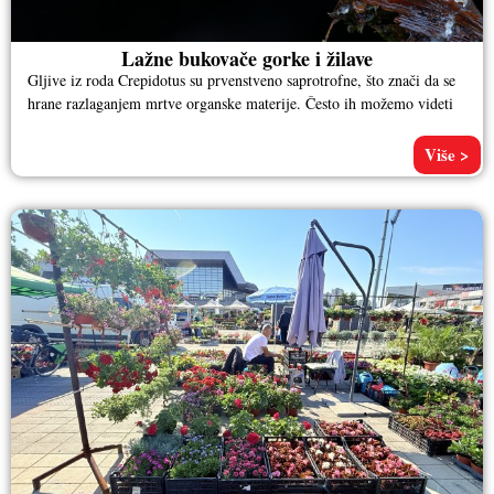
Lažne bukovače gorke i žilave
Gljive iz roda Crepidotus su prvenstveno saprotrofne, što znači da se
hrane razlaganjem mrtve organske materije. Često ih možemo videti
Više >