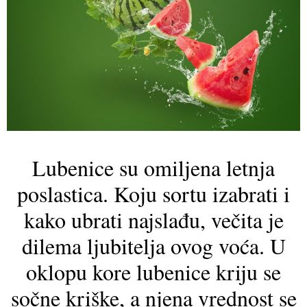
Lubenice su omiljena letnja
poslastica. Koju sortu izabrati i
kako ubrati najslađu, večita je
dilema ljubitelja ovog voća. U
oklopu kore lubenice kriju se
sočne kriške, a njena vrednost se