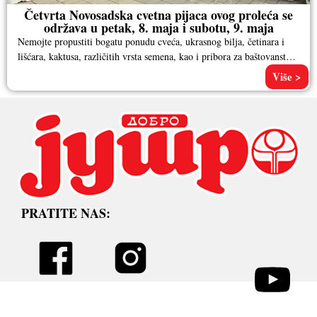
Četvrta Novosadska cvetna pijaca ovog proleća se
održava u petak, 8. maja i subotu, 9. maja
Nemojte propustiti bogatu ponudu cveća, ukrasnog bilja, četinara i
lišćara, kaktusa, različitih vrsta semena, kao i pribora za baštovanstvo.
Pored
Više >
PRATITE NAS: