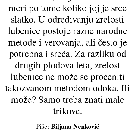
meri po tome koliko joj je srce
slatko. U određivanju zrelosti
lubenice postoje razne narodne
metode i verovanja, ali često je
potrebna i sreća. Za razliku od
drugih plodova leta, zrelost
lubenice ne može se proceniti
takozvanom metodom odoka. Ili
može? Samo treba znati male
trikove.
Biljana Nenković
Piše: