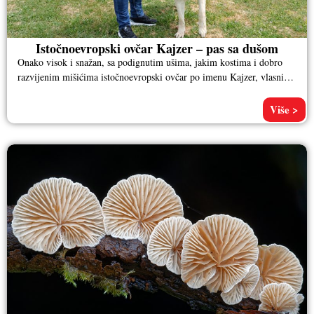
Istočnoevropski ovčar Kajzer – pas sa dušom
Onako visok i snažan, sa podignutim ušima, jakim kostima i dobro
razvijenim mišićima istočnoevropski ovčar po imenu Kajzer, vlasnika
Aleksandra
Više >