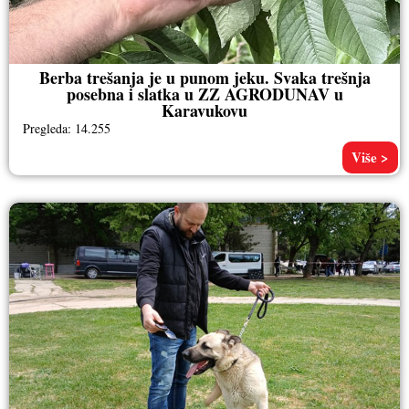
Berba trešanja je u punom jeku. Svaka trešnja
posebna i slatka u ZZ AGRODUNAV u
Karavukovu
Pregleda: 14.255
Više >