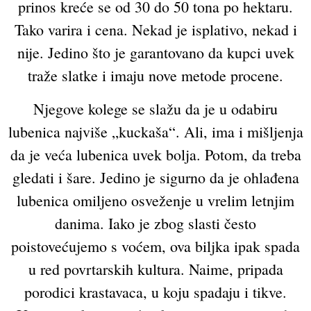
prinos kreće se od 30 do 50 tona po hektaru.
Tako varira i cena. Nekad je isplativo, nekad i
nije. Jedino što je garantovano da kupci uvek
traže slatke i imaju nove metode procene.
Njegove kolege se slažu da je u odabiru
lubenica najviše „kuckaša“. Ali, ima i mišljenja
da je veća lubenica uvek bolja. Potom, da treba
gledati i šare. Jedino je sigurno da je ohlađena
lubenica omiljeno osveženje u vrelim letnjim
danima. Iako je zbog slasti često
poistovećujemo s voćem, ova biljka ipak spada
u red povrtarskih kultura. Naime, pripada
porodici krastavaca, u koju spadaju i tikve.