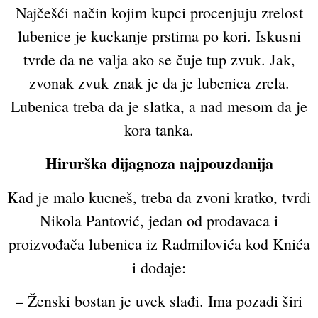
Najčešći način kojim kupci procenjuju zrelost
lubenice je kuckanje prstima po kori. Iskusni
tvrde da ne valja ako se čuje tup zvuk. Jak,
zvonak zvuk znak je da je lubenica zrela.
Lubenica treba da je slatka, a nad mesom da je
kora tanka.
Hirurška dijagnoza najpouzdanija
Kad je malo kucneš, treba da zvoni kratko, tvrdi
Nikola Pantović, jedan od prodavaca i
proizvođača lubenica iz Radmilovića kod Knića
i dodaje:
– Ženski bostan je uvek slađi. Ima pozadi širi