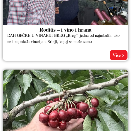
Roditis – i vino i hrana
DAH GRČKE U VINARIJI BREG „Breg“, jedna od najmlađih, ako
ne i najmlađa vinarija u Srbiji, kojoj se može samo
Više >