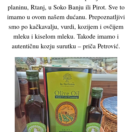
planinu, Rtanj, u Soko Banju ili Pirot. Sve to
imamo u ovom našem dućanu. Prepoznatljivi
smo po kačkavalju, vurdi, kozijem i ovčijem
mleku i kiselom mleku. Takođe imamo i
autentičnu kozju surutku – priča Petrović.