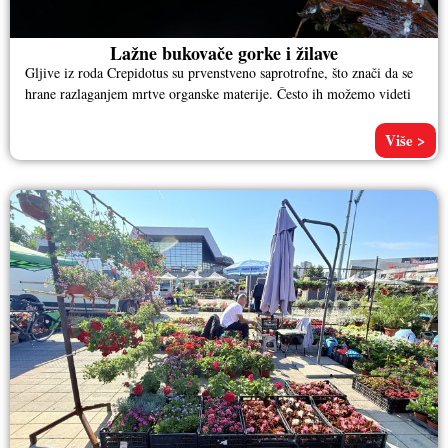
Lažne bukovače gorke i žilave
Gljive iz roda Crepidotus su prvenstveno saprotrofne, što znači da se
hrane razlaganjem mrtve organske materije. Često ih možemo videti
Više >