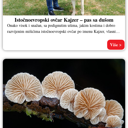
Istočnoevropski ovčar Kajzer – pas sa dušom
Onako visok i snažan, sa podignutim ušima, jakim kostima i dobro
razvijenim mišićima istočnoevropski ovčar po imenu Kajzer, vlasnika
Aleksandra
Više >