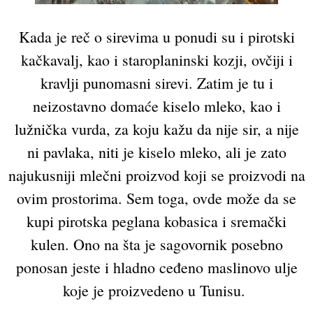
Kada je reč o sirevima u ponudi su i pirotski
kačkavalj, kao i staroplaninski kozji, ovčiji i
kravlji punomasni sirevi. Zatim je tu i
neizostavno domaće kiselo mleko, kao i
lužnička vurda, za koju kažu da nije sir, a nije
ni pavlaka, niti je kiselo mleko, ali je zato
najukusniji mlečni proizvod koji se proizvodi na
ovim prostorima. Sem toga, ovde može da se
kupi pirotska peglana kobasica i sremački
kulen. Ono na šta je sagovornik posebno
ponosan jeste i hladno ceđeno maslinovo ulje
koje je proizvedeno u Tunisu.