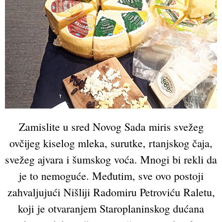
Zamislite u sred Novog Sada miris svežeg
ovčijeg kiselog mleka, surutke, rtanjskog čaja,
svežeg ajvara i šumskog voća. Mnogi bi rekli da
je to nemoguće. Međutim, sve ovo postoji
zahvaljujući Nišliji Radomiru Petroviću Raletu,
koji je otvaranjem Staroplaninskog dućana