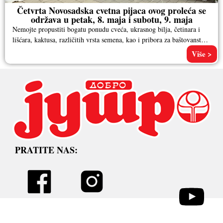
Četvrta Novosadska cvetna pijaca ovog proleća se
održava u petak, 8. maja i subotu, 9. maja
Nemojte propustiti bogatu ponudu cveća, ukrasnog bilja, četinara i
lišćara, kaktusa, različitih vrsta semena, kao i pribora za baštovanstvo.
Pored
Više >
PRATITE NAS: