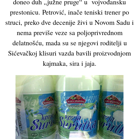
doneo duh „južne pruge“ u vojvođansku
prestonicu. Petrović, inače teniski trener po
struci, preko dve decenije živi u Novom Sadu i
nema previše veze sa poljoprivrednom
delatnošću, mada su se njegovi roditelji u
Sićevačkoj klisuri vazda bavili proizvodnjom
kajmaka, sira i jaja.