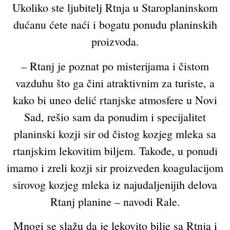
Ukoliko ste ljubitelj Rtnja u Staroplaninskom
dućanu ćete naći i bogatu ponudu planinskih
proizvoda.
– Rtanj je poznat po misterijama i čistom
vazduhu što ga čini atraktivnim za turiste, a
kako bi uneo delić rtanjske atmosfere u Novi
Sad, rešio sam da ponudim i specijalitet
planinski kozji sir od čistog kozjeg mleka sa
rtanjskim lekovitim biljem. Takođe, u ponudi
imamo i zreli kozji sir proizveden koagulacijom
sirovog kozjeg mleka iz najudaljenijih delova
Rtanj planine – navodi Rale.
Mnogi se slažu da je lekovito bilje sa Rtnja i