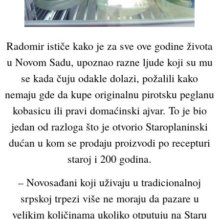
Radomir ističe kako je za sve ove godine života
u Novom Sadu, upoznao razne ljude koji su mu
se kada čuju odakle dolazi, požalili kako
nemaju gde da kupe originalnu pirotsku peglanu
kobasicu ili pravi domaćinski ajvar. To je bio
jedan od razloga što je otvorio Staroplaninski
dućan u kom se prodaju proizvodi po recepturi
staroj i 200 godina.
– Novosađani koji uživaju u tradicionalnoj
srpskoj trpezi više ne moraju da pazare u
velikim količinama ukoliko otputuju na Staru