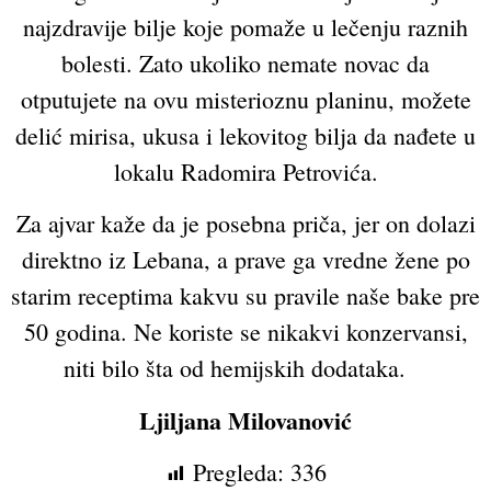
najzdravije bilje koje pomaže u lečenju raznih
bolesti. Zato ukoliko nemate novac da
otputujete na ovu misterioznu planinu, možete
delić mirisa, ukusa i lekovitog bilja da nađete u
lokalu Radomira Petrovića.
Za ajvar kaže da je posebna priča, jer on dolazi
direktno iz Lebana, a prave ga vredne žene po
starim receptima kakvu su pravile naše bake pre
50 godina. Ne koriste se nikakvi konzervansi,
niti bilo šta od hemijskih dodataka.
Ljiljana Milovanović
Pregleda:
336