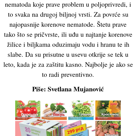
nematoda koje prave problem u poljoprivredi, i
to svaka na drugoj biljnoj vrsti. Za povrće su
najopasnije korenove nematode. Štetu prave
tako što se pričvrste, ili uđu u najtanje korenove
žilice i biljkama oduzimaju vodu i hranu te ih
slabe. Da su prisutne u usevu otkrije se tek u
leto, kada je za zaštitu kasno. Najbolje je ako se
to radi preventivno.
Piše: Svetlana Mujanović