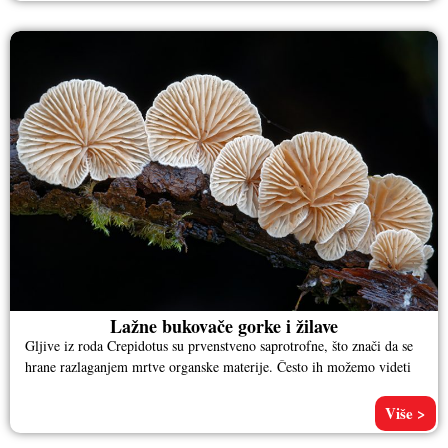
Lažne bukovače gorke i žilave
Gljive iz roda Crepidotus su prvenstveno saprotrofne, što znači da se
hrane razlaganjem mrtve organske materije. Često ih možemo videti
Više >