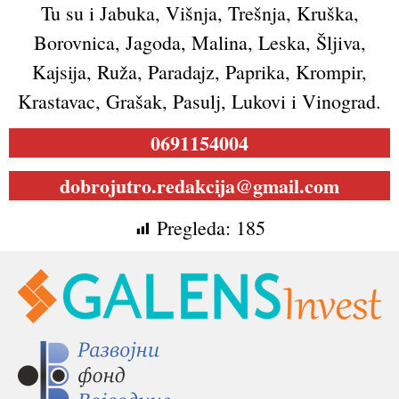
Tu su i Jabuka, Višnja, Trešnja, Kruška,
Borovnica, Jagoda, Malina, Leska, Šljiva,
Kajsija, Ruža, Paradajz, Paprika, Krompir,
Krastavac, Grašak, Pasulj, Lukovi i Vinograd.
0691154004
dobrojutro.redakcija@gmail.com
Pregleda:
185