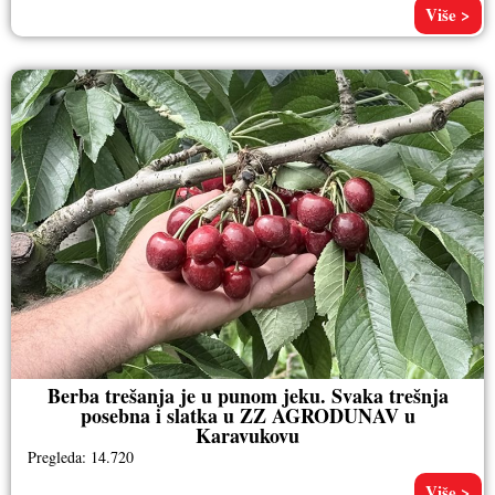
Više >
Berba trešanja je u punom jeku. Svaka trešnja
posebna i slatka u ZZ AGRODUNAV u
Karavukovu
Pregleda: 14.720
Više >