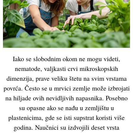
Iako se slobodnim okom ne mogu videti,
nematode, valjkasti crvi mikroskopskih
dimenzija, prave veliku štetu na svim vrstama
povrća. Često se u mrvici zemlje može izbrojati
na hiljade ovih nevidljivih napasnika. Posebno
su opasne ako se nađu u zemljištu u
plastenicima, gde se isti supstrat koristi više
godina. Naučnici su izdvojili deset vrsta