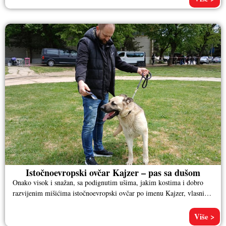
Istočnoevropski ovčar Kajzer – pas sa dušom
Onako visok i snažan, sa podignutim ušima, jakim kostima i dobro
razvijenim mišićima istočnoevropski ovčar po imenu Kajzer, vlasnika
Aleksandra
Više >