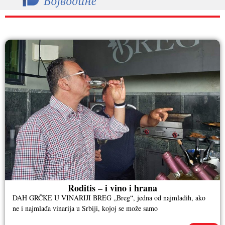
RAZNO
Roditis – i vino i hrana
DAH GRČKE U VINARIJI BREG „Breg“, jedna od najmlađih, ako
ne i najmlađa vinarija u Srbiji, kojoj se može samo