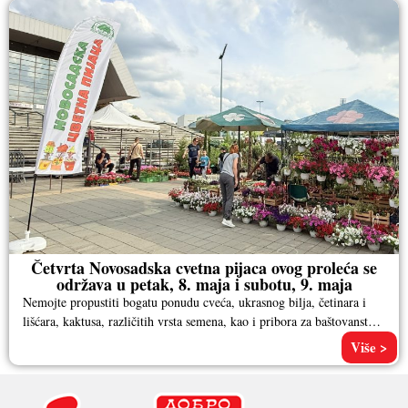
Četvrta Novosadska cvetna pijaca ovog proleća se
održava u petak, 8. maja i subotu, 9. maja
Nemojte propustiti bogatu ponudu cveća, ukrasnog bilja, četinara i
lišćara, kaktusa, različitih vrsta semena, kao i pribora za baštovanstvo.
Pored
Više >