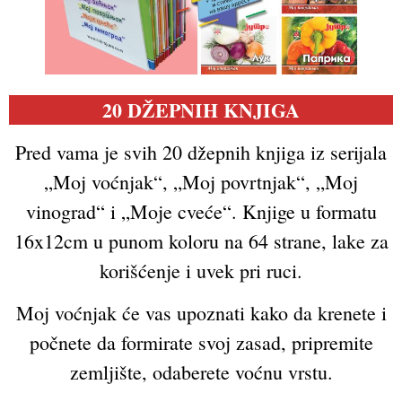
20
DŽEPNIH KNJIGA
Pred vama je svih 20 džepnih knjiga iz serijala
„Moj voćnjak“, „Moj povrtnjak“, „Moj
vinograd“ i „Moje cveće“. Knjige u formatu
16x12cm u punom koloru na 64 strane, lake za
korišćenje i uvek pri ruci.
Moj voćnjak će vas upoznati kako da krenete i
počnete da formirate svoj zasad, pripremite
zemljište, odaberete voćnu vrstu.