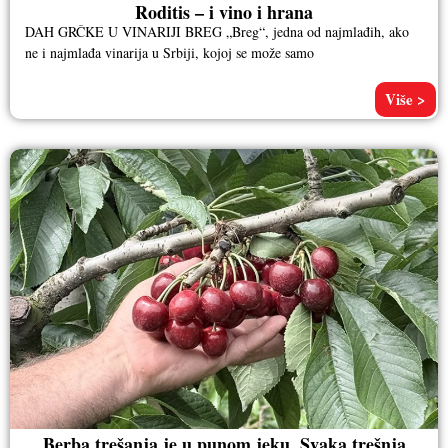
Roditis – i vino i hrana
DAH GRČKE U VINARIJI BREG „Breg“, jedna od najmlađih, ako
ne i najmlađa vinarija u Srbiji, kojoj se može samo
Više >
Berba trešanja je u punom jeku. Svaka trešnja