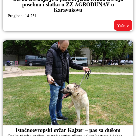
posebna i slatka u ZZ AGRODUNAV u
Karavukovu
Pregleda: 14.251
Više >
Istočnoevropski ovčar Kajzer – pas sa dušom
Onako visok i snažan, sa podignutim ušima, jakim kostima i dobro