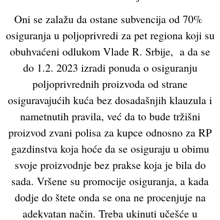
Oni se zalažu da ostane subvencija od 70%
osiguranja u poljoprivredi za pet regiona koji su
obuhvaćeni odlukom Vlade R. Srbije, a da se
do 1.2. 2023 izradi ponuda o osiguranju
poljoprivrednih proizvoda od strane
osiguravajućih kuća bez dosadašnjih klauzula i
nametnutih pravila, već da to bude tržišni
proizvod zvani polisa za kupce odnosno za RP
gazdinstva koja hoće da se osiguraju u obimu
svoje proizvodnje bez prakse koja je bila do
sada. Vršene su promocije osiguranja, a kada
dodje do štete onda se ona ne procenjuje na
adekvatan način. Treba ukinuti učešće u