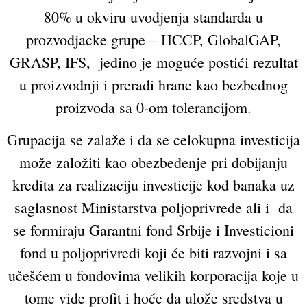
80% u okviru uvodjenja standarda u
prozvodjacke grupe – HCCP, GlobalGAP,
GRASP, IFS, jedino je moguće postići rezultat
u proizvodnji i preradi hrane kao bezbednog
proizvoda sa 0-om tolerancijom.
Grupacija se zalaže i da se celokupna investicija
može založiti kao obezbeđenje pri dobijanju
kredita za realizaciju investicije kod banaka uz
saglasnost Ministarstva poljoprivrede ali i da
se formiraju Garantni fond Srbije i Investicioni
fond u poljoprivredi koji će biti razvojni i sa
učešćem u fondovima velikih korporacija koje u
tome vide profit i hoće da ulože sredstva u