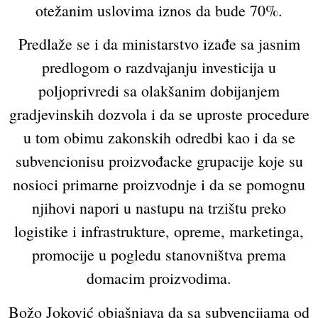
otežanim uslovima iznos da bude 70%.
Predlaže se i da ministarstvo izađe sa jasnim
predlogom o razdvajanju investicija u
poljoprivredi sa olakšanim dobijanjem
gradjevinskih dozvola i da se uproste procedure
u tom obimu zakonskih odredbi kao i da se
subvencionisu proizvođacke grupacije koje su
nosioci primarne proizvodnje i da se pomognu
njihovi napori u nastupu na trzištu preko
logistike i infrastrukture, opreme, marketinga,
promocije u pogledu stanovništva prema
domacim proizvodima.
Božo Joković objašnjava da sa subvencijama od