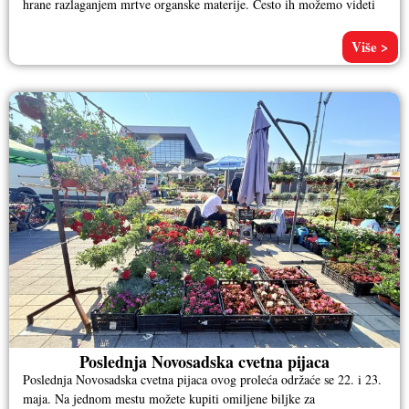
hrane razlaganjem mrtve organske materije. Često ih možemo videti
Više >
Poslednja Novosadska cvetna pijaca
Poslednja Novosadska cvetna pijaca ovog proleća održaće se 22. i 23.
maja. Na jednom mestu možete kupiti omiljene biljke za