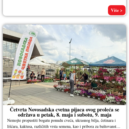
Više >
Četvrta Novosadska cvetna pijaca ovog proleća se
održava u petak, 8. maja i subotu, 9. maja
Nemojte propustiti bogatu ponudu cveća, ukrasnog bilja, četinara i
lišćara, kaktusa, različitih vrsta semena, kao i pribora za baštovanstvo.