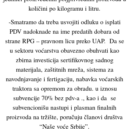
količini po kilogramu i litru.
-Smatramo da treba usvojiti odluku o isplati
PDV nadoknade na ime predatih dobara od
strane RPG – pravnom licu preko UAP. Da se
u sektoru voćarstva obavezno obuhvati kao
zbirna investicija sertifikovnog sadnog
materijala, zaštitnih mreža, sistema za
navodnjavanje i fertigaciju, nabavka voćarskih
traktora sa opremom za obradu. u iznosu
subvencije 70% bez pdv-a ., kao i da se
subvencionišu nastupi i plasman finalnih
proizvoda na tržište, poručuju članovi društva
“Naše voće Srbije”.