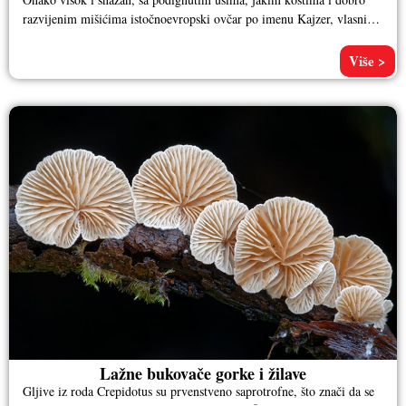
razvijenim mišićima istočnoevropski ovčar po imenu Kajzer, vlasnika
Aleksandra
Više >
Lažne bukovače gorke i žilave
Gljive iz roda Crepidotus su prvenstveno saprotrofne, što znači da se