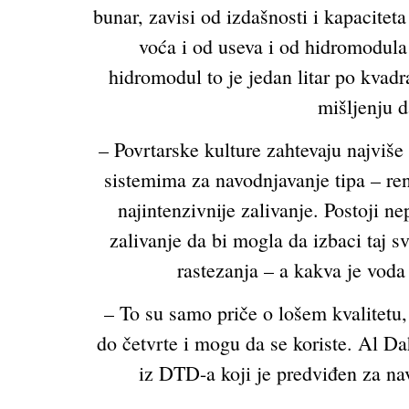
bunar, zavisi od izdašnosti i kapacitet
voća i od useva i od hidromodula 
hidromodul to je jedan litar po kva
mišljenju d
– Povrtarske kulture zahtevaju najviše
sistemima za navodnjavanje tipa – ren
najintenzivnije zalivanje. Postoji ne
zalivanje da bi mogla da izbaci taj s
rastezanja – a kakva je voda
– To su samo priče o lošem kvalitetu, 
do četvrte i mogu da se koriste. Al D
iz DTD-a koji je predviđen za nav