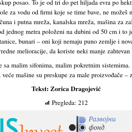
kup posao. To je od tri do pet hiljada evra po hekta
vole za vodu od firmi koje se time bave, ne možeš n
čuna i putna mreža, kanalska mreža, mašina za zali
od jednog metra položeni na dubini od 50 cm i to je 
stanice, bunari – oni koji nemaju puno zemlje i nov
redne melioracije, da koriste neki manje zahteva
e sa malim sifonima, malim pokretnim sistemima. M
 a veće mašine su preskupe za male proizvođače – 
Tekst: Zorica Dragojević
Pregleda:
212