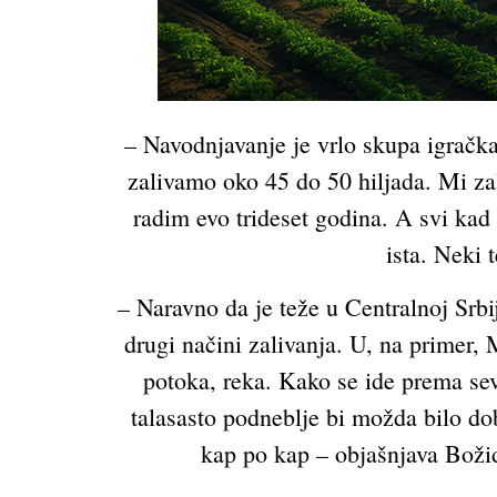
– Navodnjavanje je vrlo skupa igračka
zalivamo oko 45 do 50 hiljada. Mi zal
radim evo trideset godina. A svi kad 
ista. Neki 
– Naravno da je teže u Centralnoj Srbi
drugi načini zalivanja. U, na primer, 
potoka, reka. Kako se ide prema sev
talasasto podneblje bi možda bilo dob
kap po kap – objašnjava Božid