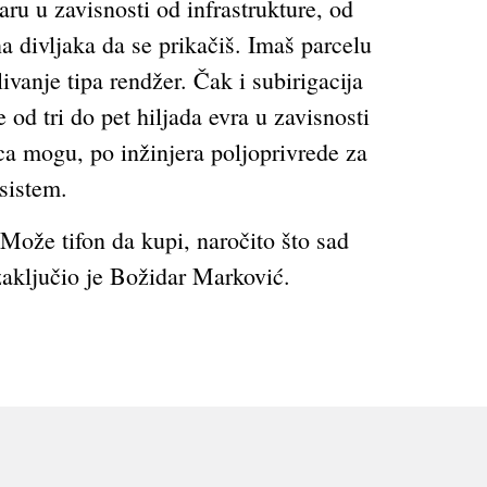
ru u zavisnosti od infrastrukture, od
a divljaka da se prikačiš. Imaš parcelu
vanje tipa rendžer. Čak i subirigacija
od tri do pet hiljada evra u zavisnosti
ca mogu, po inžinjera poljoprivrede za
n sistem.
ože tifon da kupi, naročito što sad
zaključio je Božidar Marković.