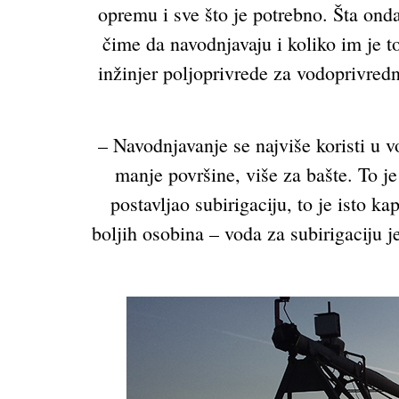
opremu i sve što je potrebno. Šta onda
čime da navodnjavaju i koliko im je t
inžinjer poljoprivrede za vodoprivredn
– Navodnjavanje se najviše koristi u 
manje površine, više za bašte. To j
postavljao subirigaciju, to je isto k
boljih osobina – voda za subirigaciju j