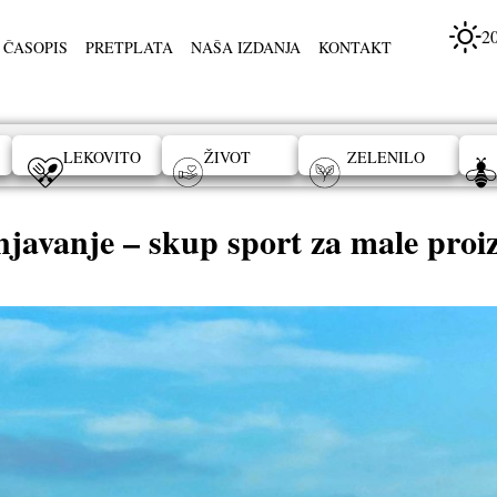
2
 ČASOPIS
PRETPLATA
NAŠA IZDANJA
KONTAKT
LEKOVITO
ŽIVOT
ZELENILO
javanje – skup sport za male proi