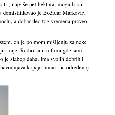
tri, najviše pet hektara, mogu li oni i
mu demistifikovao je Božidar Marković,
u poslu, a dobar deo tog vremena proveo
sistem, on je po mom mišljenju za neke
ljno nije. Radio sam u firmi gde sam
to je slabog daha, ima svojih dobrih i
se navodnjava kopaju bunari na određenoj