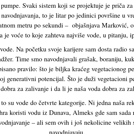
a pumpe. Svaki sistem koji se projektuje je priča z
navodnjavanja, to je litar po jedinici površine u
dratnom metru po sekundi – objašnjava Marković, o
a je voće to koje zahteva najviše vode, u pitanju, i
 vode. Na početku svoje karijere sam dosta radio s
džer. Time smo navodnjavali grašak, boraniju, kuk
pisano pravilo: što je biljka kraćeg vegetacionog p
voj generativni potencijal. Što je duži vegetacioni 
 dobra za zalivanje i da li je naša voda dobra za za
to su vode do četvrte kategorije. Ni jedna naša rek
ahra koristi vodu iz Dunava, Almeks gde sam sada r
odnjavanje – ali sem ovih i još nekolicine velikih 
navodnjavaju.