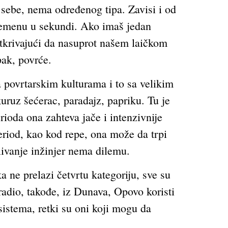
a sebe, nema određenog tipa. Zavisi i od
 vremenu u sekundi. Ako imaš jedan
tkrivajući da nasuprot našem laičkom
pak, povrće.
a povrtarskim kulturama i to sa velikim
uruz šećerac, paradajz, papriku. Tu je
erioda ona zahteva jače i intenzivnije
period, kao kod repe, ona može da trpi
livanje inžinjer nema dilemu.
a ne prelazi četvrtu kategoriju, sve su
adio, takođe, iz Dunava, Opovo koristi
sistema, retki su oni koji mogu da