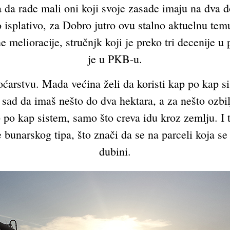
 da rade mali oni koji svoje zasade imaju na dva do 
o isplativo, za Dobro jutro ovu stalno aktuelnu te
e melioracije, stručnjk koji je preko tri decenije 
je u PKB-u.
voćarstvu. Mada većina želi da koristi kap po kap 
e sad da imaš nešto do dva hektara, a za nešto ozbi
ap po kap sistem, samo što creva idu kroz zemlju. I 
e bunarskog tipa, što znači da se na parceli koja 
dubini.