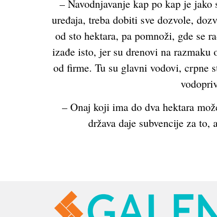
– Navodnjavanje kap po kap je jako s
uređaja, treba dobiti sve dozvole, doz
od sto hektara, pa pomnoži, gde se ra
izađe isto, jer su drenovi na razmaku 
od firme. Tu su glavni vodovi, crpne 
vodopriv
– Onaj koji ima do dva hektara mož
država daje subvencije za to,