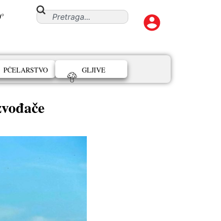
0°
PČELARSTVO
GLJIVE
zvođače