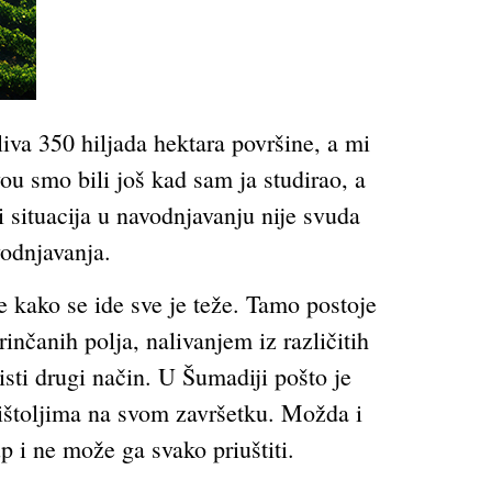
iva 350 hiljada hektara površine, a mi
ou smo bili još kad sam ja studirao, a
i situacija u navodnjavanju nije svuda
vodnjavanja.
e kako se ide sve je teže. Tamo postoje
inčanih polja, nalivanjem iz različitih
sti drugi način. U Šumadiji pošto je
 pištoljima na svom završetku. Možda i
 i ne može ga svako priuštiti.