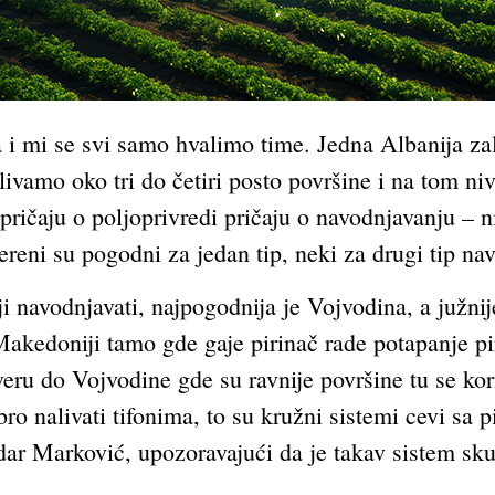
 i mi se svi samo hvalimo time. Jedna Albanija zal
ivamo oko tri do četiri posto površine i na tom niv
pričaju o poljoprivredi pričaju o navodnjavanju – n
tereni su pogodni za jedan tip, neki za drugi tip na
ji navodnjavati, najpogodnija je Vojvodina, a južnij
Makedoniji tamo gde gaje pirinač rade potapanje pir
eru do Vojvodine gde su ravnije površine tu se kori
ro nalivati tifonima, to su kružni sistemi cevi sa
ar Marković, upozoravajući da je takav sistem skup