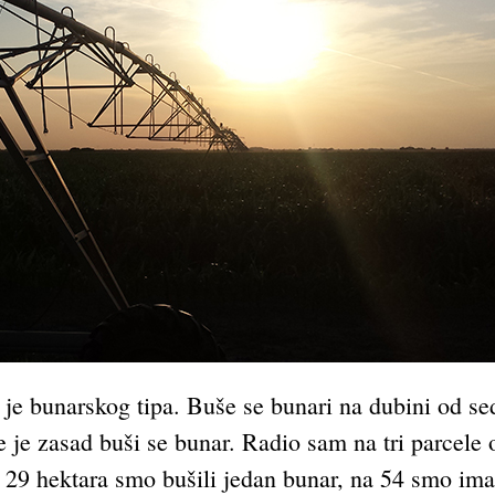
ju je bunarskog tipa. Buše se bunari na dubini od s
e je zasad buši se bunar. Radio sam na tri parcele o
d 29 hektara smo bušili jedan bunar, na 54 smo imal