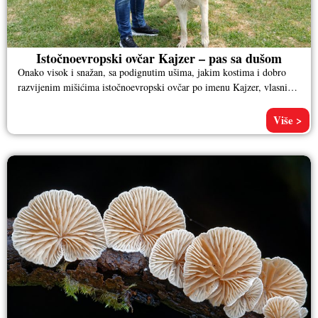
Istočnoevropski ovčar Kajzer – pas sa dušom
Onako visok i snažan, sa podignutim ušima, jakim kostima i dobro
razvijenim mišićima istočnoevropski ovčar po imenu Kajzer, vlasnika
Aleksandra
Više >