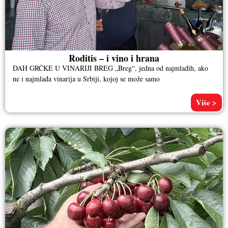
Roditis – i vino i hrana
DAH GRČKE U VINARIJI BREG „Breg“, jedna od najmlađih, ako
ne i najmlađa vinarija u Srbiji, kojoj se može samo
Više >