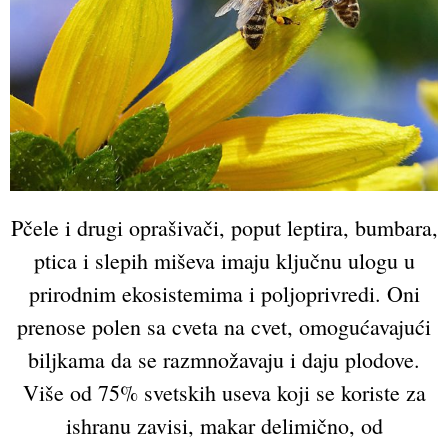
Pčele i drugi oprašivači, poput leptira, bumbara,
ptica i slepih miševa imaju ključnu ulogu u
prirodnim ekosistemima i poljoprivredi. Oni
prenose polen sa cveta na cvet, omogućavajući
biljkama da se razmnožavaju i daju plodove.
Više od 75% svetskih useva koji se koriste za
ishranu zavisi, makar delimično, od