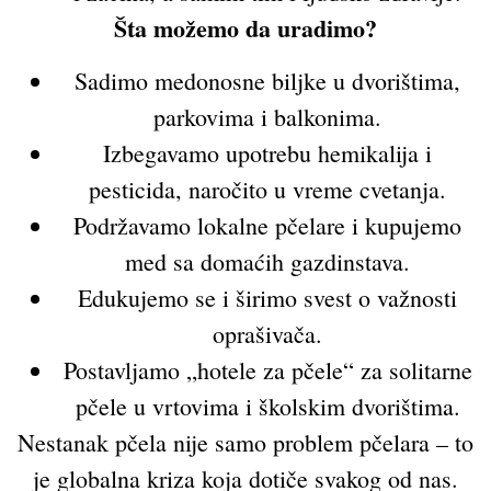
Šta možemo da uradimo?
Sadimo medonosne biljke u dvorištima,
parkovima i balkonima.
Izbegavamo upotrebu hemikalija i
pesticida, naročito u vreme cvetanja.
Podržavamo lokalne pčelare i kupujemo
med sa domaćih gazdinstava.
Edukujemo se i širimo svest o važnosti
oprašivača.
Postavljamo „hotele za pčele“ za solitarne
pčele u vrtovima i školskim dvorištima.
Nestanak pčela nije samo problem pčelara – to
je globalna kriza koja dotiče svakog od nas.