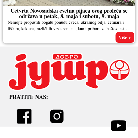
Četvrta Novosadska cvetna pijaca ovog proleća se
održava u petak, 8. maja i subotu, 9. maja
Nemojte propustiti bogatu ponudu cveća, ukrasnog bilja, četinara i
lišćara, kaktusa, različitih vrsta semena, kao i pribora za baštovanstvo.
Pored
Više >
PRATITE NAS: