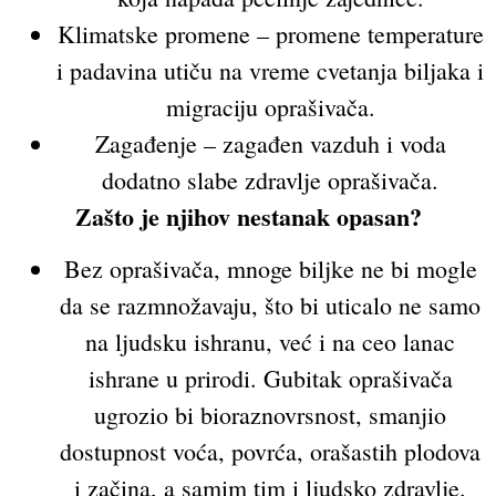
Klimatske promene – promene temperature
i padavina utiču na vreme cvetanja biljaka i
migraciju oprašivača.
Zagađenje – zagađen vazduh i voda
dodatno slabe zdravlje oprašivača.
Zašto je njihov nestanak opasan?
Bez oprašivača, mnoge biljke ne bi mogle
da se razmnožavaju, što bi uticalo ne samo
na ljudsku ishranu, već i na ceo lanac
ishrane u prirodi. Gubitak oprašivača
ugrozio bi bioraznovrsnost, smanjio
dostupnost voća, povrća, orašastih plodova
i začina, a samim tim i ljudsko zdravlje.