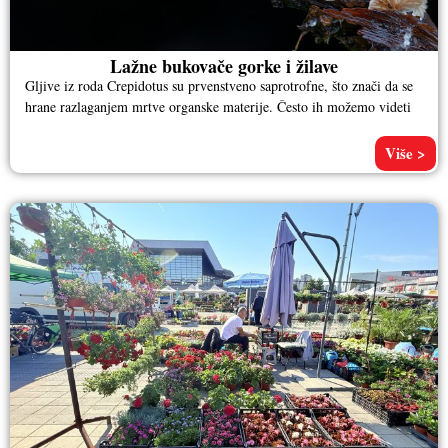
Lažne bukovače gorke i žilave
Gljive iz roda Crepidotus su prvenstveno saprotrofne, što znači da se
hrane razlaganjem mrtve organske materije. Često ih možemo videti
Više >