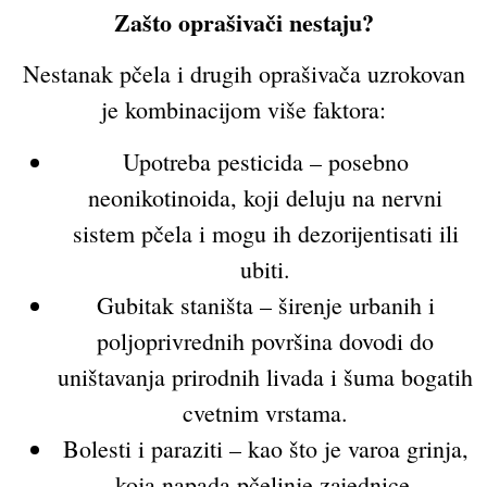
Zašto oprašivači nestaju?
Nestanak pčela i drugih oprašivača uzrokovan
je kombinacijom više faktora:
Upotreba pesticida – posebno
neonikotinoida, koji deluju na nervni
sistem pčela i mogu ih dezorijentisati ili
ubiti.
Gubitak staništa – širenje urbanih i
poljoprivrednih površina dovodi do
uništavanja prirodnih livada i šuma bogatih
cvetnim vrstama.
Bolesti i paraziti – kao što je varoa grinja,
koja napada pčelinje zajednice.