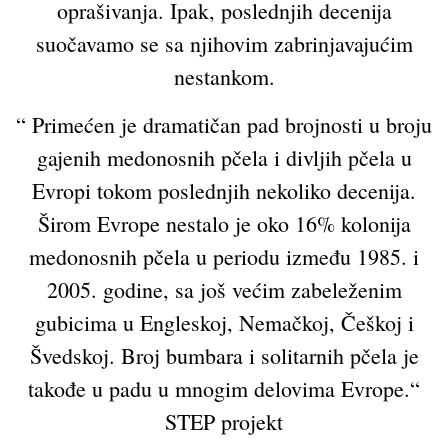
oprašivanja. Ipak, poslednjih decenija
suočavamo se sa njihovim zabrinjavajućim
nestankom.
“ Primećen je dramatičan pad brojnosti u broju
gajenih medonosnih pčela i divljih pčela u
Evropi tokom poslednjih nekoliko decenija.
Širom Evrope nestalo je oko 16% kolonija
medonosnih pčela u periodu između 1985. i
2005. godine, sa još većim zabeleženim
gubicima u Engleskoj, Nemačkoj, Češkoj i
Švedskoj. Broj bumbara i solitarnih pčela je
takođe u padu u mnogim delovima Evrope.“
STEP projekt