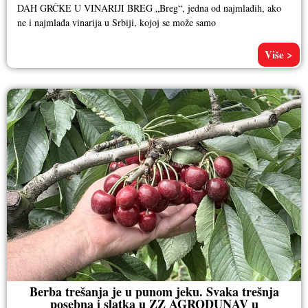
DAH GRČKE U VINARIJI BREG „Breg“, jedna od najmlađih, ako
ne i najmlađa vinarija u Srbiji, kojoj se može samo
Više >
Berba trešanja je u punom jeku. Svaka trešnja
posebna i slatka u ZZ AGRODUNAV u