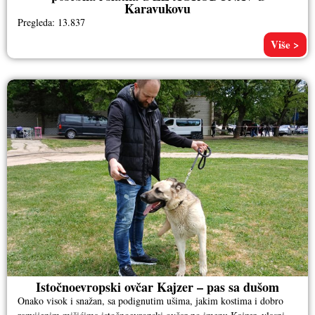
Karavukovu
Pregleda: 13.837
Više >
Istočnoevropski ovčar Kajzer – pas sa dušom
Onako visok i snažan, sa podignutim ušima, jakim kostima i dobro