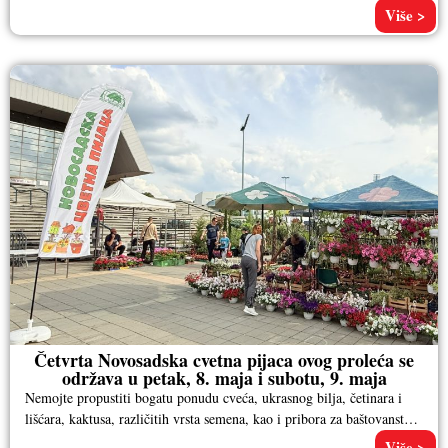
Više >
Četvrta Novosadska cvetna pijaca ovog proleća se
održava u petak, 8. maja i subotu, 9. maja
Nemojte propustiti bogatu ponudu cveća, ukrasnog bilja, četinara i
lišćara, kaktusa, različitih vrsta semena, kao i pribora za baštovanstvo.
Pored
Više >