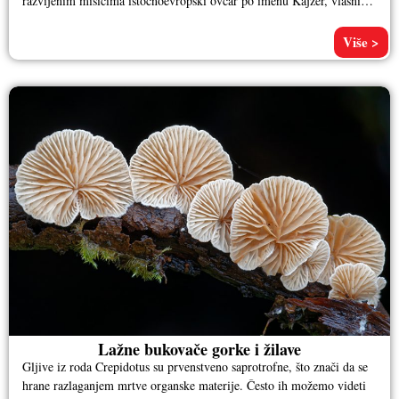
razvijenim mišićima istočnoevropski ovčar po imenu Kajzer, vlasnika
Aleksandra
Više >
Lažne bukovače gorke i žilave
Gljive iz roda Crepidotus su prvenstveno saprotrofne, što znači da se
hrane razlaganjem mrtve organske materije. Često ih možemo videti