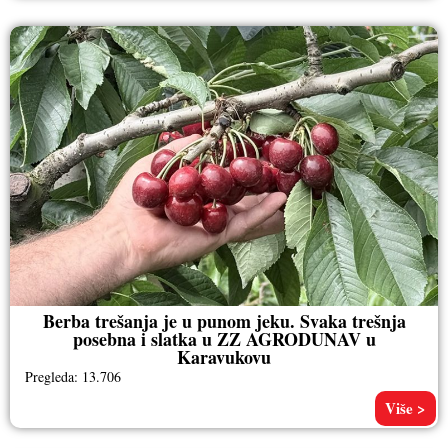
Berba trešanja je u punom jeku. Svaka trešnja
posebna i slatka u ZZ AGRODUNAV u
Karavukovu
Pregleda: 13.706
Više >