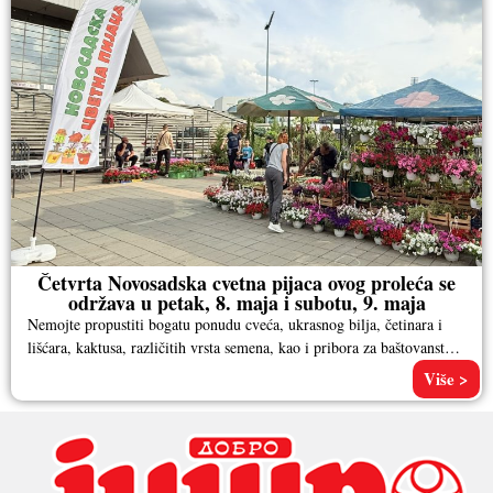
Četvrta Novosadska cvetna pijaca ovog proleća se
održava u petak, 8. maja i subotu, 9. maja
Nemojte propustiti bogatu ponudu cveća, ukrasnog bilja, četinara i
lišćara, kaktusa, različitih vrsta semena, kao i pribora za baštovanstvo.
Pored
Više >