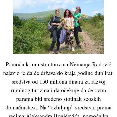
Pomoćnik ministra turizma Nemanja Radović
najavio je da će država do kraja godine duplirati
sredstva od 150 miliona dinara za razvoj
ruralnog turizma i da očekuje da će ovim
parama biti sređeno stotinak seoskih
domaćinstava. Na “ozbiljniji” sredstva, prema
rečima Aleksandra Bogićevića, pomoćnika