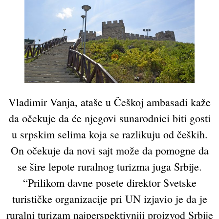
Vladimir Vanja, ataše u Češkoj ambasadi kaže
da očekuje da će njegovi sunarodnici biti gosti
u srpskim selima koja se razlikuju od čeških.
On očekuje da novi sajt može da pomogne da
se šire lepote ruralnog turizma juga Srbije.
“Prilikom davne posete direktor Svetske
turističke organizacije pri UN izjavio je da je
ruralni turizam najperspektivniji proizvod Srbije