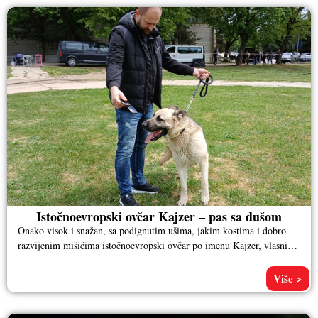
Istočnoevropski ovčar Kajzer – pas sa dušom
Onako visok i snažan, sa podignutim ušima, jakim kostima i dobro
razvijenim mišićima istočnoevropski ovčar po imenu Kajzer, vlasnika
Aleksandra
Više >