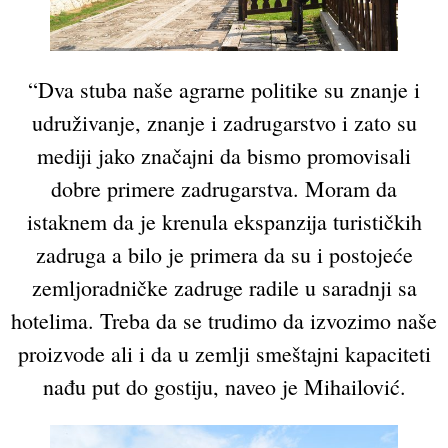
“Dva stuba naše agrarne politike su znanje i
udruživanje, znanje i zadrugarstvo i zato su
mediji jako značajni da bismo promovisali
dobre primere zadrugarstva. Moram da
istaknem da je krenula ekspanzija turističkih
zadruga a bilo je primera da su i postojeće
zemljoradničke zadruge radile u saradnji sa
hotelima. Treba da se trudimo da izvozimo naše
proizvode ali i da u zemlji smeštajni kapaciteti
nađu put do gostiju, naveo je Mihailović.