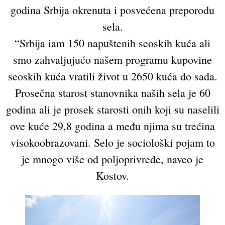
godina Srbija okrenuta i posvećena preporodu
sela.
“Srbija iam 150 napuštenih seoskih kuća ali
smo zahvaljujućo našem programu kupovine
seoskih kuća vratili život u 2650 kuća do sada.
Prosečna starost stanovnika naših sela je 60
godina ali je prosek starosti onih koji su naselili
ove kuće 29,8 godina a među njima su trećina
visokoobrazovani. Selo je sociološki pojam to
je mnogo više od poljoprivrede, naveo je
Kostov.