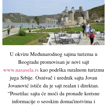
U okviru Međunarodnog sajma turizma u
Beogradu promovisan je novi sajt
www.nasasela.rs
kao podrška ruralnom turizmu
juga Srbije. Osnivač i urednik sajta Jovan
Jovanović ističe da je sajt realan i direktan.
“Posetilac sajta će moći da pronađe korisne
informacije o seoskim domaćinstvima i