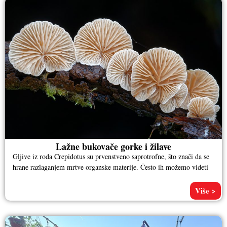
Lažne bukovače gorke i žilave
Gljive iz roda Crepidotus su prvenstveno saprotrofne, što znači da se
hrane razlaganjem mrtve organske materije. Često ih možemo videti
Više >