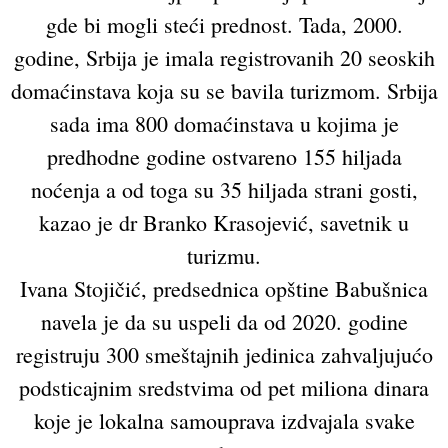
gde bi mogli steći prednost. Tada, 2000.
godine, Srbija je imala registrovanih 20 seoskih
domaćinstava koja su se bavila turizmom. Srbija
sada ima 800 domaćinstava u kojima je
predhodne godine ostvareno 155 hiljada
noćenja a od toga su 35 hiljada strani gosti,
kazao je dr Branko Krasojević, savetnik u
turizmu.
Ivana Stojičić, predsednica opštine Babušnica
navela je da su uspeli da od 2020. godine
registruju 300 smeštajnih jedinica zahvaljujućo
podsticajnim sredstvima od pet miliona dinara
koje je lokalna samouprava izdvajala svake