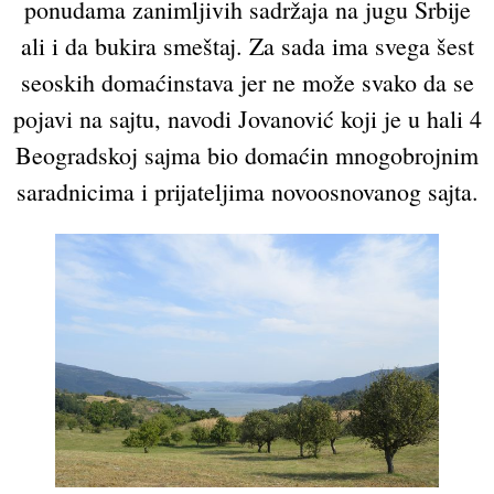
ponudama zanimljivih sadržaja na jugu Srbije
ali i da bukira smeštaj. Za sada ima svega šest
seoskih domaćinstava jer ne može svako da se
pojavi na sajtu, navodi Jovanović koji je u hali 4
Beogradskoj sajma bio domaćin mnogobrojnim
saradnicima i prijateljima novoosnovanog sajta.