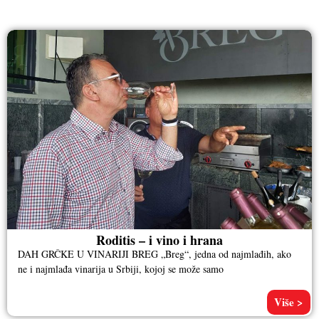
RAZNO
Roditis – i vino i hrana
DAH GRČKE U VINARIJI BREG „Breg“, jedna od najmlađih, ako
ne i najmlađa vinarija u Srbiji, kojoj se može samo
Više >