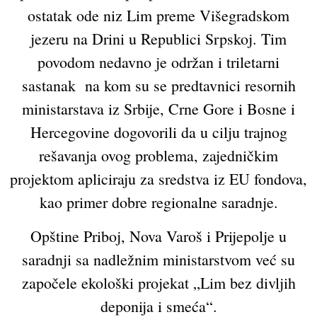
ostatak ode niz Lim preme Višegradskom
jezeru na Drini u Republici Srpskoj. Tim
povodom nedavno je održan i triletarni
sastanak na kom su se predtavnici resornih
ministarstava iz Srbije, Crne Gore i Bosne i
Hercegovine dogovorili da u cilju trajnog
rešavanja ovog problema, zajedničkim
projektom apliciraju za sredstva iz EU fondova,
kao primer dobre regionalne saradnje.
Opštine Priboj, Nova Varoš i Prijepolje u
saradnji sa nadležnim ministarstvom već su
započele ekološki projekat „Lim bez divljih
deponija i smeća“.