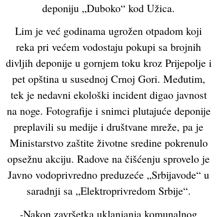
deponiju „Duboko“ kod Užica.
Lim je već godinama ugrožen otpadom koji
reka pri većem vodostaju pokupi sa brojnih
divljih deponije u gornjem toku kroz Prijepolje i
pet opština u susednoj Crnoj Gori. Međutim,
tek je nedavni ekološki incident digao javnost
na noge. Fotografije i snimci plutajuće deponije
preplavili su medije i društvane mreže, pa je
Ministarstvo zaštite životne sredine pokrenulo
opsežnu akciju. Radove na čišćenju sprovelo je
Javno vodoprivredno preduzeće „Srbijavode“ u
saradnji sa „Elektroprivredom Srbije“.
-Nakon završetka uklanjanja komunalnog