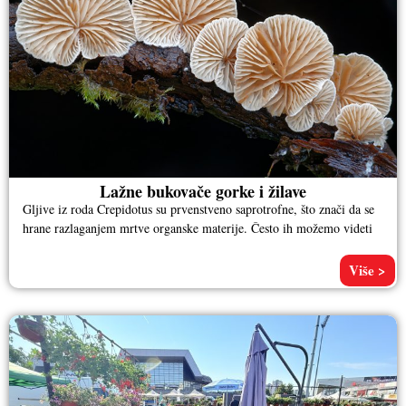
Lažne bukovače gorke i žilave
Gljive iz roda Crepidotus su prvenstveno saprotrofne, što znači da se
hrane razlaganjem mrtve organske materije. Često ih možemo videti
Više >