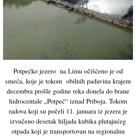
Potpećko jezero na Limu očišćeno je od
smeća, koje je tokom obilnih padavina krajem
decembra prošle godine reka donela do brane
hidrocentale „Potpeć“ iznad Priboja. Tokom
radova koji su počeli 11. januara iz jezera je
izvučeno desetak hiljada kubika plutajućeg
otpada koji je transportovan na regionalnu