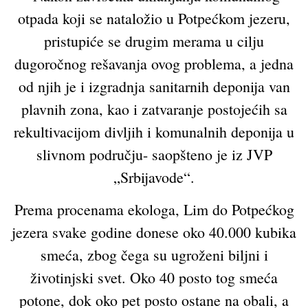
otpada koji se nataložio u Potpećkom jezeru,
pristupiće se drugim merama u cilju
dugoročnog rešavanja ovog problema, a jedna
od njih je i izgradnja sanitarnih deponija van
plavnih zona, kao i zatvaranje postojećih sa
rekultivacijom divljih i komunalnih deponija u
slivnom području- saopšteno je iz JVP
„Srbijavode“.
Prema procenama ekologa, Lim do Potpećkog
jezera svake godine donese oko 40.000 kubika
smeća, zbog čega su ugroženi biljni i
životinjski svet. Oko 40 posto tog smeća
potone, dok oko pet posto ostane na obali, a