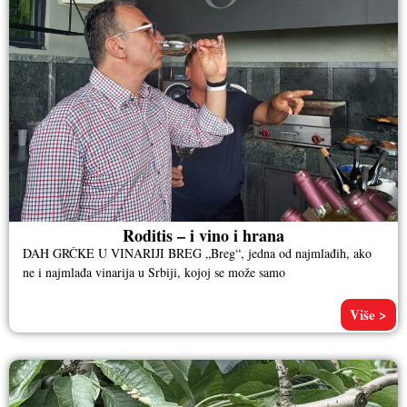
Roditis – i vino i hrana
DAH GRČKE U VINARIJI BREG „Breg“, jedna od najmlađih, ako
ne i najmlađa vinarija u Srbiji, kojoj se može samo
Više >