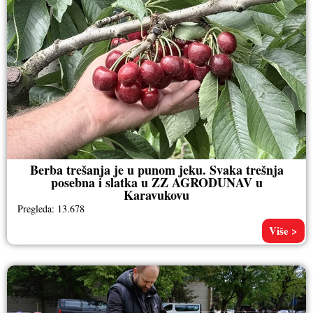
Berba trešanja je u punom jeku. Svaka trešnja
posebna i slatka u ZZ AGRODUNAV u
Karavukovu
Pregleda: 13.678
Više >