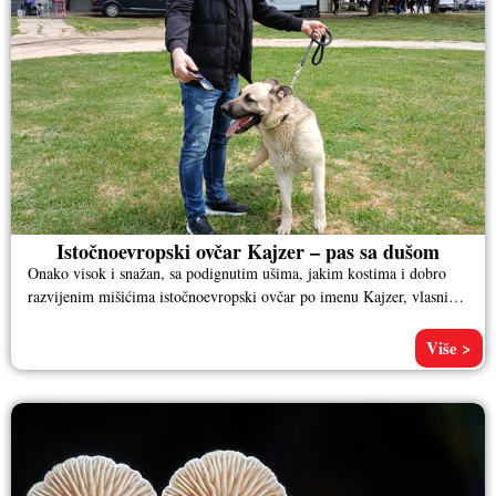
Istočnoevropski ovčar Kajzer – pas sa dušom
Onako visok i snažan, sa podignutim ušima, jakim kostima i dobro
razvijenim mišićima istočnoevropski ovčar po imenu Kajzer, vlasnika
Aleksandra
Više >