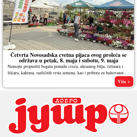
Četvrta Novosadska cvetna pijaca ovog proleća se
održava u petak, 8. maja i subotu, 9. maja
Nemojte propustiti bogatu ponudu cveća, ukrasnog bilja, četinara i
lišćara, kaktusa, različitih vrsta semena, kao i pribora za baštovanstvo.
Pored
Više >