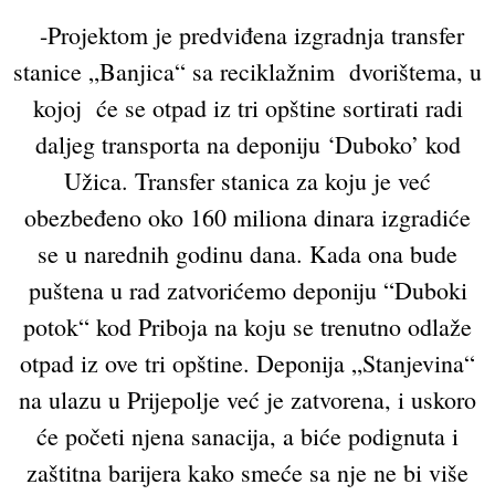
-Projektom je predviđena izgradnja transfer
stanice „Banjica“ sa reciklažnim dvorištema, u
kojoj će se otpad iz tri opštine sortirati radi
daljeg transporta na deponiju ‘Duboko’ kod
Užica. Transfer stanica za koju je već
obezbeđeno oko 160 miliona dinara izgradiće
se u narednih godinu dana. Kada ona bude
puštena u rad zatvorićemo deponiju “Duboki
potok“ kod Priboja na koju se trenutno odlaže
otpad iz ove tri opštine. Deponija „Stanjevina“
na ulazu u Prijepolje već je zatvorena, i uskoro
će početi njena sanacija, a biće podignuta i
zaštitna barijera kako smeće sa nje ne bi više