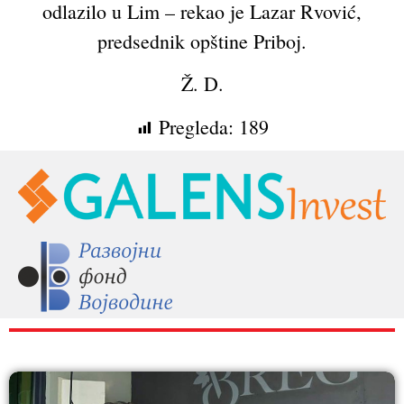
odlazilo u Lim – rekao je Lazar Rvović,
predsednik opštine Priboj.
Ž. D.
Pregleda:
189
RAZNO