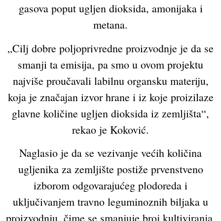
gasova poput ugljen dioksida, amonijaka i
metana.
„Cilj dobre poljoprivredne proizvodnje je da se
smanji ta emisija, pa smo u ovom projektu
najviše proučavali labilnu organsku materiju,
koja je značajan izvor hrane i iz koje proizilaze
glavne količine ugljen dioksida iz zemljišta“,
rekao je Koković.
Naglasio je da se vezivanje većih količina
ugljenika za zemljište postiže prvenstveno
izborom odgovarajućeg plodoreda i
uključivanjem travno leguminoznih biljaka u
proizvodnju, čime se smanjuje broj kultiviranja,