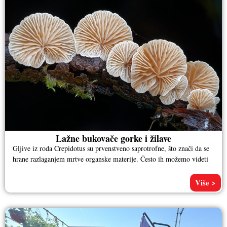
Lažne bukovače gorke i žilave
Gljive iz roda Crepidotus su prvenstveno saprotrofne, što znači da se
hrane razlaganjem mrtve organske materije. Često ih možemo videti
Više >