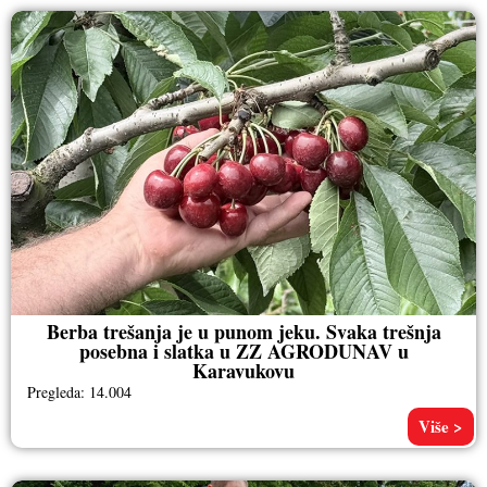
Berba trešanja je u punom jeku. Svaka trešnja
posebna i slatka u ZZ AGRODUNAV u
Karavukovu
Pregleda: 14.004
Više >