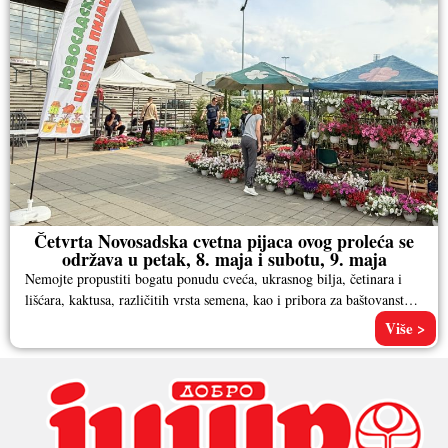
Četvrta Novosadska cvetna pijaca ovog proleća se
održava u petak, 8. maja i subotu, 9. maja
Nemojte propustiti bogatu ponudu cveća, ukrasnog bilja, četinara i
lišćara, kaktusa, različitih vrsta semena, kao i pribora za baštovanstvo.
Pored
Više >