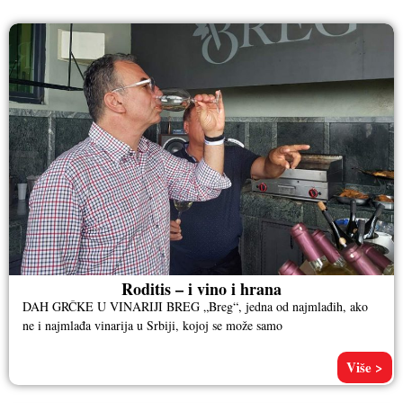
Roditis – i vino i hrana
DAH GRČKE U VINARIJI BREG „Breg“, jedna od najmlađih, ako
ne i najmlađa vinarija u Srbiji, kojoj se može samo
Više >