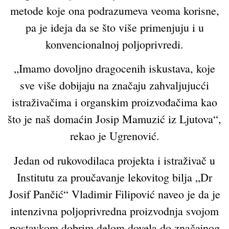
metode koje ona podrazumeva veoma korisne,
pa je ideja da se što više primenjuju i u
konvencionalnoj poljoprivredi.
„Imamo dovoljno dragocenih iskustava, koje
sve više dobijaju na značaju zahvaljujucći
istraživačima i organskim proizvođačima kao
što je naš domaćin Josip Mamuzić iz Ljutova“,
rekao je Ugrenović.
Jedan od rukovodilaca projekta i istraživač u
Institutu za proučavanje lekovitog bilja „Dr
Josif Pančić“ Vladimir Filipović naveo je da je
intenzivna poljoprivredna proizvodnja svojom
postavkom dobrim delom dovela do značajnog