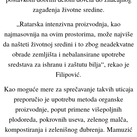
zagađenja životne sredine.
„Ratarska intenzivna proizvodnja, kao
najmasovnija na ovim prostorima, može najviše
da našteti životnoj sredini i to zbog neadekvatne
obrade zemljišta i nebalansirane upotrebe
sredstava za ishranu i zaštutu bilja“, rekao je
Filipović.
Kao moguće mere za sprečavanje takvih uticaja
preporučio je upotrebu metoda organske
proizvodnje, poput primene višepoljnih
plodoreda, pokrovnih useva, zelenog malča,
kompostiranja i zelenišnog đubrenja. Mamuzić