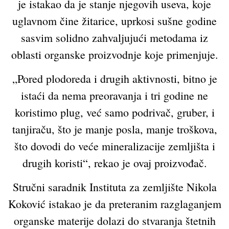
je istakao da je stanje njegovih useva, koje
uglavnom čine žitarice, uprkosi sušne godine
sasvim solidno zahvaljujući metodama iz
oblasti organske proizvodnje koje primenjuje.
„Pored plodoreda i drugih aktivnosti, bitno je
istaći da nema preoravanja i tri godine ne
koristimo plug, već samo podrivač, gruber, i
tanjiraču, što je manje posla, manje troškova,
što dovodi do veće mineralizacije zemljišta i
drugih koristi“, rekao je ovaj proizvođač.
Stručni saradnik Instituta za zemljište Nikola
Koković istakao je da preteranim razglaganjem
organske materije dolazi do stvaranja štetnih