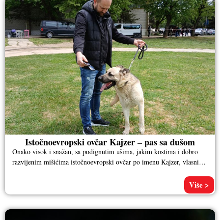
Istočnoevropski ovčar Kajzer – pas sa dušom
Onako visok i snažan, sa podignutim ušima, jakim kostima i dobro
razvijenim mišićima istočnoevropski ovčar po imenu Kajzer, vlasnika
Aleksandra
Više >