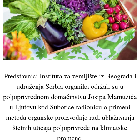
Predstavnici Instituta za zemljište iz Beograda i
udruženja Serbia organika održali su u
poljoprivrednom domaćinstvu Josipa Mamuzića
u Ljutovu kod Subotice radionicu o primeni
metoda organske proizvodnje radi ublažavanja
štetnih uticaja poljoprivrede na klimatske
promene.