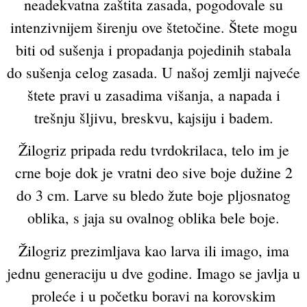
neadekvatna zaštita zasada, pogodovale su
intenzivnijem širenju ove štetočine. Štete mogu
biti od sušenja i propadanja pojedinih stabala
do sušenja celog zasada. U našoj zemlji najveće
štete pravi u zasadima višanja, a napada i
trešnju šljivu, breskvu, kajsiju i badem.
Žilogriz pripada redu tvrdokrilaca, telo im je
crne boje dok je vratni deo sive boje dužine 2
do 3 cm. Larve su bledo žute boje pljosnatog
oblika, s jaja su ovalnog oblika bele boje.
Žilogriz prezimljava kao larva ili imago, ima
jednu generaciju u dve godine. Imago se javlja u
proleće i u početku boravi na korovskim