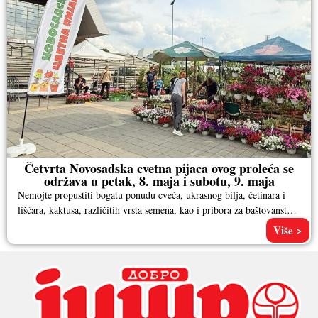
Četvrta Novosadska cvetna pijaca ovog proleća se
održava u petak, 8. maja i subotu, 9. maja
Nemojte propustiti bogatu ponudu cveća, ukrasnog bilja, četinara i
lišćara, kaktusa, različitih vrsta semena, kao i pribora za baštovanstvo.
Pored
Više >