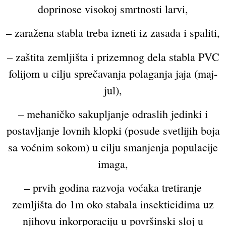
doprinose visokoj smrtnosti larvi,
– zaražena stabla treba izneti iz zasada i spaliti,
– zaštita zemljišta i prizemnog dela stabla PVC
folijom u cilju sprečavanja polaganja jaja (maj-
jul),
– mehaničko sakupljanje odraslih jedinki i
postavljanje lovnih klopki (posude svetlijih boja
sa voćnim sokom) u cilju smanjenja populacije
imaga,
– prvih godina razvoja voćaka tretiranje
zemljišta do 1m oko stabala insekticidima uz
njihovu inkorporaciju u površinski sloj u