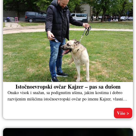
Istočnoevropski ovčar Kajzer – pas sa dušom
Onako visok i snažan, sa podignutim ušima, jakim kostima i dobro
razvijenim mišićima istočnoevropski ovčar po imenu Kajzer, vlasnika
Aleksandra
Više >