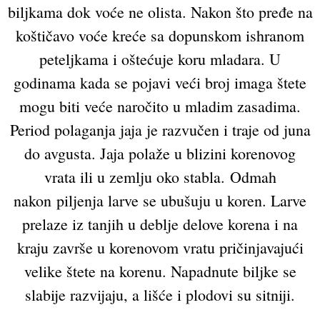
biljkama dok voće ne olista. Nakon što pređe na
koštičavo voće kreće sa dopunskom ishranom
peteljkama i oštećuje koru mladara. U
godinama kada se pojavi veći broj imaga štete
mogu biti veće naročito u mladim zasadima.
Period polaganja jaja je razvučen i traje od juna
do avgusta. Jaja polaže u blizini korenovog
vrata ili u zemlju oko stabla. Odmah
nakon piljenja larve se ubušuju u koren. Larve
prelaze iz tanjih u deblje delove korena i na
kraju završe u korenovom vratu pričinjavajući
velike štete na korenu. Napadnute biljke se
slabije razvijaju, a lišće i plodovi su sitniji.