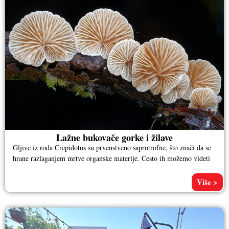
Lažne bukovače gorke i žilave
Gljive iz roda Crepidotus su prvenstveno saprotrofne, što znači da se
hrane razlaganjem mrtve organske materije. Često ih možemo videti
Više >