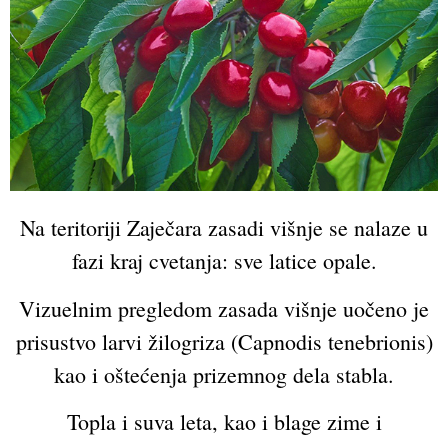
Na teritoriji Zaječara zasadi višnje se nalaze u
fazi kraj cvetanja: sve latice opale.
Vizuelnim pregledom zasada višnje uočeno je
prisustvo larvi žilogriza (Capnodis tenebrionis)
kao i oštećenja prizemnog dela stabla.
Topla i suva leta, kao i blage zime i