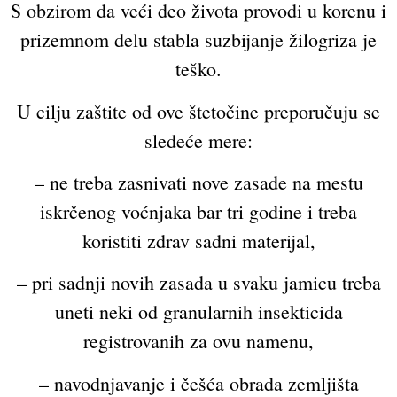
S obzirom da veći deo života provodi u korenu i
prizemnom delu stabla suzbijanje žilogriza je
teško.
U cilju zaštite od ove štetočine preporučuju se
sledeće mere:
– ne treba zasnivati nove zasade na mestu
iskrčenog voćnjaka bar tri godine i treba
koristiti zdrav sadni materijal,
– pri sadnji novih zasada u svaku jamicu treba
uneti neki od granularnih insekticida
registrovanih za ovu namenu,
– navodnjavanje i češća obrada zemljišta