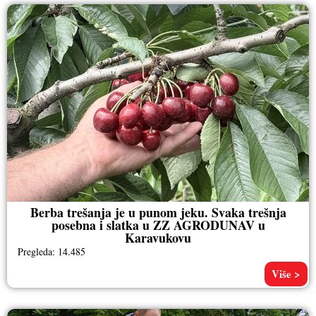
Berba trešanja je u punom jeku. Svaka trešnja
posebna i slatka u ZZ AGRODUNAV u
Karavukovu
Pregleda: 14.485
Više >