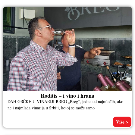
Roditis – i vino i hrana
DAH GRČKE U VINARIJI BREG „Breg“, jedna od najmlađih, ako
ne i najmlađa vinarija u Srbiji, kojoj se može samo
Više >