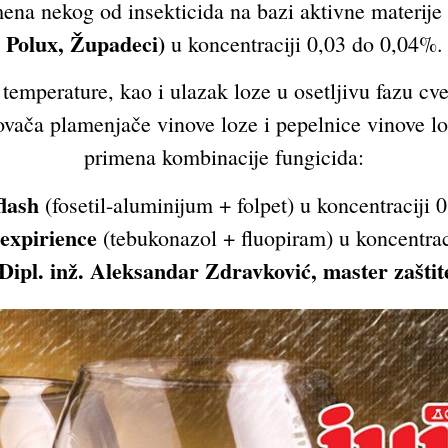
ena nekog od insekticida na bazi aktivne materije
Polux, Župadeci)
u koncentraciji 0,03 do 0,04%.
temperature, kao i ulazak loze u osetljivu fazu cv
ovača plamenjače vinove loze i pepelnice vinove lo
primena kombinacije fungicida:
lash
(fosetil-aluminijum + folpet) u koncentraciji 
expirience
(tebukonazol + fluopiram) u koncentrac
 Dipl. inž. Aleksandar Zdravković, master zaštite