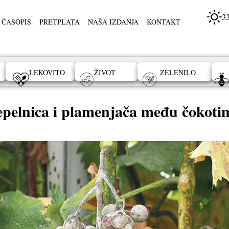
3
 ČASOPIS
PRETPLATA
NAŠA IZDANJA
KONTAKT
LEKOVITO
ŽIVOT
ZELENILO
epelnica i plamenjača među čokoti