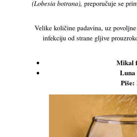
(Lobesia botrana),
preporučuje se prim
Velike količine padavina, uz povoljne 
infekciju od strane gljive prouzrok
Mikal f
Luna 
Piše: