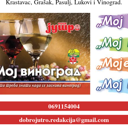
Krastavac, Grašak, Pasulj, Lukovi i Vinograd.
0691154004
dobrojutro.redakcija@gmail.com