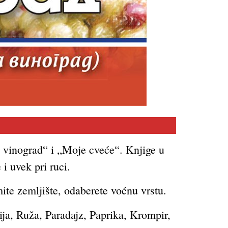
j vinograd“ i „Moje cveće“. Knjige u
i uvek pri ruci.
ite zemljište, odaberete voćnu vrstu.
ija, Ruža, Paradajz, Paprika, Krompir,