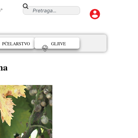
3°
PČELARSTVO
GLJIVE
ma