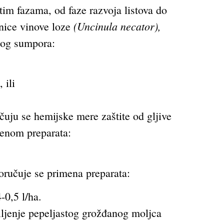
tim fazama, od faze razvoja listova do
(Uncinula necator),
lnice vinove loze
nog sumpora:
 ili
čuju se hemijske mere zaštite od gljive
enom preparata:
ručuje se primena preparata:
-0,5 l/ha.
piljenje pepeljastog grožđanog moljca