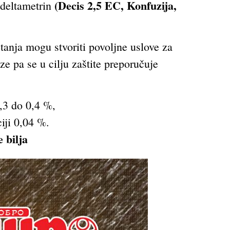
(Decis 2,5 EC, Konfuzija,
 deltametrin
etanja mogu stvoriti povoljne uslove za
ze pa se u cilju zaštite preporučuje
0,3 do 0,4 %,
iji 0,04 %.
 bilja