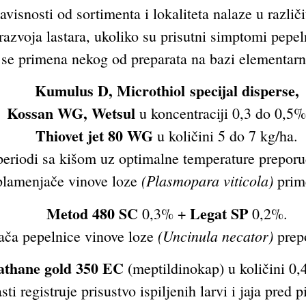
visnosti od sortimenta i lokaliteta nalaze u različi
i razvoja lastara, ukoliko su prisutni simptomi pepe
 se primena nekog od preparata na bazi elementar
Kumulus D, Microthiol specijal disperse,
Kossan WG, Wetsul
u koncentraciji 0,3 do 0,5%,
Thiovet jet 80 WG
u količini 5 do 7 kg/ha.
i periodi sa kišom uz optimalne temperature preporu
(Plasmopara viticola)
plamenjače vinove loze
prim
Metod 480 SC
Legat SP
0,3% +
0,2%.
(Uncinula necator)
vača pepelnice vinove loze
prepo
thane gold 350 EC
(meptildinokap) u količini 0,4
i registruje prisustvo ispiljenih larvi i jaja pred 