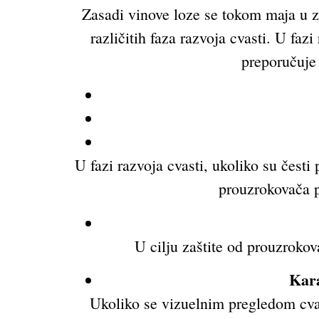
Zasadi vinove loze se tokom maja u za
različitih faza razvoja cvasti. U faz
preporučuje
U fazi razvoja cvasti, ukoliko su čest
prouzrokovača 
U cilju zaštite od prouzroko
Kara
Ukoliko se vizuelnim pregledom cvast