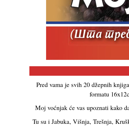
Pred vama je svih 20 džepnih knjiga
formatu 16x12cm
Moj voćnjak će vas upoznati kako da 
Tu su i Jabuka, Višnja, Trešnja, Kruš