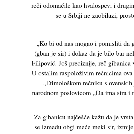
reči odomaćile kao hvalospevi i drugi
se u Srbiji ne zaobilazi, pros
„Ko bi od nas mogao i pomisliti da 
(gban je sir) i dokaz da je bilo bar 
Filipović. Još preciznije, reč gibanic
U ostalim raspoloživim rečnicima ova r
„Etimološkom rečniku slovenskih j
narodnom poslovicom „Da ima sira i mas
Za gibanicu najčešće kažu da je vrsta 
se između obgi meće meki sir, izmije