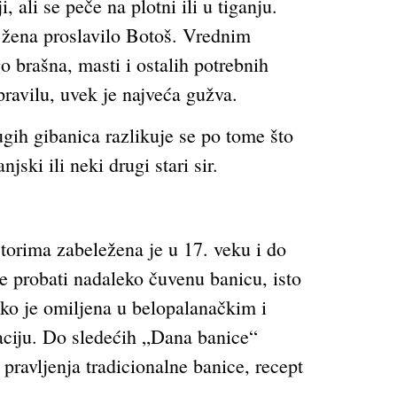
, ali se peče na plotni ili u tiganju.
a žena proslavilo Botoš. Vrednim
 brašna, masti i ostalih potrebnih
pravilu, uvek je najveća gužva.
gih gibanica razlikuje se po tome što
ski ili neki drugi stari sir.
torima zabeležena je u 17. veku i do
 ne probati nadaleko čuvenu banicu, isto
iko je omiljena u belopalanačkim i
aciju. Do sledećih „Dana banice“
pravljenja tradicionalne banice, recept