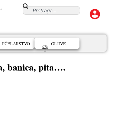
°
PČELARSTVO
GLJIVE
banica, pita….