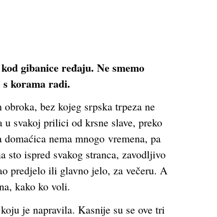
 a kod gibanice ređaju. Ne smemo
e s korama radi.
ih obroka, bez kojeg srpska trpeza ne
u svakoj prilici od krsne slave, preko
ada domaćica nema mnogo vremena, pa
a sto ispred svakog stranca, zavodljivo
o predjelo ili glavno jelo, za večeru. A
na, kako ko voli.
koju je napravila. Kasnije su se ove tri