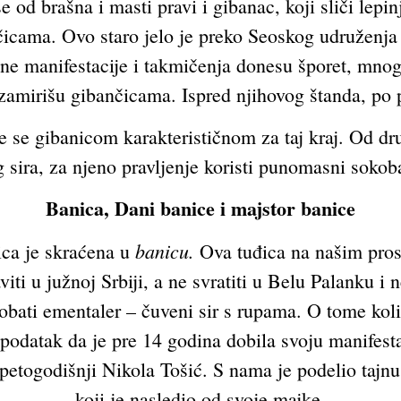
d brašna i masti pravi i gibanac, koji sliči lepinji
nčicama. Ovo staro jelo je preko Seoskog udruženj
e manifestacije i takmičenja donesu šporet, mnogo
r zamirišu gibančicama. Ispred njihovog štanda, po 
e se gibanicom karakterističnom za taj kraj. Od dru
 sira, za njeno pravljenje koristi punomasni sokobanj
Banica, Dani banice i majstor banice
banicu.
ica je skraćena u
Ova tuđica na našim pros
iti u južnoj Srbiji, a ne svratiti u Belu Palanku i
probati ementaler – čuveni sir s rupama. O tome kol
 podatak da je pre 14 godina dobila svoju manifest
togodišnji Nikola Tošić. S nama je podelio tajnu 
koji je nasledio od svoje majke.