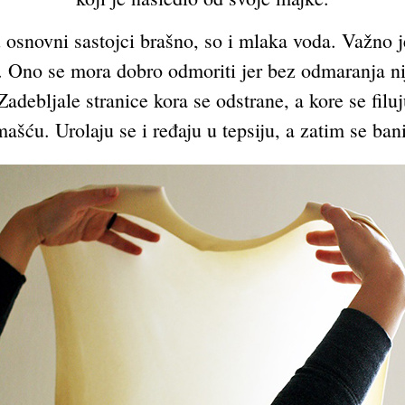
u osnovni sastojci brašno, so i mlaka voda. Važno 
e. Ono se mora dobro odmoriti jer bez odmaranja ni
debljale stranice kora se odstrane, a kore se filuj
šću. Urolaju se i ređaju u tepsiju, a zatim se ban