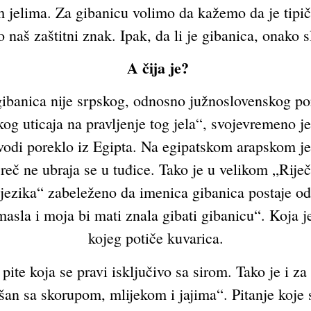
m jelima. Za gibanicu volimo da kažemo da je tipič
to naš zaštitni znak. Ipak, da li je gibanica, onako 
A čija je?
gibanica nije srpskog, odnosno južnoslovenskog p
nekog uticaja na pravljenje tog jela“, svojevremeno 
a vodi poreklo iz Egipta. Na egipatskom arapskom j
eč ne ubraja se u tuđice. Tako je u velikom „Rije
ezika“ zabeleženo da imenica gibanica postaje od 
la i moja bi mati znala gibati gibanicu“. Koja je 
kojeg potiče kuvarica.
pite koja se pravi isključivo sa sirom. Tako je i 
šan sa skorupom, mlijekom i jajima“. Pitanje koje