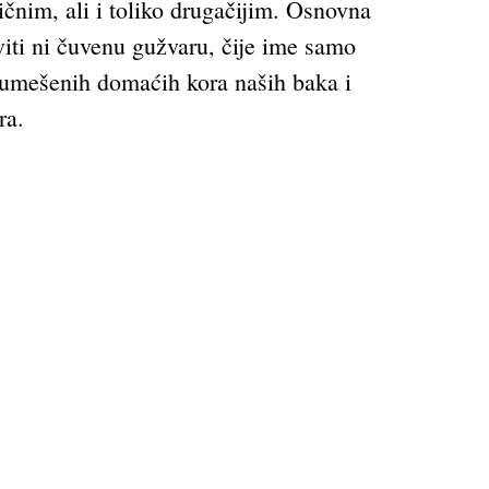
ličnim, ali i toliko drugačijim. Osnovna
viti ni čuvenu gužvaru, čije ime samo
e umešenih domaćih kora naših baka i
ra.