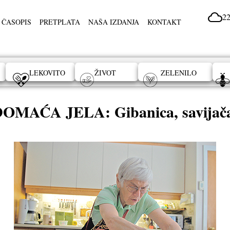
22
 ČASOPIS
PRETPLATA
NAŠA IZDANJA
KONTAKT
LEKOVITO
ŽIVOT
ZELENILO
AĆA JELA: Gibanica, savijača, 