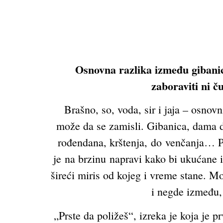
Osnovna razlika između gibanice
zaboraviti ni č
Brašno, so, voda, sir i jaja – osnov
može da se zamisli. Gibanica, dama do
rođendana, krštenja, do venčanja… 
je na brzinu napravi kako bi ukućane i
šireći miris od kojeg i vreme stane. Mo
i negde između, 
„Prste da poližeš“, izreka je koja je p