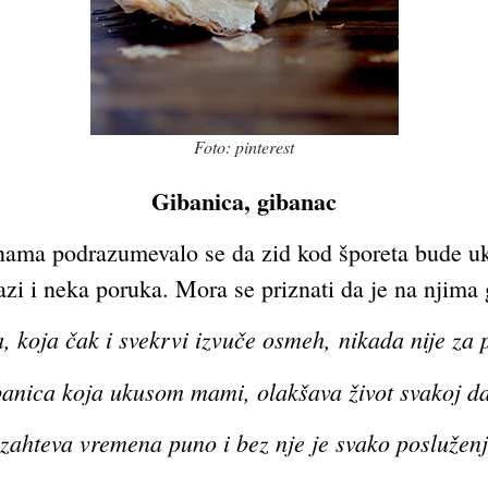
Foto: pinterest
Gibanica, gibanac
nama podrazumevalo se da zid kod šporeta bude u
zi i neka poruka. Mora se priznati da je na njima 
, koja čak i svekrvi izvuče osmeh
,
nikada nije za
anica koja ukusom mami, olakšava život svakoj d
zahteva vremena puno i bez nje je svako poslužen