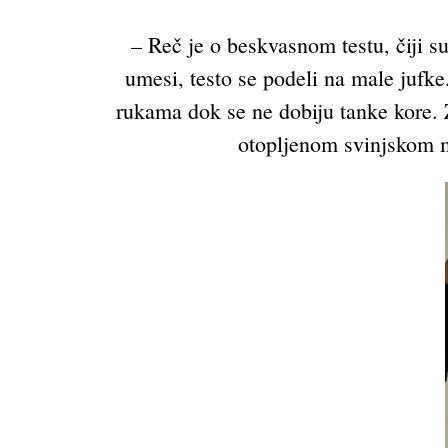
– Reč je o beskvasnom testu, čiji s
umesi, testo se podeli na male jufk
rukama dok se ne dobiju tanke kore. Za
otopljenom svinjskom ma