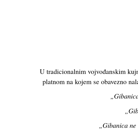
U tradicionalnim vojvođanskim kuj
platnom na kojem se obavezno nala
„Gibanica
„Gib
„Gibanica ne 