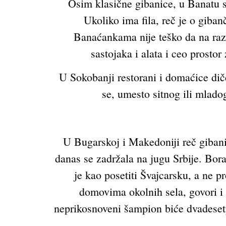
Osim klasične gibanice, u Banatu se o
Ukoliko ima fila, reč je o giba
Banaćankama nije teško da na razn
sastojaka i alata i ceo prosto
U Sokobanji restorani i domaćice dič
se, umesto sitnog ili mladog
U Bugarskoj i Makedoniji reč giban
danas se zadržala na jugu Srbije. Borav
je kao posetiti Švajcarsku, a ne 
domovima okolnih sela, govori i
neprikosnoveni šampion biće dvadesetpe