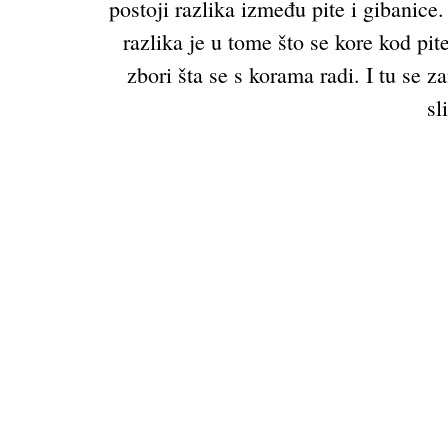
postoji razlika između pite i gibanice.
razlika je u tome što se kore kod pi
zbori šta se s korama radi. I tu se
sl