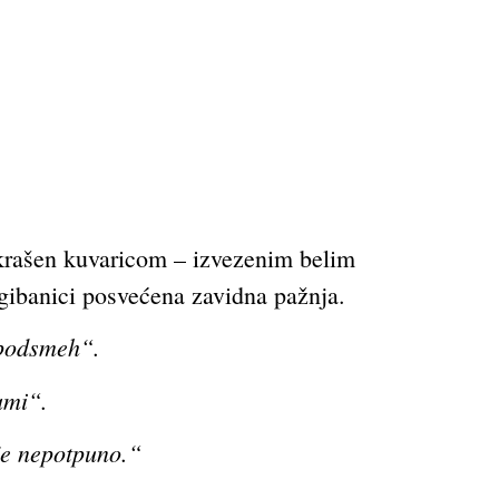
krašen kuvaricom – izvezenim belim
gibanici posvećena zavidna pažnja.
 podsmeh“.
ami“.
je nepotpuno.“