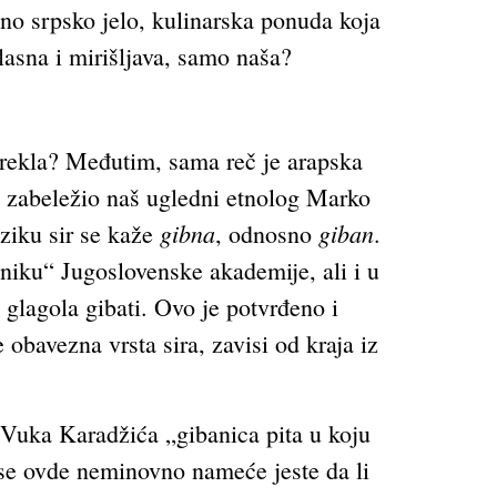
no srpsko jelo, kulinarska ponuda koja
slasna i mirišljava, samo naša?
orekla? Međutim, sama reč je arapska
je zabeležio naš ugledni etnolog Marko
gibna
giban
eziku sir se kaže
, odnosno
.
čniku“ Jugoslovenske akademije, ali i u
glagola gibati. Ovo je potvrđeno i
obavezna vrsta sira, zavisi od kraja iz
za Vuka Karadžića „gibanica pita u koju
 se ovde neminovno nameće jeste da li