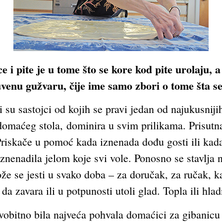
 i pite je u tome što se kore kod pite urolaju,
uvenu gužvaru, čije ime samo zbori o tome šta s
ni su sastojci od kojih se pravi jedan od najukusnij
maćeg stola, dominira u svim prilikama. Prisutna 
Priskače u pomoć kada iznenada dođu gosti ili k
znenadila jelom koje svi vole. Ponosno se stavlja n
že se jesti u svako doba – za doručak, za ručak, ka
da zavara ili u potpunosti utoli glad. Topla ili hlad
rvobitno bila najveća pohvala domaćici za gibanicu 