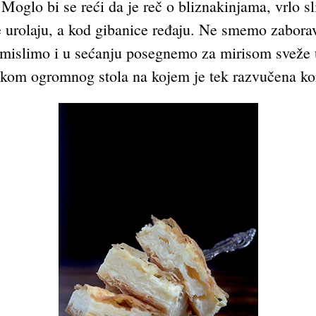
 Moglo bi se reći da je reč o bliznakinjama, vrlo s
te urolaju, a kod gibanice ređaju. Ne smemo zabora
 zamislimo i u sećanju posegnemo za mirisom svež
ikom ogromnog stola na kojem je tek razvučena ko