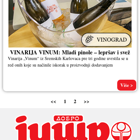
VINARIJA VINUM: Mladi pinole – lepršav i svež
Vinarija „Vinum“ iz Sremskih Karlovaca pre tri godine uvrstila se u
red onih koje su načinile iskorak u proizvodnji dodavanjem
Više >
<<
1
2
>>