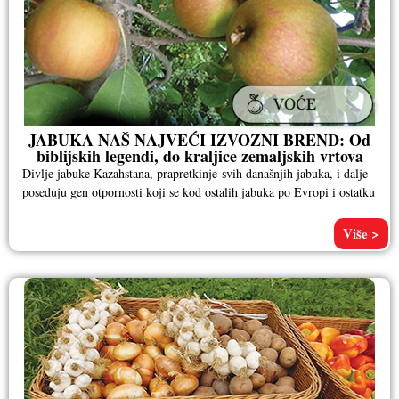
JABUKA NAŠ NAJVEĆI IZVOZNI BREND: Od
biblijskih legendi, do kraljice zemaljskih vrtova
Divlje jabuke Kazahstana, prapretkinje svih današnjih jabuka, i dalje
poseduju gen otpornosti koji se kod ostalih jabuka po Evropi i ostatku
Više >