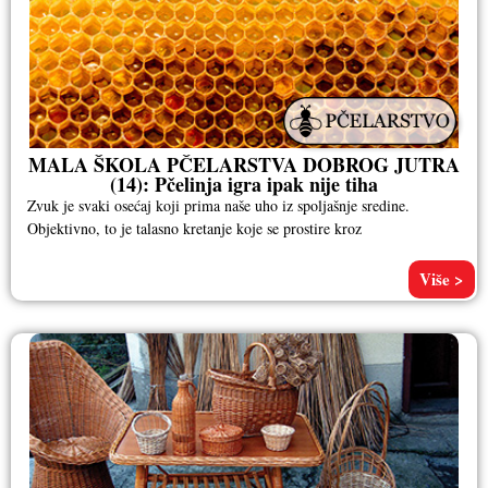
MALA ŠKOLA PČELARSTVA DOBROG JUTRA
(14): Pčelinja igra ipak nije tiha
Zvuk je svaki osećaj koji prima naše uho iz spoljašnje sredine.
Objektivno, to je talasno kretanje koje se prostire kroz
Više >