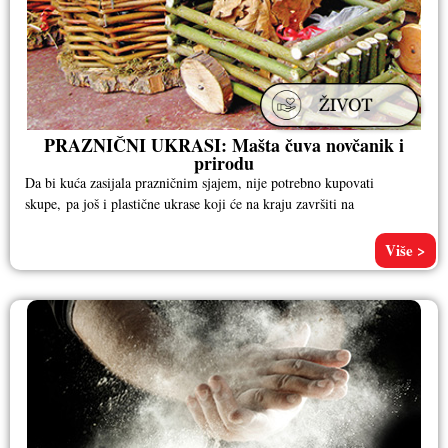
PRAZNIČNI UKRASI: Mašta čuva novčanik i
prirodu
Da bi kuća zasijala prazničnim sjajem, nije potrebno kupovati
skupe, pa još i plastične ukrase koji će na kraju završiti na
Više >