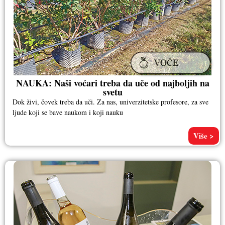
NAUKA: Naši voćari treba da uče od najboljih na
svetu
Dok živi, čovek treba da uči. Za nas, univerzitetske profesore, za sve
ljude koji se bave naukom i koji nauku
Više >