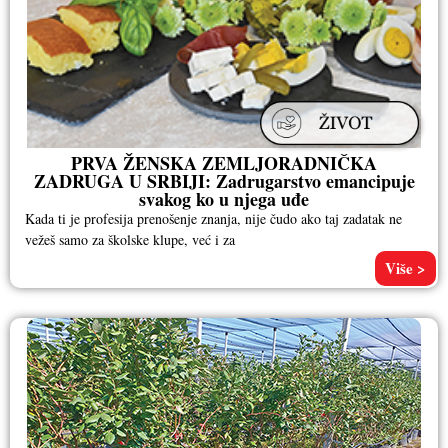
PRVA ŽENSKA ZEMLJORADNIČKA
ZADRUGA U SRBIJI: Zadrugarstvo emancipuje
svakog ko u njega uđe
Kada ti je profesija prenošenje znanja, nije čudo ako taj zadatak ne
vežeš samo za školske klupe, već i za
Više >