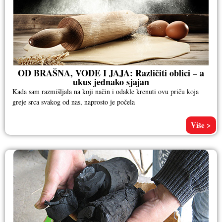
OD BRAŠNA, VODE I JAJA: Različiti oblici – a
ukus jednako sjajan
Kada sam razmišljala na koji način i odakle krenuti ovu priču koja
greje srca svakog od nas, naprosto je počela
Više >