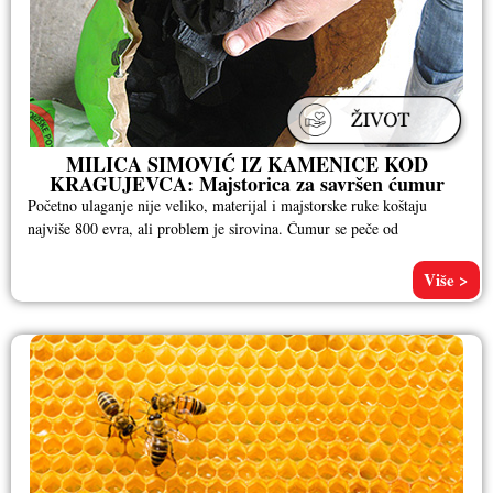
MILICA SIMOVIĆ IZ KAMENICE KOD
KRAGUJEVCA: Majstorica za savršen ćumur
Početno ulaganje nije veliko, materijal i majstorske ruke koštaju
najviše 800 evra, ali problem je sirovina. Ćumur se peče od
Više >