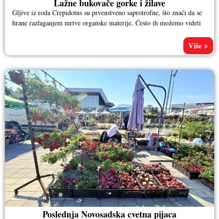
Lažne bukovače gorke i žilave
Gljive iz roda Crepidotus su prvenstveno saprotrofne, što znači da se
hrane razlaganjem mrtve organske materije. Često ih možemo videti
Više >
Poslednja Novosadska cvetna pijaca