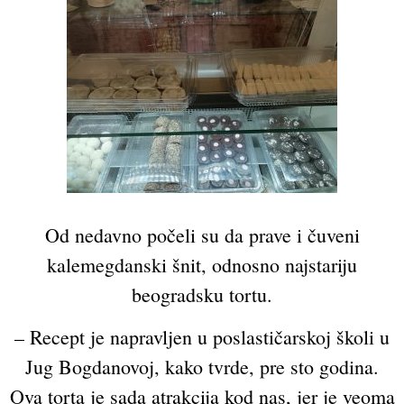
Od nedavno počeli su da prave i čuveni
kalemegdanski šnit, odnosno najstariju
beogradsku tortu.
– Recept je napravljen u poslastičarskoj školi u
Jug Bogdanovoj, kako tvrde, pre sto godina.
Ova torta je sada atrakcija kod nas, jer je veoma