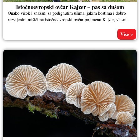
Istočnoevropski ovčar Kajzer – pas sa dušom
Onako visok i snažan, sa podignutim ušima, jakim kostima i dobro
razvijenim mišićima istočnoevropski ovčar po imenu Kajzer, vlasnika
Aleksandra
Više >