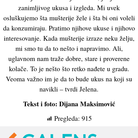
zanimljivog ukusa i izgleda. Mi uvek
osluškujemo šta mušterije žele i šta bi oni voleli
da konzumiraju. Pratimo njihove ukuse i njihovo
interesovanje. Kada mušterije izraze neku želju,
mi smo tu da to nešto i napravimo. Ali,
uglavnom nam traže dobre, stare i proverene
kolače. To je nešto što retko nađete u gradu.
Veoma važno im je da to bude ukus na koji su
navikli – tvrdi Jelena.
Tekst i foto: Dijana Maksimović
Pregleda:
915