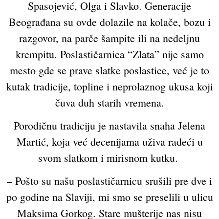
Spasojević, Olga i Slavko. Generacije
Beograđana su ovde dolazile na kolače, bozu i
razgovor, na parče šampite ili na nedeljnu
krempitu. Poslastičarnica “Zlata” nije samo
mesto gde se prave slatke poslastice, već je to
kutak tradicije, topline i neprolaznog ukusa koji
čuva duh starih vremena.
Porodičnu tradiciju je nastavila snaha Jelena
Martić, koja već decenijama uživa radeći u
svom slatkom i mirisnom kutku.
– Pošto su našu poslastičarnicu srušili pre dve i
po godine na Slaviji, mi smo se preselili u ulicu
Maksima Gorkog. Stare mušterije nas nisu