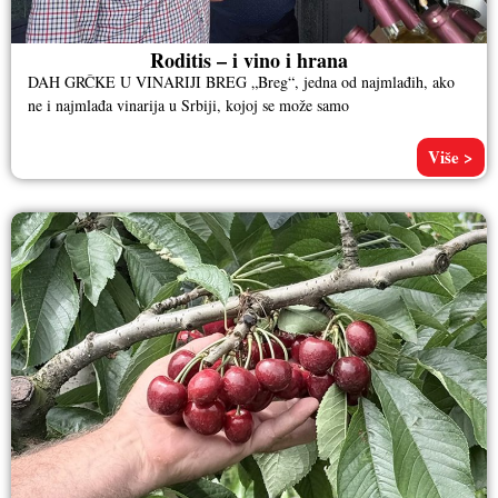
Roditis – i vino i hrana
DAH GRČKE U VINARIJI BREG „Breg“, jedna od najmlađih, ako
ne i najmlađa vinarija u Srbiji, kojoj se može samo
Više >