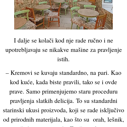
I dalje se kolači kod nje rade ručno i ne
upotrebljavaju se nikakve mašine za pravljenje
istih.
– Kremovi se kuvaju standardno, na pari. Kao
kod kuće, kada biste pravili, tako se i ovde
prave. Samo primenjujemo staru proceduru
pravljenja slatkih delicija. To su standardni
starinski ukusi proizvoda, koji se rade isključivo
od prirodnih materijala, kao što su orah, lešnik,