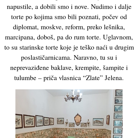
napustile, a dobili smo i nove. Nudimo i dalje
torte po kojima smo bili poznati, počev od
diplomat, moskve, reform, preko lešnika,
marcipana, doboš, pa do rum torte. Uglavnom,
to su starinske torte koje je teško naći u drugim
poslastičarnicama. Naravno, tu su i
neprevaziđene baklave, krempite, šampite i
tulumbe – priča vlasnica “Zlate” Jelena.