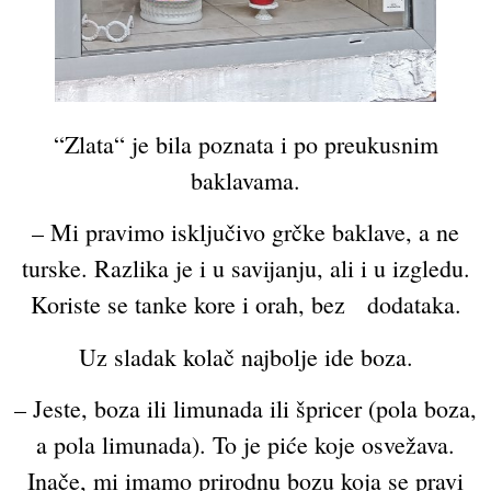
“Zlata“ je bila poznata i po preukusnim
baklavama.
– Mi pravimo isključivo grčke baklave, a ne
turske. Razlika je i u savijanju, ali i u izgledu.
Koriste se tanke kore i orah, bez dodataka.
Uz sladak kolač najbolje ide boza.
– Jeste, boza ili limunada ili špricer (pola boza,
a pola limunada). To je piće koje osvežava.
Inače, mi imamo prirodnu bozu koja se pravi