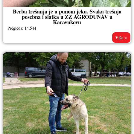
Berba trešanja je u punom jeku. Svaka trešnja
posebna i slatka u ZZ AGRODUNAV u
Karavukovu
Pregleda: 14.544
Više >