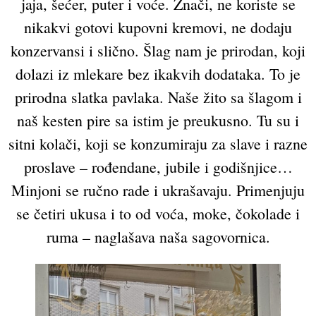
jaja, šećer, puter i voće. Znači, ne koriste se
nikakvi gotovi kupovni kremovi, ne dodaju
konzervansi i slično. Šlag nam je prirodan, koji
dolazi iz mlekare bez ikakvih dodataka. To je
prirodna slatka pavlaka. Naše žito sa šlagom i
naš kesten pire sa istim je preukusno. Tu su i
sitni kolači, koji se konzumiraju za slave i razne
proslave – rođendane, jubile i godišnjice…
Minjoni se ručno rade i ukrašavaju. Primenjuju
se četiri ukusa i to od voća, moke, čokolade i
ruma – naglašava naša sagovornica.