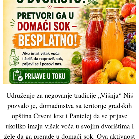
Udruženje za negovanje tradicije „Višnja“ Niš
pozvalo je, domaćinstva sa teritorije gradskih
opština Crveni krst i Pantelej da se prijave
ukoliko imaju višak voća u svojim dvorištima i
žele da ga prerade u domaći sok. Ova aktivnost