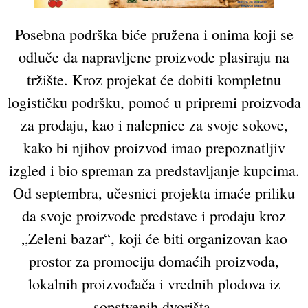
Posebna podrška biće pružena i onima koji se
odluče da napravljene proizvode plasiraju na
tržište. Kroz projekat će dobiti kompletnu
logističku podršku, pomoć u pripremi proizvoda
za prodaju, kao i nalepnice za svoje sokove,
kako bi njihov proizvod imao prepoznatljiv
izgled i bio spreman za predstavljanje kupcima.
Od septembra, učesnici projekta imaće priliku
da svoje proizvode predstave i prodaju kroz
„Zeleni bazar“, koji će biti organizovan kao
prostor za promociju domaćih proizvoda,
lokalnih proizvođača i vrednih plodova iz
sopstvenih dvorišta.