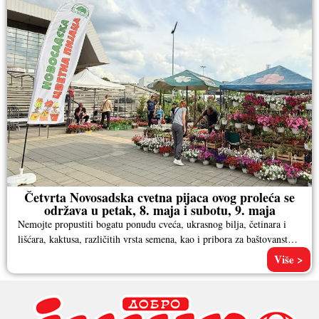
Četvrta Novosadska cvetna pijaca ovog proleća se
održava u petak, 8. maja i subotu, 9. maja
Nemojte propustiti bogatu ponudu cveća, ukrasnog bilja, četinara i
lišćara, kaktusa, različitih vrsta semena, kao i pribora za baštovanstvo.
Pored
Više >