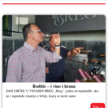
RAZNO
Roditis – i vino i hrana
DAH GRČKE U VINARIJI BREG „Breg“, jedna od najmlađih, ako
ne i najmlađa vinarija u Srbiji, kojoj se može samo
Više >