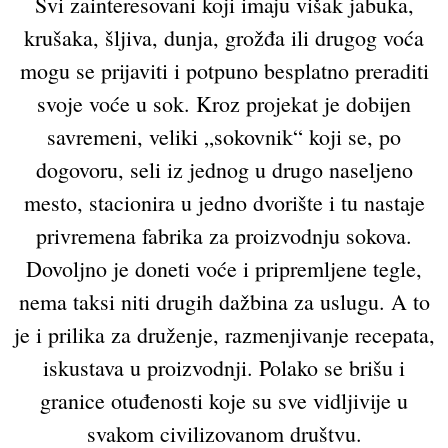
Svi zainteresovani koji imaju višak jabuka,
krušaka, šljiva, dunja, grožđa ili drugog voća
mogu se prijaviti i potpuno besplatno preraditi
svoje voće u sok. Kroz projekat je dobijen
savremeni, veliki „sokovnik“ koji se, po
dogovoru, seli iz jednog u drugo naseljeno
mesto, stacionira u jedno dvorište i tu nastaje
privremena fabrika za proizvodnju sokova.
Dovoljno je doneti voće i pripremljene tegle,
nema taksi niti drugih dažbina za uslugu. A to
je i prilika za druženje, razmenjivanje recepata,
iskustava u proizvodnji. Polako se brišu i
granice otuđenosti koje su sve vidljivije u
svakom civilizovanom društvu.