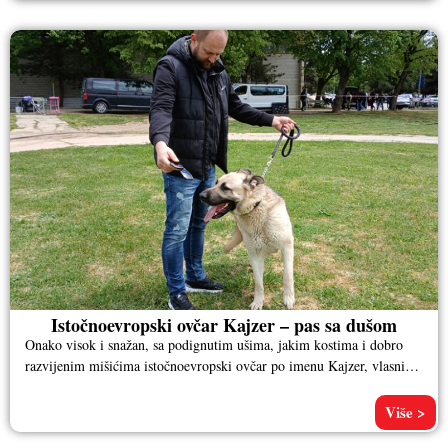
Istočnoevropski ovčar Kajzer – pas sa dušom
Onako visok i snažan, sa podignutim ušima, jakim kostima i dobro
razvijenim mišićima istočnoevropski ovčar po imenu Kajzer, vlasnika
Aleksandra
Više >