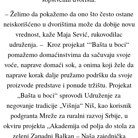
– Želimo da pokažemo da ono što često ostane
neiskorišćeno u dvorištima može da dobije novu
vrednost, kaže Maja Sević, rukovodilac
udruženja. – Kroz projekat ‘“Bašta u boci“
pomažemo domaćinstvima da sačuvaju svoje
voće, naprave domaći sok, a onima koji žele da
naprave korak dalje pružamo podršku da svoje
proizvode predstave i ponude tržištu. Projekat
„Bašta u boci“ sprovodi Udruženje za
negovanje tradicije „Višnja“ Niš, kao korisnik
podgranta Mreže za ruralni razvoj Srbije, u
okviru projekta „Akademija od polja do stola za
zeleni Zapadni Balkan – Naša zajednička