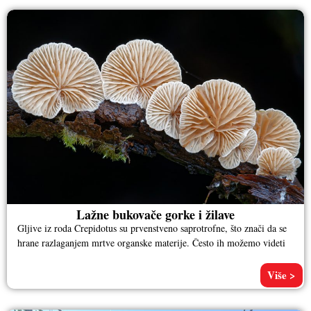
Lažne bukovače gorke i žilave
Gljive iz roda Crepidotus su prvenstveno saprotrofne, što znači da se
hrane razlaganjem mrtve organske materije. Često ih možemo videti
Više >