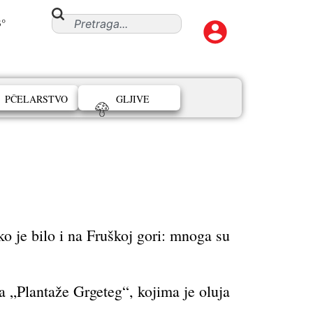
3°
PČELARSTVO
GLJIVE
ko je bilo i na Fruškoj gori: mnoga su
a „Plantaže Grgeteg“, kojima je oluja