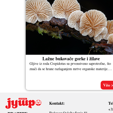
Lažne bukovače gorke i žilave
Gljive iz roda Crepidotus su prvenstveno saprotrofne, što
znači da se hrane razlaganjem mrtve organske materije.
Često ih možemo videti
Više 
Kontakt:
Te
+3
Bulevar Oslobođenja 81