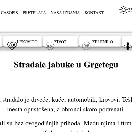
2
 ČASOPIS
PRETPLATA
NAŠA IZDANJA
KONTAKT
LEKOVITO
ŽIVOT
ZELENILO
Stradale jabuke u Grgetegu
 stradalo je drveće, kuće, automobili, krovovi. Teš
mesta opustošena, a obronci skoro poravnati.
ali su bez ovogodišnjih prihoda. Među njima i firm