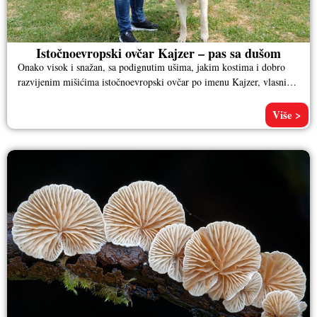
Istočnoevropski ovčar Kajzer – pas sa dušom
Onako visok i snažan, sa podignutim ušima, jakim kostima i dobro
razvijenim mišićima istočnoevropski ovčar po imenu Kajzer, vlasnika
Aleksandra
Više >