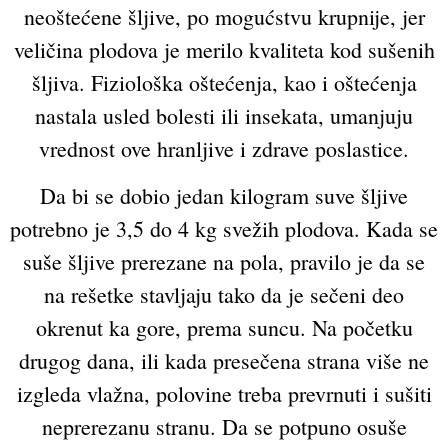
neoštećene šljive, po mogućstvu krupnije, jer
veličina plodova je merilo kvaliteta kod sušenih
šljiva. Fiziološka oštećenja, kao i oštećenja
nastala usled bolesti ili insekata, umanjuju
vrednost ove hranljive i zdrave poslastice.
Da bi se dobio jedan kilogram suve šljive
potrebno je 3,5 do 4 kg svežih plodova. Kada se
suše šljive prerezane na pola, pravilo je da se
na rešetke stavljaju tako da je sečeni deo
okrenut ka gore, prema suncu. Na početku
drugog dana, ili kada presečena strana više ne
izgleda vlažna, polovine treba prevrnuti i sušiti
neprerezanu stranu. Da se potpuno osuše