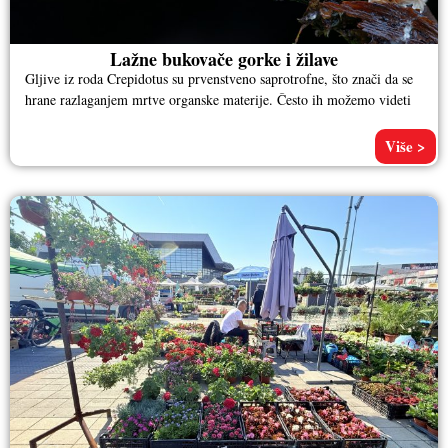
Lažne bukovače gorke i žilave
Gljive iz roda Crepidotus su prvenstveno saprotrofne, što znači da se
hrane razlaganjem mrtve organske materije. Često ih možemo videti
Više >