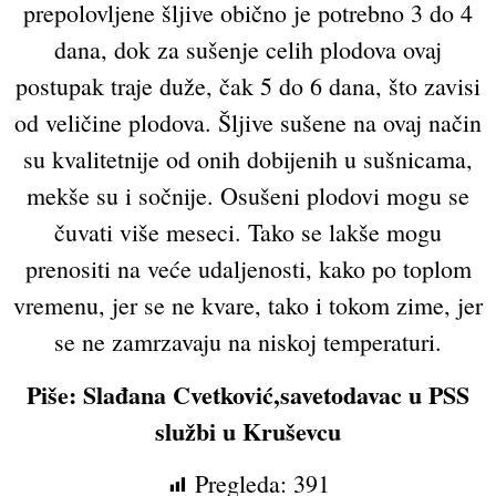
prepolovljene šljive obično je potrebno 3 do 4
dana, dok za sušenje celih plodova ovaj
postupak traje duže, čak 5 do 6 dana, što zavisi
od veličine plodova. Šljive sušene na ovaj način
su kvalitetnije od onih dobijenih u sušnicama,
mekše su i sočnije. Osušeni plodovi mogu se
čuvati više meseci. Tako se lakše mogu
prenositi na veće udaljenosti, kako po toplom
vremenu, jer se ne kvare, tako i tokom zime, jer
se ne zamrzavaju na niskoj temperaturi.
Piše: Slađana Cvetković,
savetodavac u PSS
službi u Kruševcu
Pregleda:
391