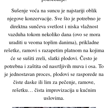
Sušenje voća na suncu je najstariji oblik
njegove konzervacije. Sve što je potrebno je
direktna sunčeva svetlost i niska vlažnost
vazduha tokom nekoliko dana (ovo se mora
uraditi u veoma toplim danima), prikladne
rešetke, ramovi s razapetim platnom na kojima
će se sušiti zreli, slatki plodovi. Često je
potrebna i zaštita od nasrtljivih muva i osa. To
je jednostavan proces, plodovi se rasporede na
čiste daske ili lim za pečenje, ramove,
rešetku… čista improvizacija u kućnim
uslovima.