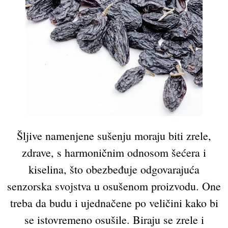
Šljive namenjene sušenju moraju biti zrele,
zdrave, s harmoničnim odnosom šećera i
kiselina, što obezbeđuje odgovarajuća
senzorska svojstva u osušenom proizvodu. One
treba da budu i ujednačene po veličini kako bi
se istovremeno osušile. Biraju se zrele i