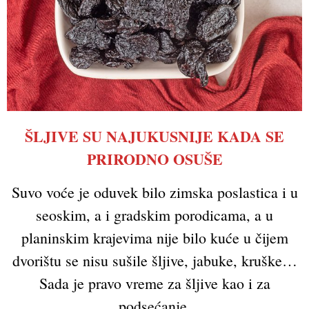
ŠLJIVE SU NAJUKUSNIJE KADA SE
PRIRODNO OSUŠE
Suvo voće je oduvek bilo zimska poslastica i u
seoskim, a i gradskim porodicama, a u
planinskim krajevima nije bilo kuće u čijem
dvorištu se nisu sušile šljive, jabuke, kruške…
Sada je pravo vreme za šljive kao i za
podsećanje.