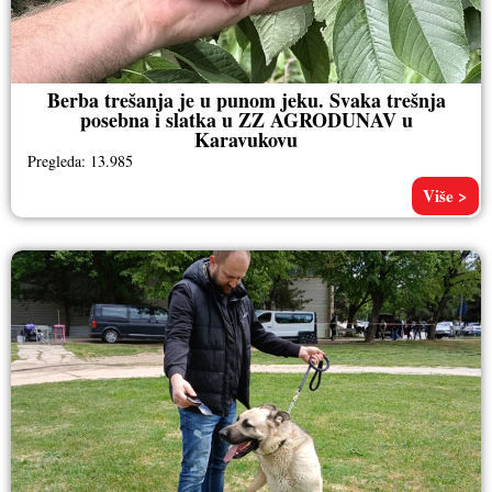
Berba trešanja je u punom jeku. Svaka trešnja
posebna i slatka u ZZ AGRODUNAV u
Karavukovu
Pregleda: 13.985
Više >