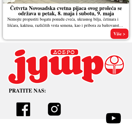
Četvrta Novosadska cvetna pijaca ovog proleća se
održava u petak, 8. maja i subotu, 9. maja
Nemojte propustiti bogatu ponudu cveća, ukrasnog bilja, četinara i
lišćara, kaktusa, različitih vrsta semena, kao i pribora za baštovanstvo.
Pored
Više >
PRATITE NAS: