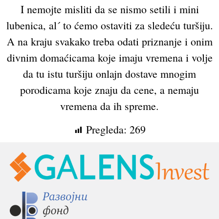
I nemojte misliti da se nismo setili i mini
lubenica, al´ to ćemo ostaviti za sledeću turšiju.
A na kraju svakako treba odati priznanje i onim
divnim domaćicama koje imaju vremena i volje
da tu istu turšiju onlajn dostave mnogim
porodicama koje znaju da cene, a nemaju
vremena da ih spreme.
Pregleda:
269