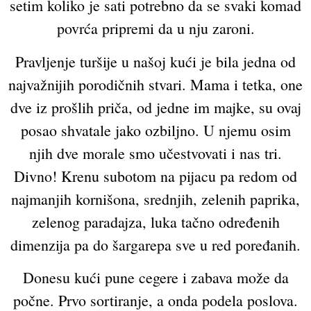
setim koliko je sati potrebno da se svaki komad
povrća pripremi da u nju zaroni.
Pravljenje turšije u našoj kući je bila jedna od
najvažnijih porodičnih stvari. Mama i tetka, one
dve iz prošlih priča, od jedne im majke, su ovaj
posao shvatale jako ozbiljno. U njemu osim
njih dve morale smo učestvovati i nas tri.
Divno! Krenu subotom na pijacu pa redom od
najmanjih kornišona, srednjih, zelenih paprika,
zelenog paradajza, luka tačno određenih
dimenzija pa do šargarepa sve u red poređanih.
Donesu kući pune cegere i zabava može da
počne. Prvo sortiranje, a onda podela poslova.