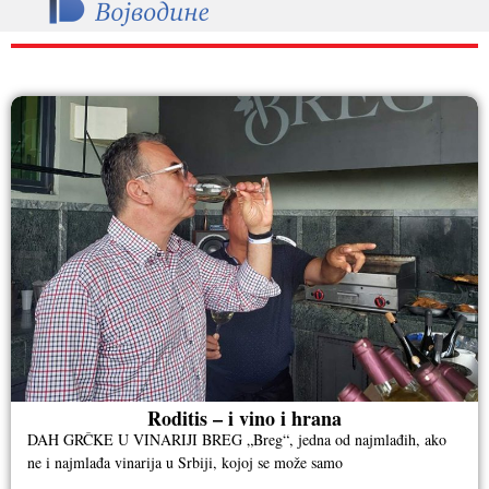
RAZNO
Roditis – i vino i hrana
DAH GRČKE U VINARIJI BREG „Breg“, jedna od najmlađih, ako
ne i najmlađa vinarija u Srbiji, kojoj se može samo