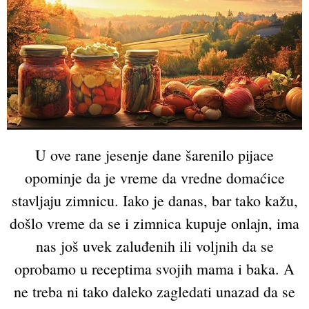
U ove rane jesenje dane šarenilo pijace
opominje da je vreme da vredne domaćice
stavljaju zimnicu. Iako je danas, bar tako kažu,
došlo vreme da se i zimnica kupuje onlajn, ima
nas još uvek zaluđenih ili voljnih da se
oprobamo u receptima svojih mama i baka. A
ne treba ni tako daleko zagledati unazad da se