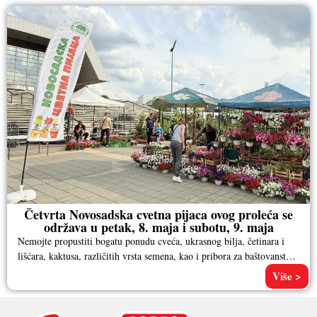
Četvrta Novosadska cvetna pijaca ovog proleća se
održava u petak, 8. maja i subotu, 9. maja
Nemojte propustiti bogatu ponudu cveća, ukrasnog bilja, četinara i
lišćara, kaktusa, različitih vrsta semena, kao i pribora za baštovanstvo.
Pored
Više >