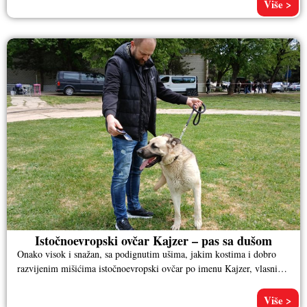
Više >
Istočnoevropski ovčar Kajzer – pas sa dušom
Onako visok i snažan, sa podignutim ušima, jakim kostima i dobro
razvijenim mišićima istočnoevropski ovčar po imenu Kajzer, vlasnika
Aleksandra
Više >