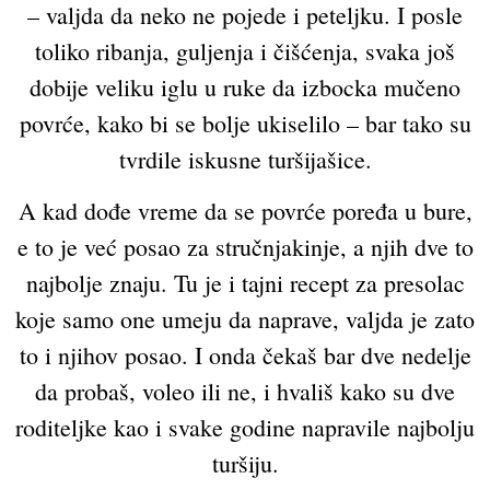
– valjda da neko ne pojede i peteljku. I posle
toliko ribanja, guljenja i čišćenja, svaka još
dobije veliku iglu u ruke da izbocka mučeno
povrće, kako bi se bolje ukiselilo – bar tako su
tvrdile iskusne turšijašice.
A kad dođe vreme da se povrće poređa u bure,
e to je već posao za stručnjakinje, a njih dve to
najbolje znaju. Tu je i tajni recept za presolac
koje samo one umeju da naprave, valjda je zato
to i njihov posao. I onda čekaš bar dve nedelje
da probaš, voleo ili ne, i hvališ kako su dve
roditeljke kao i svake godine napravile najbolju
turšiju.