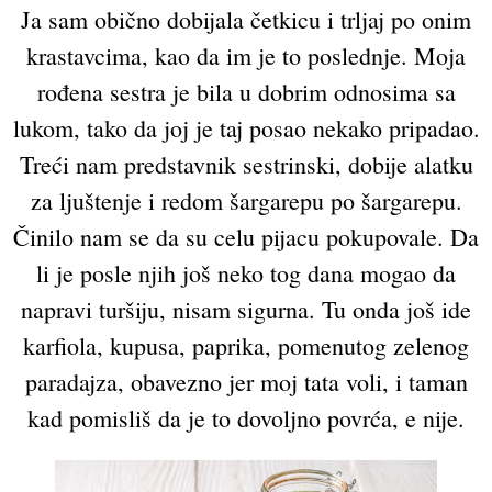
Ja sam obično dobijala četkicu i trljaj po onim
krastavcima, kao da im je to poslednje. Moja
rođena sestra je bila u dobrim odnosima sa
lukom, tako da joj je taj posao nekako pripadao.
Treći nam predstavnik sestrinski, dobije alatku
za ljuštenje i redom šargarepu po šargarepu.
Činilo nam se da su celu pijacu pokupovale. Da
li je posle njih još neko tog dana mogao da
napravi turšiju, nisam sigurna. Tu onda još ide
karfiola, kupusa, paprika, pomenutog zelenog
paradajza, obavezno jer moj tata voli, i taman
kad pomisliš da je to dovoljno povrća, e nije.