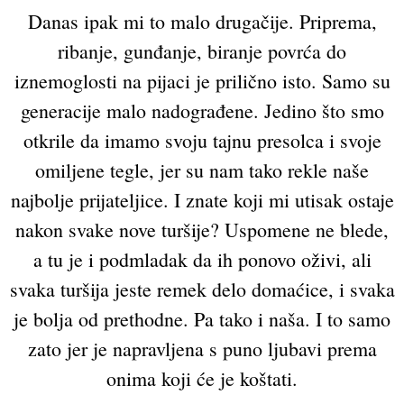
Danas ipak mi to malo drugačije. Priprema,
ribanje, gunđanje, biranje povrća do
iznemoglosti na pijaci je prilično isto. Samo su
generacije malo nadograđene. Jedino što smo
otkrile da imamo svoju tajnu presolca i svoje
omiljene tegle, jer su nam tako rekle naše
najbolje prijateljice. I znate koji mi utisak ostaje
nakon svake nove turšije? Uspomene ne blede,
a tu je i podmladak da ih ponovo oživi, ali
svaka turšija jeste remek delo domaćice, i svaka
je bolja od prethodne. Pa tako i naša. I to samo
zato jer je napravljena s puno ljubavi prema
onima koji će je koštati.