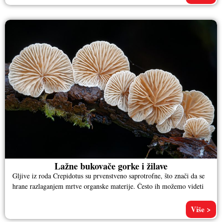
Lažne bukovače gorke i žilave
Gljive iz roda Crepidotus su prvenstveno saprotrofne, što znači da se
hrane razlaganjem mrtve organske materije. Često ih možemo videti
Više >