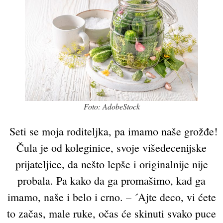
Foto: AdobeStock
Seti se moja roditeljka, pa imamo naše grožđe!
Čula je od koleginice, svoje višedecenijske
prijateljice, da nešto lepše i originalnije nije
probala. Pa kako da ga promašimo, kad ga
imamo, naše i belo i crno. – ´Ajte deco, vi ćete
to začas, male ruke, očas će skinuti svako puce