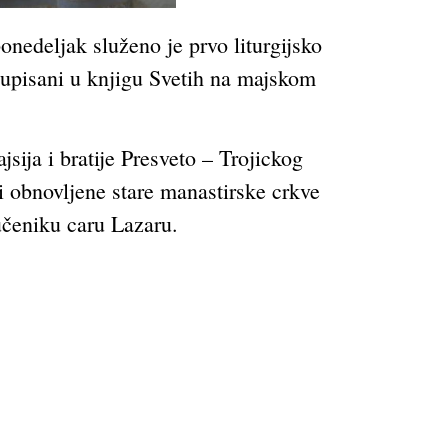
nedeljak služeno je prvo liturgijsko
 upisani u knjigu Svetih na majskom
sija i bratije Presveto – Trojickog
 obnovljene stare manastirske crkve
čeniku caru Lazaru.