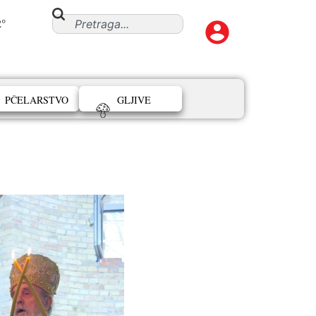
2°
PČELARSTVO
GLJIVE