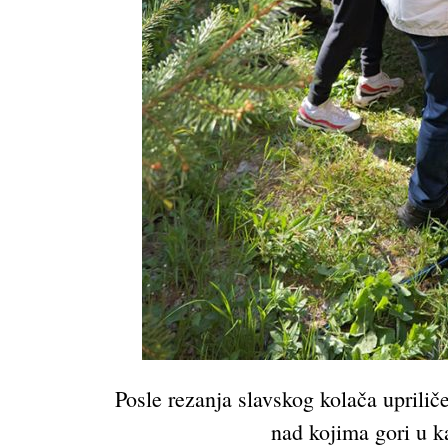
Posle rezanja slavskog kolača uprilič
nad kojima gori u k