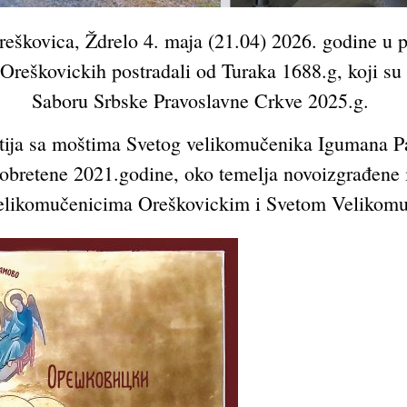
škovica, Ždrelo 4. maja (21.04) 2026. godine u po
reškovickih postradali od Turaka 1688.g, koji su
Saboru Srbske Pravoslavne Crkve 2025.g.
itija sa moštima Svetog velikomučenika Igumana Paj
 obretene 2021.godine, oko temelja novoizgrađene i
elikomučenicima Oreškovickim i Svetom Velikomu