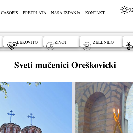
3
 ČASOPIS
PRETPLATA
NAŠA IZDANJA
KONTAKT
LEKOVITO
ŽIVOT
ZELENILO
Sveti mučenici Oreškovicki