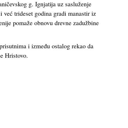
ičevskog g. Ignjatija uz sasluženje
već trideset godina gradi manastir iz
ecenije pomaže obnovu drevne zadužbine
 prisutnima i između ostalog rekao da
e Hristovo.