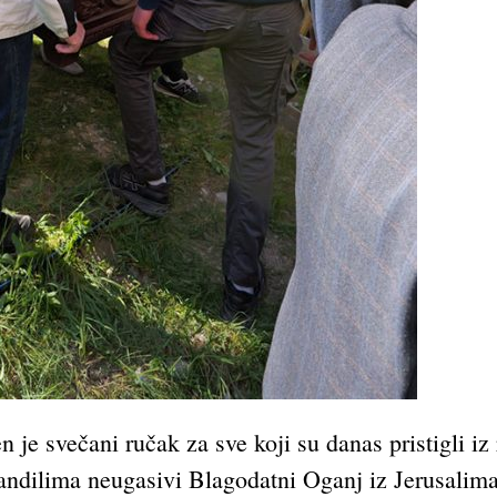
en je svečani ručak za sve koji su danas pristigli i
andilima neugasivi Blagodatni Oganj iz Jerusalim