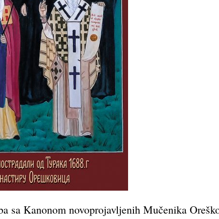
žba sa Kanonom novoprojavljenih Mučenika Oreškovi