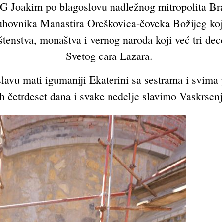
G Joakim po blagoslovu nadležnog mitropolita Bran
ovnika Manastira Oreškovica-čoveka Božijeg koji 
štenstva, monaštva i vernog naroda koji već tri d
Svetog cara Lazara.
slavu mati igumaniji Ekaterini sa sestrama i svima
ih četrdeset dana i svake nedelje slavimo Vaskrsenj