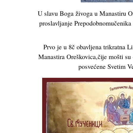
U slavu Boga živoga u Manastiru Ore
proslavljanje Prepodobnomučenika O
Prvo je u 8č obavljena trikratna L
Manastira Oreškovica,čije mošti su
posvećene Svetim V