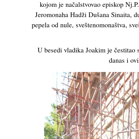
kojom je načalstvovao episkop Nj.P.
Jeromonaha Hadži Dušana Sinaita, duh
pepela od nule, sveštenomonaštva, sve
U besedi vladika Joakim je čestitao 
danas i ov