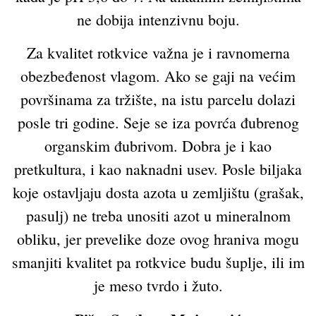
ne dobija intenzivnu boju.
Za kvalitet rotkvice važna je i ravnomerna
obezbeđenost vlagom. Ako se gaji na većim
površinama za tržište, na istu parcelu dolazi
posle tri godine. Seje se iza povrća đubrenog
organskim đubrivom. Dobra je i kao
pretkultura, i kao naknadni usev. Posle biljaka
koje ostavljaju dosta azota u zemljištu (grašak,
pasulj) ne treba unositi azot u mineralnom
obliku, jer prevelike doze ovog hraniva mogu
smanjiti kvalitet pa rotkvice budu šuplje, ili im
je meso tvrdo i žuto.