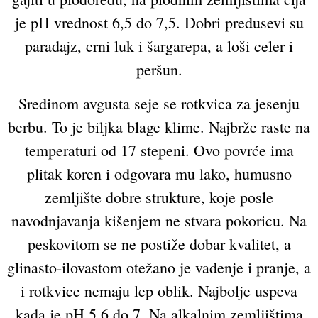
je pH vrednost 6,5 do 7,5. Dobri predusevi su
paradajz, crni luk i šargarepa, a loši celer i
peršun.
Sredinom avgusta seje se rotkvica za jesenju
berbu. To je biljka blage klime. Najbrže raste na
temperaturi od 17 stepeni. Ovo povrće ima
plitak koren i odgovara mu lako, humusno
zemljište dobre strukture, koje posle
navodnjavanja kišenjem ne stvara pokoricu. Na
peskovitom se ne postiže dobar kvalitet, a
glinasto-ilovastom otežano je vađenje i pranje, a
i rotkvice nemaju lep oblik. Najbolje uspeva
kada je pH 5,6 do 7. Na alkalnim zemljištima