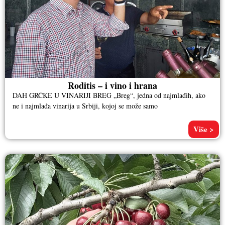
Roditis – i vino i hrana
DAH GRČKE U VINARIJI BREG „Breg“, jedna od najmlađih, ako
ne i najmlađa vinarija u Srbiji, kojoj se može samo
Više >