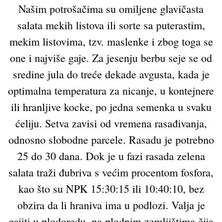
Našim potrošačima su omiljene glavičasta
salata mekih listova ili sorte sa puterastim,
mekim listovima, tzv. maslenke i zbog toga se
one i najviše gaje. Za jesenju berbu seje se od
sredine jula do treće dekade avgusta, kada je
optimalna temperatura za nicanje, u kontejnere
ili hranljive kocke, po jedna semenka u svaku
ćeliju. Setva zavisi od vremena rasađivanja,
odnosno slobodne parcele. Rasadu je potrebno
25 do 30 dana. Dok je u fazi rasada zelena
salata traži đubriva s većim procentom fosfora,
kao što su NPK 15:30:15 ili 10:40:10, bez
obzira da li hraniva ima u podlozi. Valja je
gajiti u plodoredu, na plodnim zemljištima čija