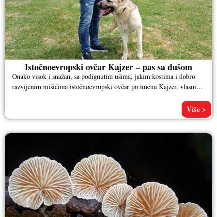
Istočnoevropski ovčar Kajzer – pas sa dušom
Onako visok i snažan, sa podignutim ušima, jakim kostima i dobro
razvijenim mišićima istočnoevropski ovčar po imenu Kajzer, vlasnika
Aleksandra
Više >