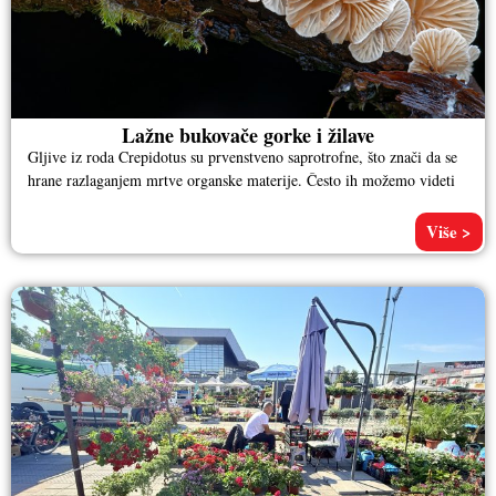
Lažne bukovače gorke i žilave
Gljive iz roda Crepidotus su prvenstveno saprotrofne, što znači da se
hrane razlaganjem mrtve organske materije. Često ih možemo videti
Više >