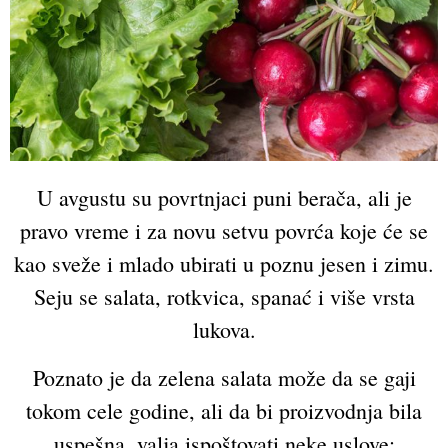
U avgustu su povrtnjaci puni berača, ali je
pravo vreme i za novu setvu povrća koje će se
kao sveže i mlado ubirati u poznu jesen i zimu.
Seju se salata, rotkvica, spanać i više vrsta
lukova.
Poznato je da zelena salata može da se gaji
tokom cele godine, ali da bi proizvodnja bila
uspešna, valja ispoštovati neke uslove: