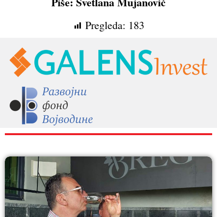
Piše: Svetlana Mujanović
Pregleda:
183
RAZNO