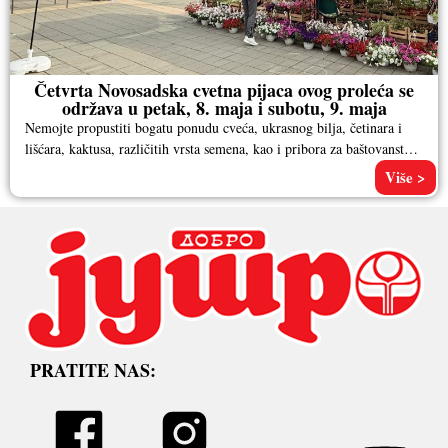
Četvrta Novosadska cvetna pijaca ovog proleća se
održava u petak, 8. maja i subotu, 9. maja
Nemojte propustiti bogatu ponudu cveća, ukrasnog bilja, četinara i
lišćara, kaktusa, različitih vrsta semena, kao i pribora za baštovanstvo.
Pored
Više >
PRATITE NAS: