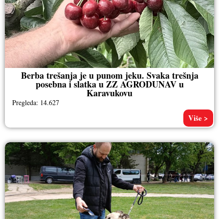
Berba trešanja je u punom jeku. Svaka trešnja
posebna i slatka u ZZ AGRODUNAV u
Karavukovu
Pregleda: 14.627
Više >