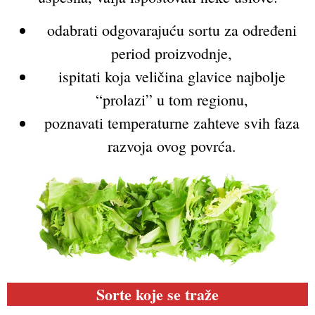
odabrati odgovarajuću sortu za određeni
period proizvodnje,
ispitati koja veličina glavice najbolje
“prolazi” u tom regionu,
poznavati temperaturne zahteve svih faza
razvoja ovog povrća.
Sorte koje se traže