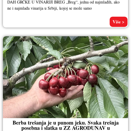
DAH GRČKE U VINARIJI BREG „Breg“, jedna od najmlađih, ako
ne i najmlađa vinarija u Srbiji, kojoj se može samo
Više >
Berba trešanja je u punom jeku. Svaka trešnja
posebna i slatka u ZZ AGRODUNAV u