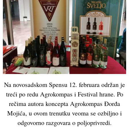
Na novosadskom Spensu 12. februara održan je
treći po redu Agrokompas i Festival hrane. Po
rečima autora koncepta Agrokompas Đorđa
Mojića, u ovom trenutku veoma se ozbiljno i
odgovorno razgovara o poljoprivredi.