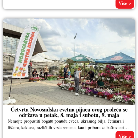
Više >
Četvrta Novosadska cvetna pijaca ovog proleća se
održava u petak, 8. maja i subotu, 9. maja
Nemojte propustiti bogatu ponudu cveća, ukrasnog bilja, četinara i
lišćara, kaktusa, različitih vrsta semena, kao i pribora za baštovanstvo.
Pored
Više >