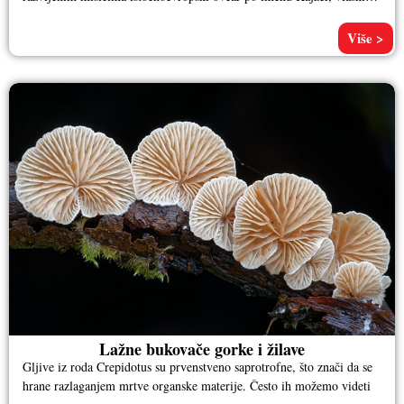
Aleksandra
Više >
Lažne bukovače gorke i žilave
Gljive iz roda Crepidotus su prvenstveno saprotrofne, što znači da se
hrane razlaganjem mrtve organske materije. Često ih možemo videti