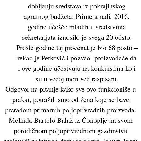
dobijanju sredstava iz pokrajinskog
agrarnog budžeta. Primera radi, 2016.
godine učešće mladih u sredstvima
sekretarijata iznosilo je svega 20 odsto.
Prošle godine taj procenat je bio 68 posto –
rekao je Petković i pozvao proizvođače da
i ove godine učestvuju na konkursima koji
su u većoj meri već raspisani.
Odgovor na pitanje kako sve ovo funkcioniše u
praksi, potražili smo od žena koje se bave
preradom primarnih poljoprivrednih proizvoda.
Melinda Bartolo Balaž iz Čonoplje na svom
porodičnom poljoprivrednom gazdinstvu
proizvodi polutvrde domaće sireve, jogurt, krem