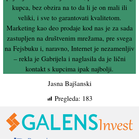
kupca, bez obzira na to da li je on mali ili
veliki, i sve to garantovati kvalitetom.
Marketing kao deo prodaje kod nas je za sada
zastupljen na društvenim mrežama, pre svega
na Fejsbuku i, naravno, Internet je nezamenljiv
– rekla je Gabrijela i naglasila da je lični
kontakt s kupcima ipak najbolji.
Jasna Bajšanski
Pregleda:
183