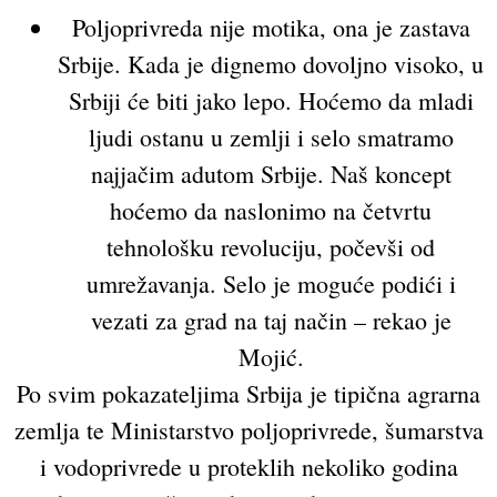
Poljoprivreda nije motika, ona je zastava
Srbije. Kada je dignemo dovoljno visoko, u
Srbiji će biti jako lepo. Hoćemo da mladi
ljudi ostanu u zemlji i selo smatramo
najjačim adutom Srbije. Naš koncept
hoćemo da naslonimo na četvrtu
tehnološku revoluciju, počevši od
umrežavanja. Selo je moguće podići i
vezati za grad na taj način – rekao je
Mojić.
Po svim pokazateljima Srbija je tipična agrarna
zemlja te Ministarstvo poljoprivrede, šumarstva
i vodoprivrede u proteklih nekoliko godina