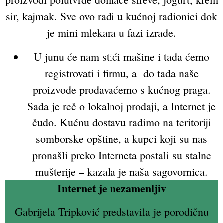
sir, kajmak. Sve ovo radi u kućnoj radionici dok
je mini mlekara u fazi izrade.
U junu će nam stići mašine i tada ćemo
registrovati i firmu, a do tada naše
proizvode prodavaćemo s kućnog praga.
Sada je reč o lokalnoj prodaji, a Internet je
čudo. Kućnu dostavu radimo na teritoriji
somborske opštine, a kupci koji su nas
pronašli preko Interneta postali su stalne
mušterije – kazala je naša sagovornica.
Internet je nezamenljiv
Gabrijela Tripković predstavila je porodičnu