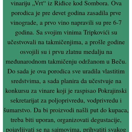
vinariju „Vrt“ iz Riđice kod Sombora. Ova
porodica je pre devet godina zasadila prve
vinograde, a prvo vino napravili su pre 6-7
godina. Sa svojim vinima Tripkovići su
učestvovali na takmičenjima, a prošle godine
osvojili su i prvu zlatnu medalju na
međunarodnom takmičenju održanom u Beču.
Do sada je ova porodica sve uradila vlastitim
sredstvima, a sada planira da učestvuje na
konkursu za vinare koji je raspisao Pokrajinski
sekretarijat za poljoprivredu, vodprivredu i
šumarstvo. Da bi proizvodi našli put do kupaca,
treba biti uporan, organizovati degustacije,
pojavljivati se na sajmovima, prihvatiti svakog