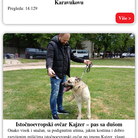
Karavukovu
Pregleda: 14.129
Više >
Istočnoevropski ovčar Kajzer – pas sa dušom
Onako visok i snažan, sa podignutim ušima, jakim kostima i dobro
razvijenim mišićima istočnoevropski ovčar po imenu Kajzer, vlasnika