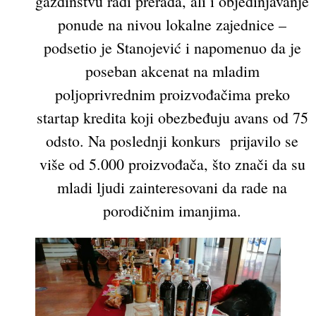
gazdinstvu radi prerada, ali i objedinjavanje
ponude na nivou lokalne zajednice –
podsetio je Stanojević i napomenuo da je
poseban akcenat na mladim
poljoprivrednim proizvođačima preko
startap kredita koji obezbeđuju avans od 75
odsto. Na poslednji konkurs prijavilo se
više od 5.000 proizvođača, što znači da su
mladi ljudi zainteresovani da rade na
porodičnim imanjima.