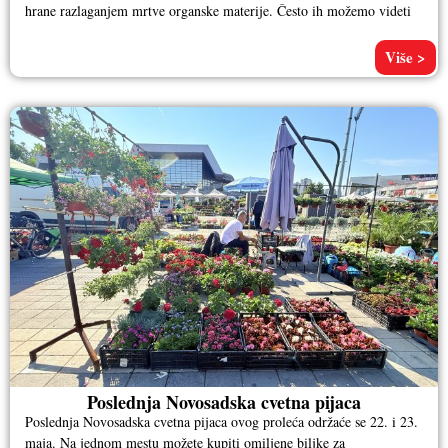
hrane razlaganjem mrtve organske materije. Često ih možemo videti
Više >
Poslednja Novosadska cvetna pijaca
Poslednja Novosadska cvetna pijaca ovog proleća održaće se 22. i 23.
maja. Na jednom mestu možete kupiti omiljene biljke za