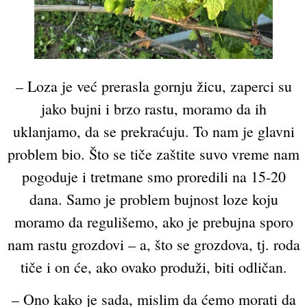
– Loza je već prerasla gornju žicu, zaperci su
jako bujni i brzo rastu, moramo da ih
uklanjamo, da se prekraćuju. To nam je glavni
problem bio. Što se tiče zaštite suvo vreme nam
pogoduje i tretmane smo proredili na 15-20
dana. Samo je problem bujnost loze koju
moramo da regulišemo, ako je prebujna sporo
nam rastu grozdovi – a, što se grozdova, tj. roda
tiče i on će, ako ovako produži, biti odličan.
– Ono kako je sada, mislim da ćemo morati da