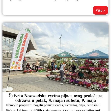
Više >
Četvrta Novosadska cvetna pijaca ovog proleća se
održava u petak, 8. maja i subotu, 9. maja
Nemojte propustiti bogatu ponudu cveća, ukrasnog bilja, četinara i
lišćara, kaktusa, različitih vrsta semena, kao i pribora za baštovanstvo.