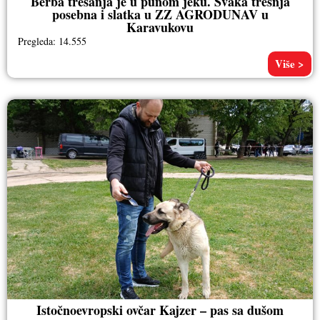
Berba trešanja je u punom jeku. Svaka trešnja
posebna i slatka u ZZ AGRODUNAV u
Karavukovu
Pregleda: 14.555
Više >
Istočnoevropski ovčar Kajzer – pas sa dušom