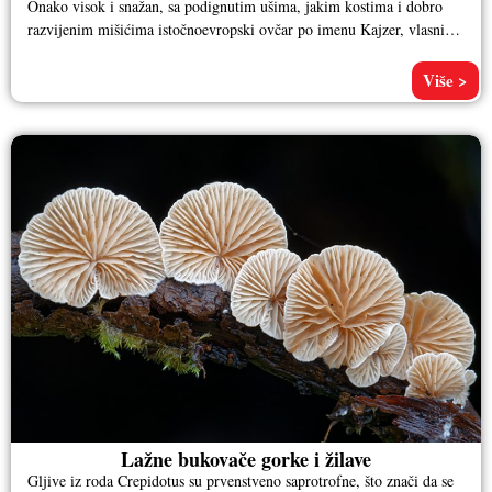
Onako visok i snažan, sa podignutim ušima, jakim kostima i dobro
razvijenim mišićima istočnoevropski ovčar po imenu Kajzer, vlasnika
Aleksandra
Više >
Lažne bukovače gorke i žilave
Gljive iz roda Crepidotus su prvenstveno saprotrofne, što znači da se