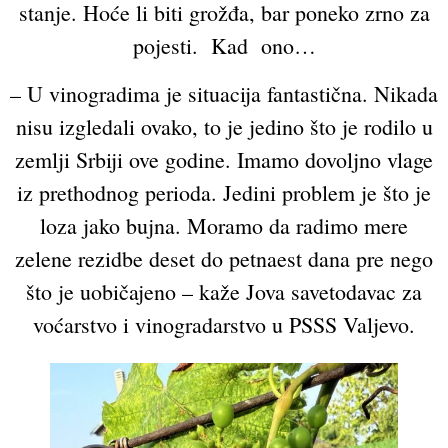
stanje. Hoće li biti grožđa, bar poneko zrno za
pojesti. Kad ono…
– U vinogradima je situacija fantastična. Nikada
nisu izgledali ovako, to je jedino što je rodilo u
zemlji Srbiji ove godine. Imamo dovoljno vlage
iz prethodnog perioda. Jedini problem je što je
loza jako bujna. Moramo da radimo mere
zelene rezidbe deset do petnaest dana pre nego
što je uobičajeno – kaže Jova savetodavac za
voćarstvo i vinogradarstvo u PSSS Valjevo.