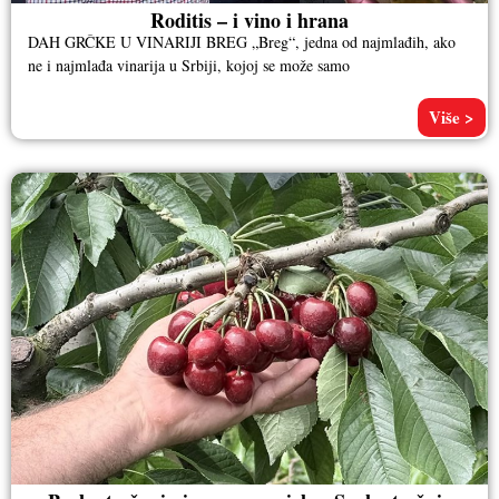
Roditis – i vino i hrana
DAH GRČKE U VINARIJI BREG „Breg“, jedna od najmlađih, ako
ne i najmlađa vinarija u Srbiji, kojoj se može samo
Više >