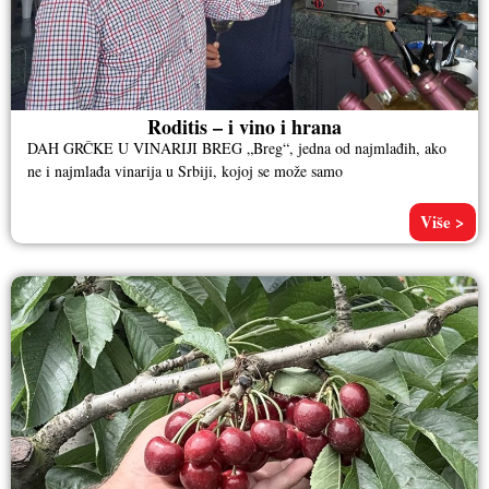
Roditis – i vino i hrana
DAH GRČKE U VINARIJI BREG „Breg“, jedna od najmlađih, ako
ne i najmlađa vinarija u Srbiji, kojoj se može samo
Više >