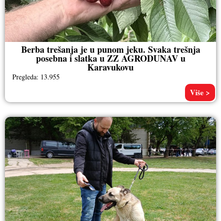
Berba trešanja je u punom jeku. Svaka trešnja
posebna i slatka u ZZ AGRODUNAV u
Karavukovu
Pregleda: 13.955
Više >