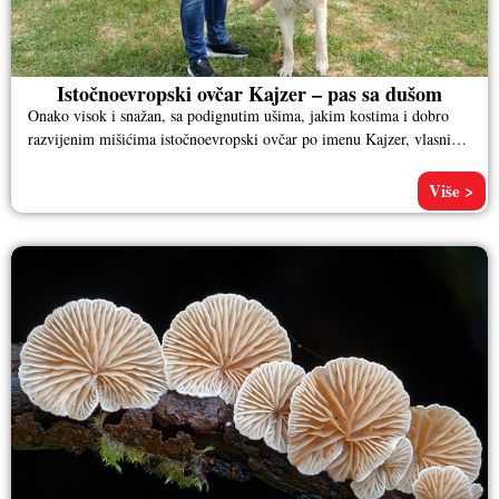
Istočnoevropski ovčar Kajzer – pas sa dušom
Onako visok i snažan, sa podignutim ušima, jakim kostima i dobro
razvijenim mišićima istočnoevropski ovčar po imenu Kajzer, vlasnika
Aleksandra
Više >