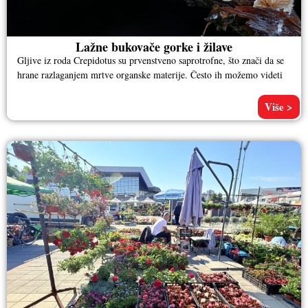
Lažne bukovače gorke i žilave
Gljive iz roda Crepidotus su prvenstveno saprotrofne, što znači da se
hrane razlaganjem mrtve organske materije. Često ih možemo videti
Više >