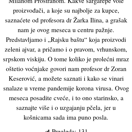
Milanom Prostranom. Kakve šargarepe vole
proizvođači, a koje su najbolje za kupce,
saznaćete od profesora dr Žarka Ilina, a grašak
nam je ovog meseca u centru pažnje.
Predstavljamo i „Rajsku baštu“ koja proizvodi
zeleni ajvar, a pričamo i o pravom, vrhunskom,
srpskom viskiju. O tome koliko je prolećni mraz
oštetio voćnjake govori nam profesor dr Zoran
Keserović, a možete saznati i kako se vinari
snalaze u vreme pandemije korona virusa. Ovog
meseca posadite cveće, i to ono starinsko, a
saznajte više i o uzgajanju pčela, jer u
košnicama sada ima puno posla.
Pregleda:
131