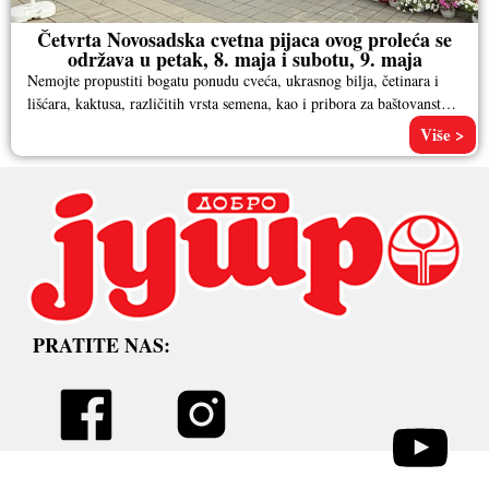
Četvrta Novosadska cvetna pijaca ovog proleća se
održava u petak, 8. maja i subotu, 9. maja
Nemojte propustiti bogatu ponudu cveća, ukrasnog bilja, četinara i
lišćara, kaktusa, različitih vrsta semena, kao i pribora za baštovanstvo.
Pored
Više >
PRATITE NAS: