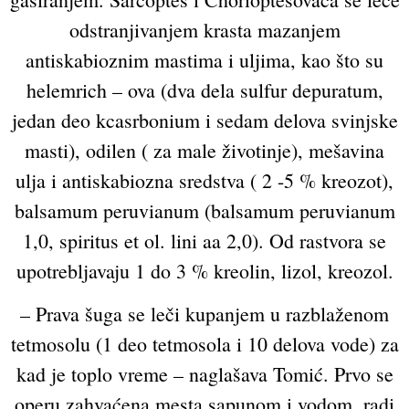
odstranjivanjem krasta mazanjem
antiskabioznim mastima i uljima, kao što su
helemrich – ova (dva dela sulfur depuratum,
jedan deo kcasrbonium i sedam delova svinjske
masti), odilen ( za male životinje), mešavina
ulja i antiskabiozna sredstva ( 2 -5 % kreozot),
balsamum peruvianum (balsamum peruvianum
1,0, spiritus et ol. lini aa 2,0). Od rastvora se
upotrebljavaju 1 do 3 % kreolin, lizol, kreozol.
– Prava šuga se leči kupanjem u razblaženom
tetmosolu (1 deo tetmosola i 10 delova vode) za
kad je toplo vreme – naglašava Tomić. Prvo se
operu zahvaćena mesta sapunom i vodom, radi