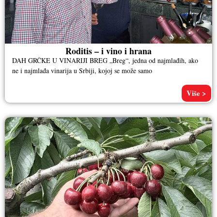
Roditis – i vino i hrana
DAH GRČKE U VINARIJI BREG „Breg“, jedna od najmlađih, ako
ne i najmlađa vinarija u Srbiji, kojoj se može samo
Više >