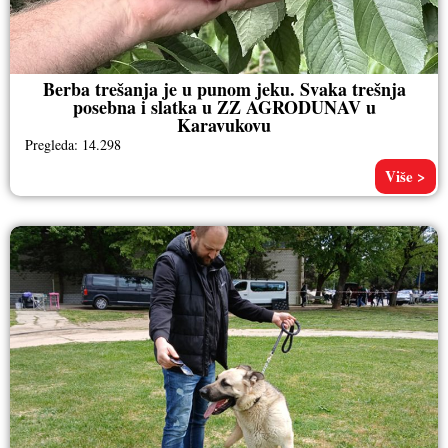
Berba trešanja je u punom jeku. Svaka trešnja
posebna i slatka u ZZ AGRODUNAV u
Karavukovu
Pregleda: 14.298
Više >