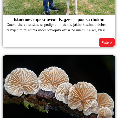
Istočnoevropski ovčar Kajzer – pas sa dušom
Onako visok i snažan, sa podignutim ušima, jakim kostima i dobro
razvijenim mišićima istočnoevropski ovčar po imenu Kajzer, vlasnika
Aleksandra
Više >