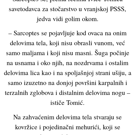
savetodavca za stočarstvo u vranjskoj PSSS,
jedva vidi golim okom.
– Sarcoptes se pojavljuje kod ovaca na onim
delovima tela, koji nisu obrasli vunom, već
samo maljama i koji nisu masni. Šuga počinje
na usnama i oko njih, na nozdrvama i ostalim
delovima lica kao i na spoljašnjoj strani ušiju, a
samo izuzetno na donjoj površini karpalnih i
terzalnih zglobova i distalnim delovima nogu –
ističe Tomić.
Na zahvaćenim delovima tela stvaraju se
kovržice i pojedinačni mehurići, koji se