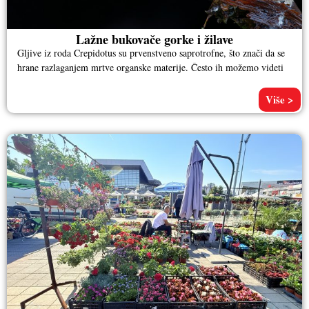
Lažne bukovače gorke i žilave
Gljive iz roda Crepidotus su prvenstveno saprotrofne, što znači da se
hrane razlaganjem mrtve organske materije. Često ih možemo videti
Više >