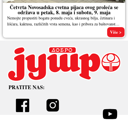
Četvrta Novosadska cvetna pijaca ovog proleća se
održava u petak, 8. maja i subotu, 9. maja
Nemojte propustiti bogatu ponudu cveća, ukrasnog bilja, četinara i
lišćara, kaktusa, različitih vrsta semena, kao i pribora za baštovanstvo.
Pored
Više >
PRATITE NAS: