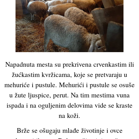
Napadnuta mesta su prekrivena crvenkastim ili
žućkastim kvržicama, koje se pretvaraju u
mehuriće i pustule. Mehurići i pustule se osuše
u žute ljuspice, perut. Na tim mestima vuna
ispada i na oguljenim delovima vide se kraste
na koži.
Brže se ošugaju mlađe životinje i ovce