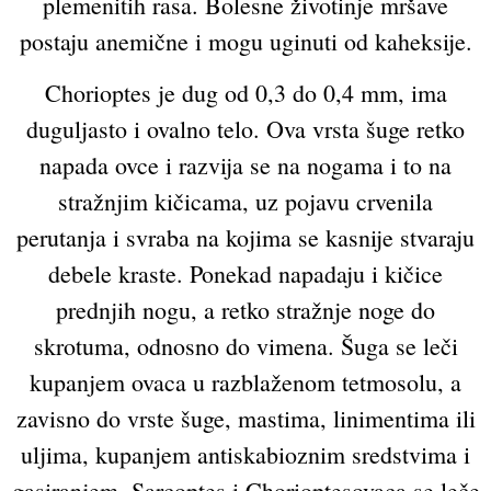
plemenitih rasa. Bolesne životinje mršave
postaju anemične i mogu uginuti od kaheksije.
Chorioptes je dug od 0,3 do 0,4 mm, ima
duguljasto i ovalno telo. Ova vrsta šuge retko
napada ovce i razvija se na nogama i to na
stražnjim kičicama, uz pojavu crvenila
perutanja i svraba na kojima se kasnije stvaraju
debele kraste. Ponekad napadaju i kičice
prednjih nogu, a retko stražnje noge do
skrotuma, odnosno do vimena. Šuga se leči
kupanjem ovaca u razblaženom tetmosolu, a
zavisno do vrste šuge, mastima, linimentima ili
uljima, kupanjem antiskabioznim sredstvima i
gasiranjem. Sarcoptes i Chorioptesovaca se leče