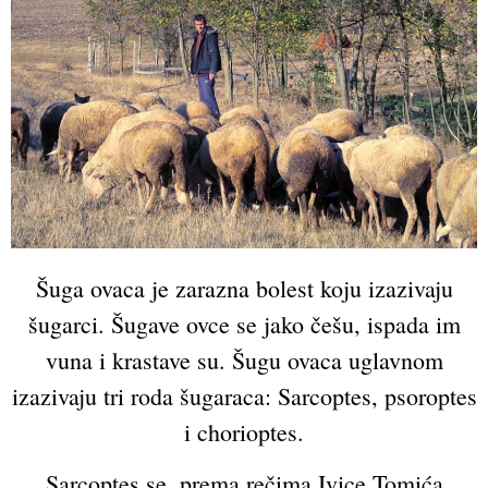
Šuga ovaca je zarazna bolest koju izazivaju
šugarci. Šugave ovce se jako češu, ispada im
vuna i krastave su. Šugu ovaca uglavnom
izazivaju tri roda šugaraca: Sarcoptes,
psoroptes
i chorioptes.
Sarcoptes
se, prema rečima Ivice Tomića