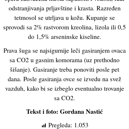
odstranjivanja prljavštine i krasta. Razređen
tetmosol se utrljava u kožu. Kupanje se
sprovodi sa 2% rastvorom kreolina, lizola ili 0,5
do 1,5% arseninske kiseline.
Prava šuga se najsigurnije leči gasiranjem ovaca
sa CO2 u gasnim komorama (uz prethodno
šišanje). Gasiranje treba ponoviti posle pet
dana. Posle gasiranja ovce se izvedu na svež
vazduh, kako bi se izbeglo eventualno trovanje
sa CO2.
Tekst i foto: Gordana Nastić
Pregleda:
1.053