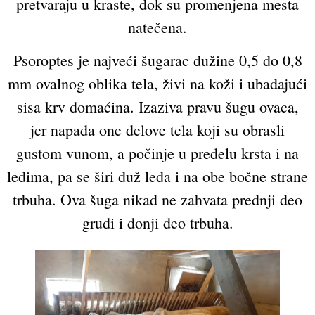
pretvaraju u kraste, dok su promenjena mesta
natečena.
Psoroptes je najveći šugarac dužine 0,5 do 0,8
mm ovalnog oblika tela, živi na koži i ubadajući
sisa krv domaćina. Izaziva pravu šugu ovaca,
jer napada one delove tela koji su obrasli
gustom vunom, a počinje u predelu krsta i na
leđima, pa se širi duž leđa i na obe bočne strane
trbuha. Ova šuga nikad ne zahvata prednji deo
grudi i donji deo trbuha.