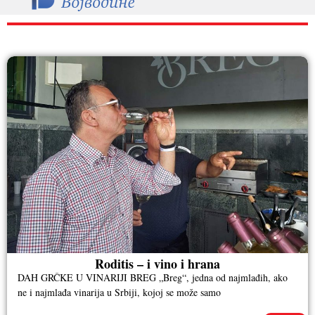
RAZNO
Roditis – i vino i hrana
DAH GRČKE U VINARIJI BREG „Breg“, jedna od najmlađih, ako
ne i najmlađa vinarija u Srbiji, kojoj se može samo