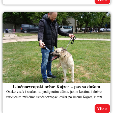
Istočnoevropski ovčar Kajzer – pas sa dušom
Onako visok i snažan, sa podignutim ušima, jakim kostima i dobro
razvijenim mišićima istočnoevropski ovčar po imenu Kajzer, vlasnika
Aleksandra
Više >