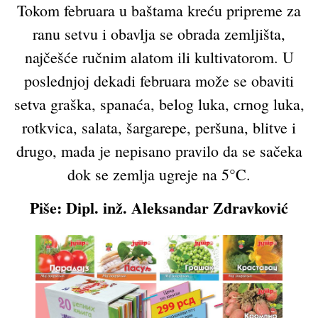
Tokom februara u baštama kreću pripreme za
ranu setvu i obavlja se obrada zemljišta,
najčešće ručnim alatom ili kultivatorom. U
poslednjoj dekadi februara može se obaviti
setva graška, spanaća, belog luka, crnog luka,
rotkvica, salata, šargarepe, peršuna, blitve i
drugo, mada je nepisano pravilo da se sačeka
dok se zemlja ugreje na 5°C.
Piše: Dipl. inž. Aleksandar Zdravković