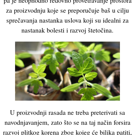
pa je neophodno redovno provetravanje prostora
za proizvodnju koje se preporučuje baš u cilju
sprečavanja nastanka uslova koji su idealni za
nastanak bolesti i razvoj štetočina.
U proizvodnji rasada ne treba preterivati sa
navodnjavanjem, zato što se na taj način forsira
razvoj plitkog korena zbog kojeg će biljka patiti,