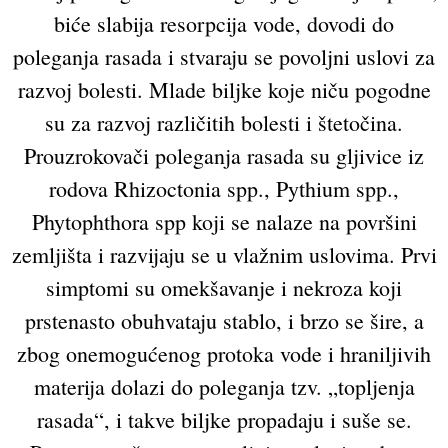
biće slabija resorpcija vode, dovodi do
poleganja rasada i stvaraju se povoljni uslovi za
razvoj bolesti. Mlade biljke koje niču pogodne
su za razvoj različitih bolesti i štetočina.
Prouzrokovači poleganja rasada su gljivice iz
rodova Rhizoctonia spp., Pythium spp.,
Phytophthora spp koji se nalaze na površini
zemljišta i razvijaju se u vlažnim uslovima. Prvi
simptomi su omekšavanje i nekroza koji
prstenasto obuhvataju stablo, i brzo se šire, a
zbog onemogućenog protoka vode i hraniljivih
materija dolazi do poleganja tzv. „topljenja
rasada“, i takve biljke propadaju i suše se.