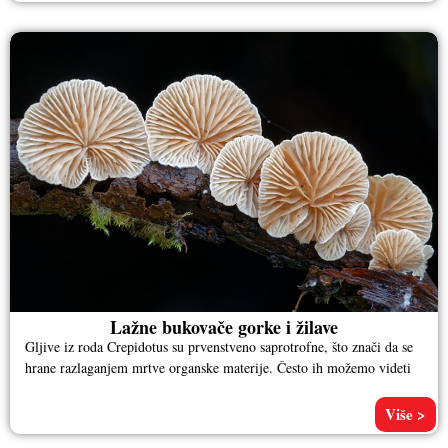
Lažne bukovače gorke i žilave
Gljive iz roda Crepidotus su prvenstveno saprotrofne, što znači da se
hrane razlaganjem mrtve organske materije. Često ih možemo videti
Više >