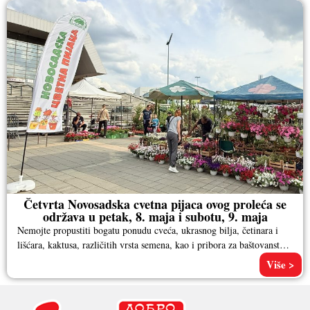
Četvrta Novosadska cvetna pijaca ovog proleća se
održava u petak, 8. maja i subotu, 9. maja
Nemojte propustiti bogatu ponudu cveća, ukrasnog bilja, četinara i
lišćara, kaktusa, različitih vrsta semena, kao i pribora za baštovanstvo.
Pored
Više >