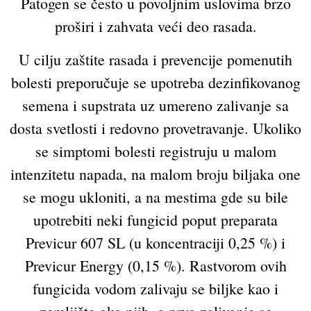
Patogen se često u povoljnim uslovima brzo
proširi i zahvata veći deo rasada.
U cilju zaštite rasada i prevencije pomenutih
bolesti preporučuje se upotreba dezinfikovanog
semena i supstrata uz umereno zalivanje sa
dosta svetlosti i redovno provetravanje. Ukoliko
se simptomi bolesti registruju u malom
intenzitetu napada, na malom broju biljaka one
se mogu ukloniti, a na mestima gde su bile
upotrebiti neki fungicid poput preparata
Previcur 607 SL (u koncentraciji 0,25 %) i
Previcur Energy (0,15 %). Rastvorom ovih
fungicida vodom zalivaju se biljke kao i