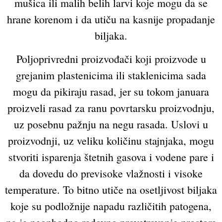
mušica ili malih belih larvi koje mogu da se
hrane korenom i da utiču na kasnije propadanje
biljaka.
Poljoprivredni proizvođači koji proizvode u
grejanim plastenicima ili staklenicima sada
mogu da pikiraju rasad, jer su tokom januara
proizveli rasad za ranu povrtarsku proizvodnju,
uz posebnu pažnju na negu rasada. Uslovi u
proizvodnji, uz veliku količinu stajnjaka, mogu
stvoriti isparenja štetnih gasova i vodene pare i
da dovedu do previsoke vlažnosti i visoke
temperature. To bitno utiče na osetljivost biljaka
koje su podložnije napadu različitih patogena,