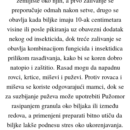
zemljište oko njih, a prvo zalivanje se
preporučuje odmah nakon setve, drugo se
obavlja kada biljke imaju 10-ak centimetara
visine ili posle pikiranja uz obavezni dodatak
nekog od insekticida, dok treće zalivanje se
obavlja kombinacijom fungicida i insektidica
prilikom rasađivanja, kako bi se koren dobro
natopio i zaštitio. Rasad mogu da napadnu
rovci, krtice, miševi i puževi. Protiv rovaca i
miševa se koriste odgovarajući mamci, dok se
za suzbijanje puževa može upotrebiti Pužomor
rasipanjem granula oko biljaka ili između
redova, a primenjeni preparati bitno utiču da
biljke lakše podnesu stres oko ukorenjavanja.