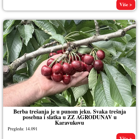
Više >
Berba trešanja je u punom jeku. Svaka trešnja
posebna i slatka u ZZ AGRODUNAV u
Karavukovu
Pregleda: 14.091
Više >