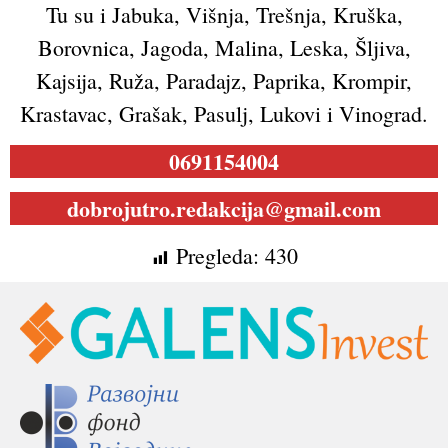
Tu su i Jabuka, Višnja, Trešnja, Kruška,
Borovnica, Jagoda, Malina, Leska, Šljiva,
Kajsija, Ruža, Paradajz, Paprika, Krompir,
Krastavac, Grašak, Pasulj, Lukovi i Vinograd.
0691154004
dobrojutro.redakcija@gmail.com
Pregleda:
430