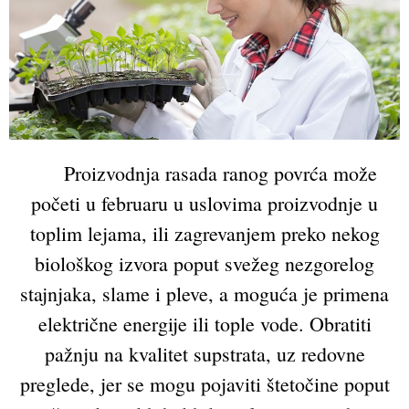
Proizvodnja rasada ranog povrća može
početi u februaru u uslovima proizvodnje u
toplim lejama, ili zagrevanjem preko nekog
biološkog izvora poput svežeg nezgorelog
stajnjaka, slame i pleve, a moguća je primena
električne energije ili tople vode. Obratiti
pažnju na kvalitet supstrata, uz redovne
preglede, jer se mogu pojaviti štetočine poput