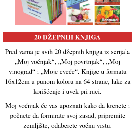
20
DŽEPNIH KNJIGA
Pred vama je svih 20 džepnih knjiga iz serijala
„Moj voćnjak“, „Moj povrtnjak“, „Moj
vinograd“ i „Moje cveće“. Knjige u formatu
16x12cm u punom koloru na 64 strane, lake za
korišćenje i uvek pri ruci.
Moj voćnjak će vas upoznati kako da krenete i
počnete da formirate svoj zasad, pripremite
zemljište, odaberete voćnu vrstu.