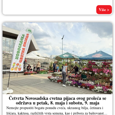
Više >
Četvrta Novosadska cvetna pijaca ovog proleća se
održava u petak, 8. maja i subotu, 9. maja
Nemojte propustiti bogatu ponudu cveća, ukrasnog bilja, četinara i
lišćara, kaktusa, različitih vrsta semena, kao i pribora za baštovanstvo.