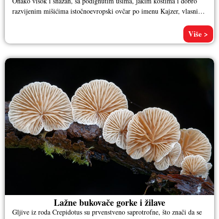
Onako visok i snažan, sa podignutim ušima, jakim kostima i dobro
razvijenim mišićima istočnoevropski ovčar po imenu Kajzer, vlasnika
Aleksandra
Više >
Lažne bukovače gorke i žilave
Gljive iz roda Crepidotus su prvenstveno saprotrofne, što znači da se