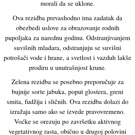
morali da se uklone.
Ova rezidba prevashodno ima zadatak da
obezbedi uslove za obrazovanje rodnih
pupoljaka za narednu godinu. Odstranjivanjem
suvišnih mladara, odstranjuju se suvišni
potrošači vode i hrane, a svetlost i vazduh lakše
prodiru u unutrašnjost krune.
Zelena rezidba se posebno preporučuje za
bujnije sorte jabuka, poput glostera, greni
smita, fudžija i sličnih. Ova rezidba dolazi do
izražaja samo ako se izvede pravovremeno.
Voćke se orezuju po završetku aktivnog
vegetativnog rasta, obično u drugoj polovini