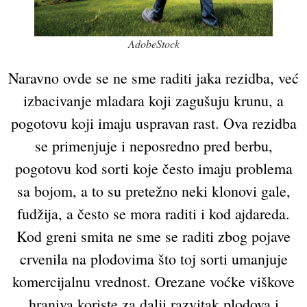
AdobeStock
Naravno ovde se ne sme raditi jaka rezidba, već
izbacivanje mladara koji zagušuju krunu, a
pogotovu koji imaju uspravan rast. Ova rezidba
se primenjuje i neposredno pred berbu,
pogotovu kod sorti koje često imaju problema
sa bojom, a to su pretežno neki klonovi gale,
fudžija, a često se mora raditi i kod ajdareda.
Kod greni smita ne sme se raditi zbog pojave
crvenila na plodovima što toj sorti umanjuje
komercijalnu vrednost. Orezane voćke viškove
hraniva koriste za dalji razvitak plodova i