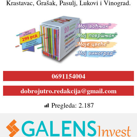
Krastavac, Grašak, Pasulj, Lukovi i Vinograd.
0691154004
dobrojutro.redakcija@gmail.com
Pregleda:
2.187