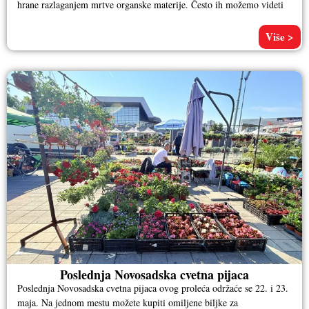
hrane razlaganjem mrtve organske materije. Često ih možemo videti
Više >
Poslednja Novosadska cvetna pijaca
Poslednja Novosadska cvetna pijaca ovog proleća održaće se 22. i 23.
maja. Na jednom mestu možete kupiti omiljene biljke za