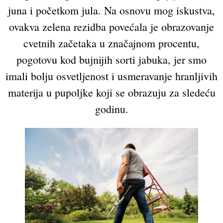
juna i početkom jula. Na osnovu mog iskustva,
ovakva zelena rezidba povećala je obrazovanje
cvetnih začetaka u značajnom procentu,
pogotovu kod bujnijih sorti jabuka, jer smo
imali bolju osvetljenost i usmeravanje hranljivih
materija u pupoljke koji se obrazuju za sledeću
godinu.