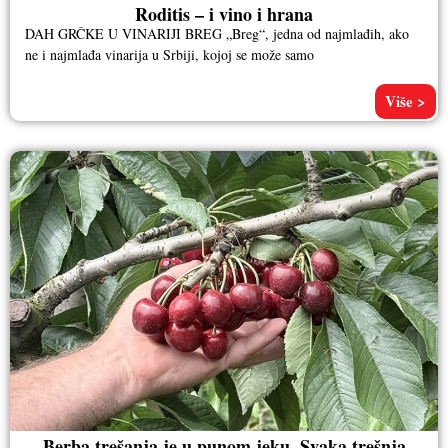
Roditis – i vino i hrana
DAH GRČKE U VINARIJI BREG „Breg“, jedna od najmlađih, ako
ne i najmlađa vinarija u Srbiji, kojoj se može samo
Više >
Berba trešanja je u punom jeku. Svaka trešnja