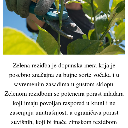
Zelena rezidba je dopunska mera koja je
posebno značajna za bujne sorte voćaka i u
savremenim zasadima u gustom sklopu.
Zelenom rezidbom se potencira porast mladara
koji imaju povoljan raspored u kruni i ne
zasenjuju unutrašnjost, a ograničava porast
suvišnih, koji bi inače zimskom rezidbom