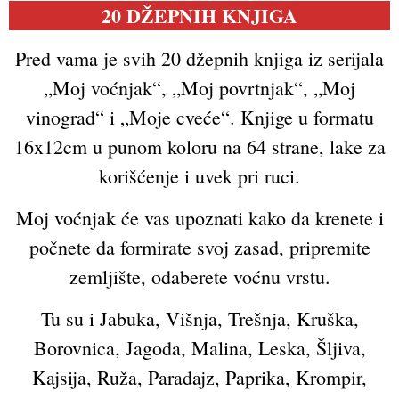
20
DŽEPNIH KNJIGA
Pred vama je svih 20 džepnih knjiga iz serijala
„Moj voćnjak“, „Moj povrtnjak“, „Moj
vinograd“ i „Moje cveće“. Knjige u formatu
16x12cm u punom koloru na 64 strane, lake za
korišćenje i uvek pri ruci.
Moj voćnjak će vas upoznati kako da krenete i
počnete da formirate svoj zasad, pripremite
zemljište, odaberete voćnu vrstu.
Tu su i Jabuka, Višnja, Trešnja, Kruška,
Borovnica, Jagoda, Malina, Leska, Šljiva,
Kajsija, Ruža, Paradajz, Paprika, Krompir,