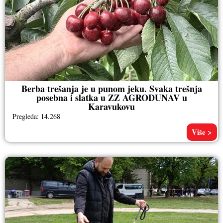
Berba trešanja je u punom jeku. Svaka trešnja
posebna i slatka u ZZ AGRODUNAV u
Karavukovu
Pregleda: 14.268
Više >