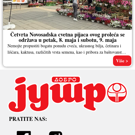
Četvrta Novosadska cvetna pijaca ovog proleća se
održava u petak, 8. maja i subotu, 9. maja
Nemojte propustiti bogatu ponudu cveća, ukrasnog bilja, četinara i
lišćara, kaktusa, različitih vrsta semena, kao i pribora za baštovanstvo.
Pored
Više >
PRATITE NAS: