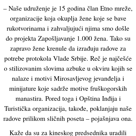
– Naše udruženje je 15 godina član Etno mreže,
organizacije koja okuplja žene koje se bave
rukotvorinama i zahvaljujući njima smo došle
do projekta Zapošljavanje 1.000 žena. Tako su
zapravo žene krenule da izrađuju radove za
potrebe protokola Vlade Srbije. Reč je najčešće
o stilizovanim slovima azbuke u okviru kojih se
nalaze i motivi Mirosavljevog jevanđelja i
minijature koje sadrže motive fruškogorskih
manastira. Pored toga i Opština Inđija i
Turistička organizacija, takođe, poklanjaju naše
radove prilikom sličnih poseta – pojašnjava ona.
Kaže da su za kineskog predsednika uradili