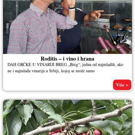
Roditis – i vino i hrana
DAH GRČKE U VINARIJI BREG „Breg“, jedna od najmlađih, ako
ne i najmlađa vinarija u Srbiji, kojoj se može samo
Više >