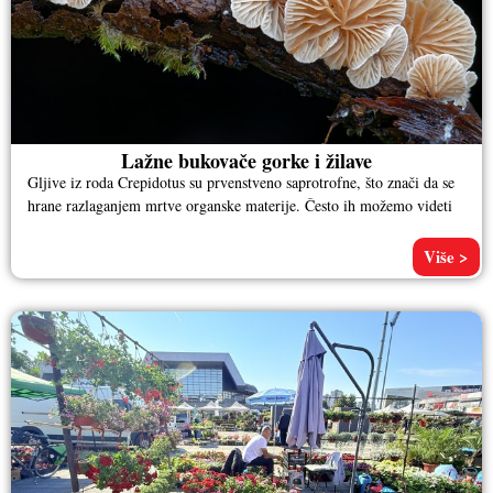
Lažne bukovače gorke i žilave
Gljive iz roda Crepidotus su prvenstveno saprotrofne, što znači da se
hrane razlaganjem mrtve organske materije. Često ih možemo videti
Više >