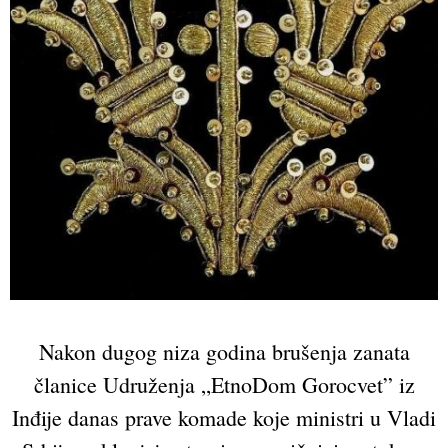
Nakon dugog niza godina brušenja zanata
članice Udruženja „EtnoDom Gorocvet” iz
Inđije danas prave komade koje ministri u Vladi