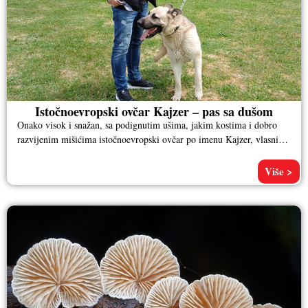
Istočnoevropski ovčar Kajzer – pas sa dušom
Onako visok i snažan, sa podignutim ušima, jakim kostima i dobro
razvijenim mišićima istočnoevropski ovčar po imenu Kajzer, vlasnika
Aleksandra
Više >