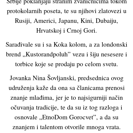
Srbije poklanjaju stranim zvaničnicima tokom
protokolarnih poseta, te su njihovi zlatovezi u
Rusiji, Americi, Japanu, Kini, Dubaiju,
Hrvatskoj i Crnoj Gori.
Sarađivale su i sa Koka kolom, a za londonski
brend „Kustorandpoluh” vezu i šiju nesesere i
torbice koje se prodaju po celom svetu.
Jovanka Nina Šovljanski, predsednica ovog
udruženja kaže da ona sa članicama prenosi
znanje mlađima, jer je to najsigurniji način
očuvanja tradicije, te da su iz tog razloga i
osnovale „EtnoDom Gorocvet”, a da su
znanjem i talentom otvorile mnoga vrata.