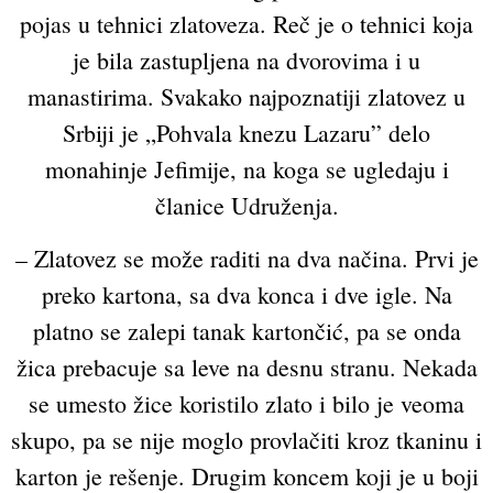
pojas u tehnici zlatoveza. Reč je o tehnici koja
je bila zastupljena na dvorovima i u
manastirima. Svakako najpoznatiji zlatovez u
Srbiji je „Pohvala knezu Lazaru” delo
monahinje Jefimije, na koga se ugledaju i
članice Udruženja.
– Zlatovez se može raditi na dva načina. Prvi je
preko kartona, sa dva konca i dve igle. Na
platno se zalepi tanak kartončić, pa se onda
žica prebacuje sa leve na desnu stranu. Nekada
se umesto žice koristilo zlato i bilo je veoma
skupo, pa se nije moglo provlačiti kroz tkaninu i
karton je rešenje. Drugim koncem koji je u boji