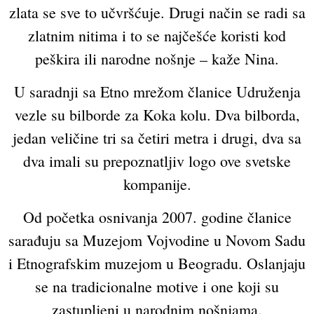
zlata se sve to učvršćuje. Drugi način se radi sa
zlatnim nitima i to se najčešće koristi kod
peškira ili narodne nošnje – kaže Nina.
U saradnji sa Etno mrežom članice Udruženja
vezle su bilborde za Koka kolu. Dva bilborda,
jedan veličine tri sa četiri metra i drugi, dva sa
dva imali su prepoznatljiv logo ove svetske
kompanije.
Od početka osnivanja 2007. godine članice
sarađuju sa Muzejom Vojvodine u Novom Sadu
i Etnografskim muzejom u Beogradu. Oslanjaju
se na tradicionalne motive i one koji su
zastupljeni u narodnim nošnjama.