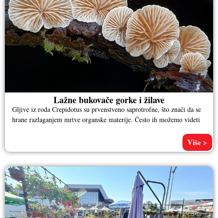
Lažne bukovače gorke i žilave
Gljive iz roda Crepidotus su prvenstveno saprotrofne, što znači da se
hrane razlaganjem mrtve organske materije. Često ih možemo videti
Više >