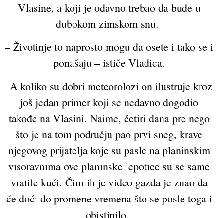
Vlasine, a koji je odavno trebao da bude u
dubokom zimskom snu.
– Životinje to naprosto mogu da osete i tako se i
ponašaju – ističe Vladica.
A koliko su dobri meteorolozi on ilustruje kroz
još jedan primer koji se nedavno dogodio
takođe na Vlasini. Naime, četiri dana pre nego
što je na tom području pao prvi sneg, krave
njegovog prijatelja koje su pasle na planinskim
visoravnima ove planinske lepotice su se same
vratile kući. Čim ih je video gazda je znao da
će doći do promene vremena što se posle toga i
obistinilo.