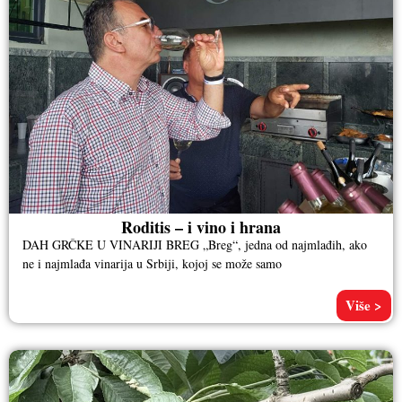
Roditis – i vino i hrana
DAH GRČKE U VINARIJI BREG „Breg“, jedna od najmlađih, ako
ne i najmlađa vinarija u Srbiji, kojoj se može samo
Više >