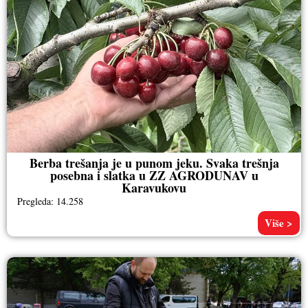
Berba trešanja je u punom jeku. Svaka trešnja
posebna i slatka u ZZ AGRODUNAV u
Karavukovu
Pregleda: 14.258
Više >