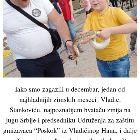
Iako smo zagazili u decembar, jedan od
najhladnijih zimskih meseci Vladici
Stankoviću, najpoznatijem hvataču zmija na
jugu Srbije i predsedniku Udruženja za zaštitu
gmizavaca “Poskok” iz Vladičinog Hana, i dalje