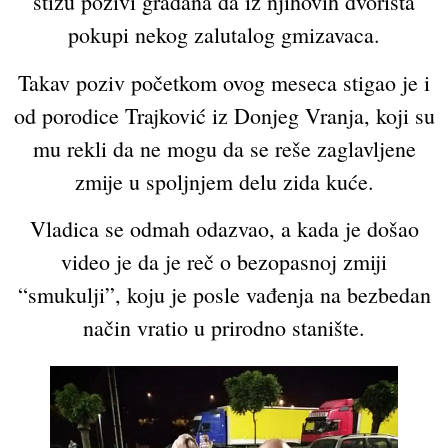
stižu pozivi građana da iz njihovih dvorišta
pokupi nekog zalutalog gmizavaca.
Takav poziv početkom ovog meseca stigao je i
od porodice Trajković iz Donjeg Vranja, koji su
mu rekli da ne mogu da se reše zaglavljene
zmije u spoljnjem delu zida kuće.
Vladica se odmah odazvao, a kada je došao
video je da je reč o bezopasnoj zmiji
“smukulji”, koju je posle vađenja na bezbedan
način vratio u prirodno stanište.