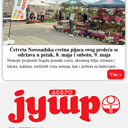
Četvrta Novosadska cvetna pijaca ovog proleća se
održava u petak, 8. maja i subotu, 9. maja
Nemojte propustiti bogatu ponudu cveća, ukrasnog bilja, četinara i
lišćara, kaktusa, različitih vrsta semena, kao i pribora za baštovanstvo.
Pored
Više >