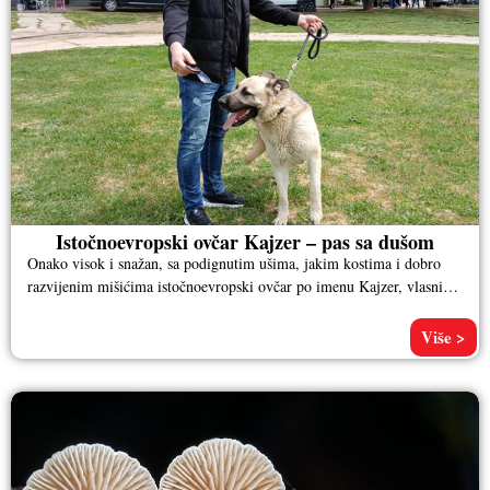
Istočnoevropski ovčar Kajzer – pas sa dušom
Onako visok i snažan, sa podignutim ušima, jakim kostima i dobro
razvijenim mišićima istočnoevropski ovčar po imenu Kajzer, vlasnika
Aleksandra
Više >