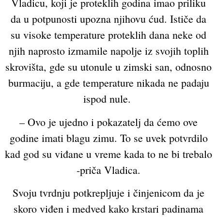
Vladicu, koji je proteklih godina imao priliku
da u potpunosti upozna njihovu ćud. Ističe da
su visoke temperature proteklih dana neke od
njih naprosto izmamile napolje iz svojih toplih
skrovišta, gde su utonule u zimski san, odnosno
burmaciju, a gde temperature nikada ne padaju
ispod nule.
– Ovo je ujedno i pokazatelj da ćemo ove
godine imati blagu zimu. To se uvek potvrdilo
kad god su viđane u vreme kada to ne bi trebalo
-priča Vladica.
Svoju tvrdnju potkrepljuje i činjenicom da je
skoro viđen i medved kako krstari padinama