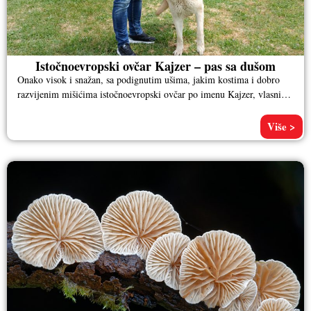
Istočnoevropski ovčar Kajzer – pas sa dušom
Onako visok i snažan, sa podignutim ušima, jakim kostima i dobro
razvijenim mišićima istočnoevropski ovčar po imenu Kajzer, vlasnika
Aleksandra
Više >