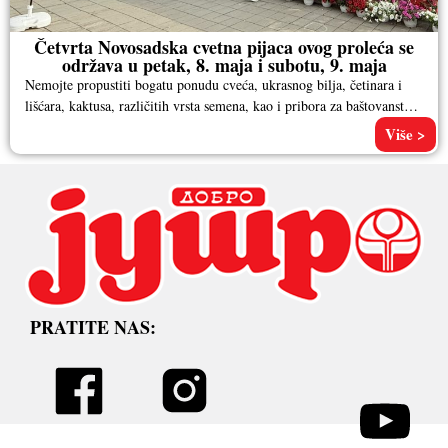
Četvrta Novosadska cvetna pijaca ovog proleća se
održava u petak, 8. maja i subotu, 9. maja
Nemojte propustiti bogatu ponudu cveća, ukrasnog bilja, četinara i
lišćara, kaktusa, različitih vrsta semena, kao i pribora za baštovanstvo.
Pored
Više >
PRATITE NAS: