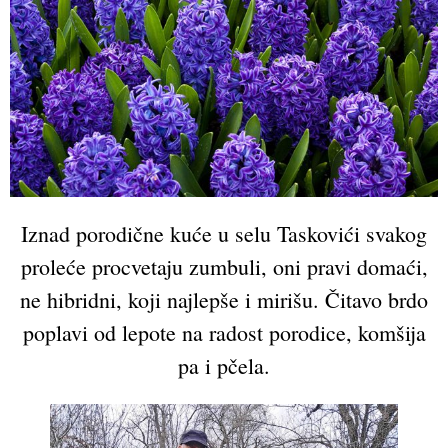
Iznad porodične kuće u selu Taskovići svakog
proleće procvetaju zumbuli, oni pravi domaći,
ne hibridni, koji najlepše i mirišu. Čitavo brdo
poplavi od lepote na radost porodice, komšija
pa i pčela.