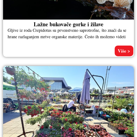
Lažne bukovače gorke i žilave
Gljive iz roda Crepidotus su prvenstveno saprotrofne, što znači da se
hrane razlaganjem mrtve organske materije. Često ih možemo videti
Više >