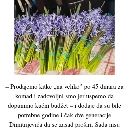
– Prodajemo kitke „na veliko” po 45 dinara za
komad i zadovoljni smo jer uspemo da
dopunimo kućni budžet – i dodaje da su bile
potrebne godine i čak dve generacije
Dimitrijevića da se zasad proširi. Sada nisu