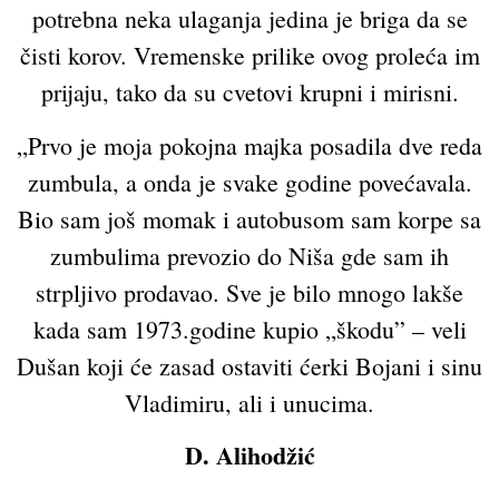
potrebna neka ulaganja jedina je briga da se
čisti korov. Vremenske prilike ovog proleća im
prijaju, tako da su cvetovi krupni i mirisni.
„Prvo je moja pokojna majka posadila dve reda
zumbula, a onda je svake godine povećavala.
Bio sam još momak i autobusom sam korpe sa
zumbulima prevozio do Niša gde sam ih
strpljivo prodavao. Sve je bilo mnogo lakše
kada sam 1973.godine kupio „škodu” – veli
Dušan koji će zasad ostaviti ćerki Bojani i sinu
Vladimiru, ali i unucima.
D. Alihodžić