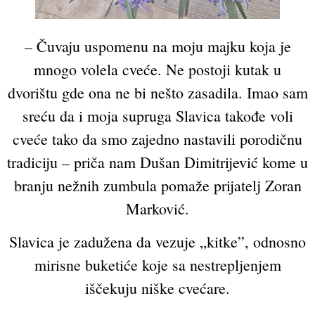
– Čuvaju uspomenu na moju majku koja je
mnogo volela cveće. Ne postoji kutak u
dvorištu gde ona ne bi nešto zasadila. Imao sam
sreću da i moja supruga Slavica takođe voli
cveće tako da smo zajedno nastavili porodičnu
tradiciju – priča nam Dušan Dimitrijević kome u
branju nežnih zumbula pomaže prijatelj Zoran
Marković.
Slavica je zadužena da vezuje „kitke”, odnosno
mirisne buketiće koje sa nestrepljenjem
iščekuju niške cvećare.