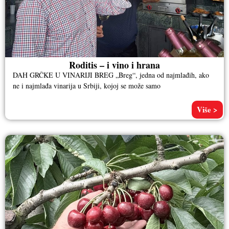
Roditis – i vino i hrana
DAH GRČKE U VINARIJI BREG „Breg“, jedna od najmlađih, ako
ne i najmlađa vinarija u Srbiji, kojoj se može samo
Više >