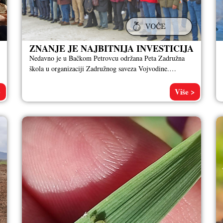
ZNANJE JE NAJBITNIJA INVESTICIJA
Nedavno je u Bačkom Petrovcu održana Peta Zadružna
škola u organizaciji Zadružnog saveza Vojvodine.
Predavači su bili Prof. dr Žarko
>
Više >