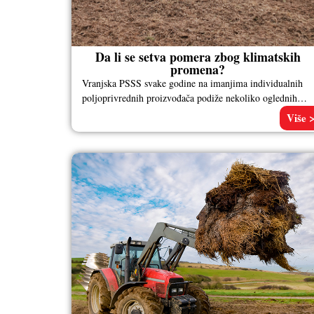
Da li se setva pomera zbog klimatskih
promena?
Vranjska PSSS svake godine na imanjima individualnih
poljoprivrednih proizvođača podiže nekoliko oglednih
polja pšenice. Setvu poslednjeg, u ataru sela Gornje
Više 