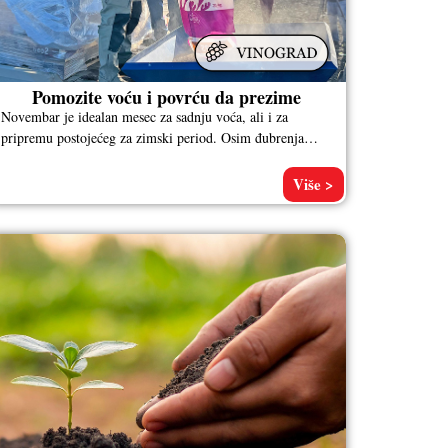
Pomozite voću i povrću da prezime
Novembar je idealan mesec za sadnju voća, ali i za
pripremu postojećeg za zimski period. Osim đubrenja
stajskim ili MPK
Više >