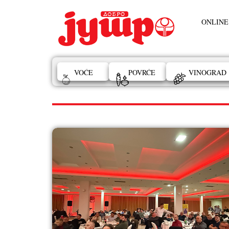
ONLINE
VOĆE
POVRĆE
VINOGRAD
RATARSTVO