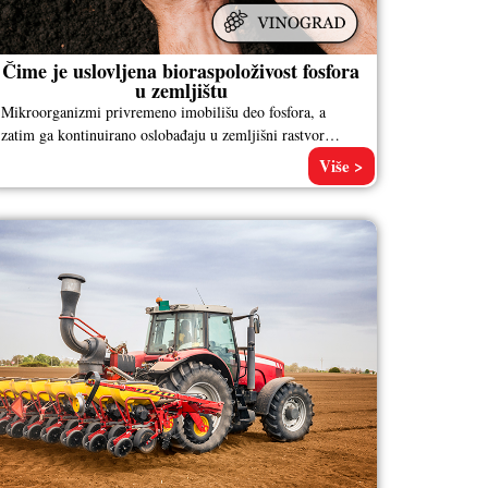
Čime je uslovljena bioraspoloživost fosfora
u zemljištu
Mikroorganizmi privremeno imobilišu deo fosfora, a
zatim ga kontinuirano oslobađaju u zemljišni rastvor
prirodnim procesima mineralizacije. Bioraspoloživost
Više >
fosfora je uslovljena