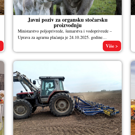
Javni poziv za organsku stočarsku
proizvodnju
Ministarstvo poljoprivrede, šumarstva i vodoprivrede –
Uprava za agrarna plaćanja je 24.10.2025. godine
raspisala Javni poziv za podnošenje zahteva za
>
Više >