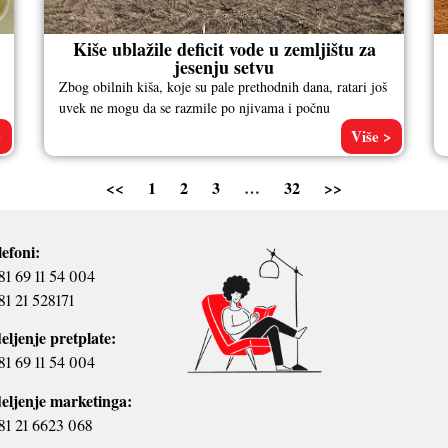
Kiše ublažile deficit vode u zemljištu za
jesenju setvu
Zbog obilnih kiša, koje su pale prethodnih dana, ratari još
uvek ne mogu da se razmile po njivama i počnu
>
Više >
<<
1
2
3
…
32
>>
lefoni:
81 69 11 54 004
81 21 528171
eljenje pretplate:
81 69 11 54 004
eljenje marketinga:
81 21 6623 068