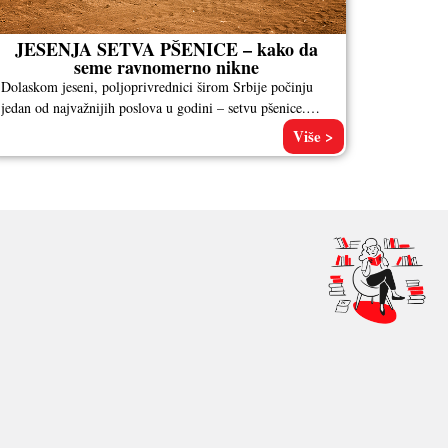
JESENJA SETVA PŠENICE – kako da
seme ravnomerno nikne
Dolaskom jeseni, poljoprivrednici širom Srbije počinju
jedan od najvažnijih poslova u godini – setvu pšenice.
Upravo sada se postavlja temelj
Više >