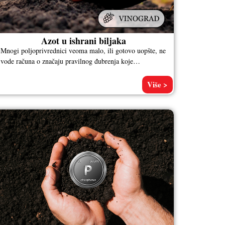
Azot u ishrani biljaka
Mnogi poljoprivrednici veoma malo, ili gotovo uopšte, ne
vode računa o značaju pravilnog đubrenja koje
podrazumeva u prvom redu agrohemijsku
Više >