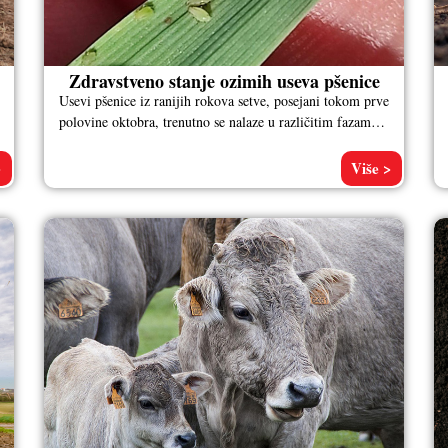
Zdravstveno stanje ozimih useva pšenice
Usevi pšenice iz ranijih rokova setve, posejani tokom prve
polovine oktobra, trenutno se nalaze u različitim fazama
nicanja do faze
>
Više >