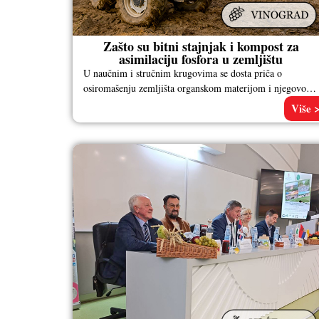
Zašto su bitni stajnjak i kompost za
asimilaciju fosfora u zemljištu
U naučnim i stručnim krugovima se dosta priča o
osiromašenju zemljišta organskom materijom i njegovoj
degradaciji koja se odnosi na
Više 