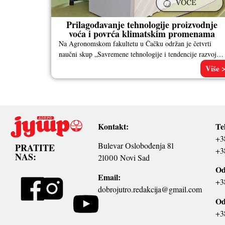
Prilagođavanje tehnologije proizvodnje
voća i povrća klimatskim promenama
Na Agronomskom fakultetu u Čačku održan je četvrti
naučni skup „Savremene tehnologije i tendencije razvoja
poljoprivrede“. Veliki broj stručnjaka prezentovao
Više 
Kontakt:
Te
+3
Bulevar Oslobođenja 81
PRATITE
+3
NAS:
21000 Novi Sad
Od
Email:
+3
dobrojutro.redakcija@gmail.com
Od
+3