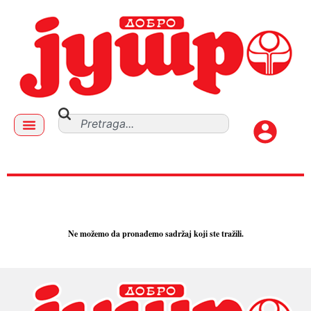
GLJIVE
Ne možemo da pronađemo sadržaj koji ste tražili.