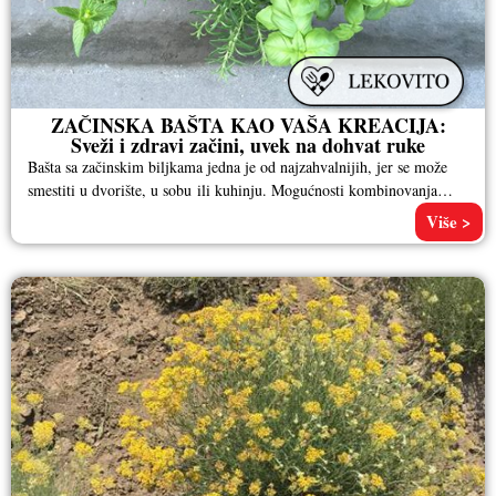
ZAČINSKA BAŠTA KAO VAŠA KREACIJA:
Sveži i zdravi začini, uvek na dohvat ruke
Bašta sa začinskim biljkama jedna je od najzahvalnijih, jer se može
smestiti u dvorište, u sobu ili kuhinju. Mogućnosti kombinovanja
biljaka
Više >