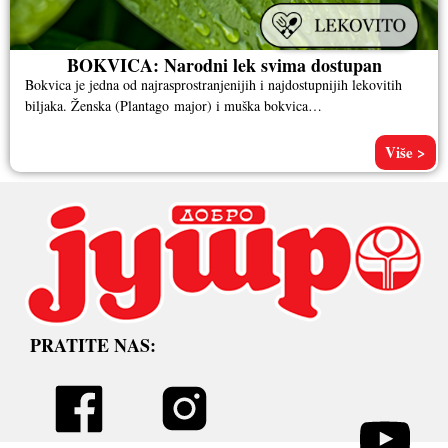
BOKVICA: Narodni lek svima dostupan
Bokvica je jedna od najrasprostranjenijih i najdostupnijih lekovitih
biljaka. Ženska (Plantago major) i muška bokvica
(Plantago lanceolata) imaju skoro isto lekovito dejstvo
Više >
PRATITE NAS: