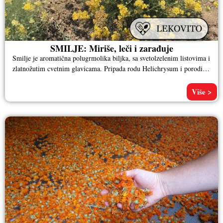
SMILJE: Miriše, leči i zarađuje
Smilje je aromatična polugrmolika biljka, sa svetolzelenim listovima i
zlatnožutim cvetnim glavicama. Pripada rodu Helichrysum i porodici
glavočika. Iako je
Više >