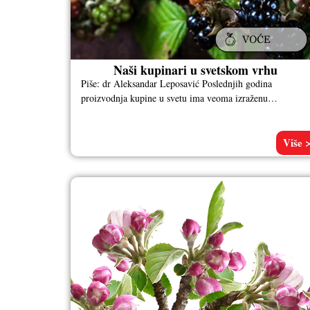
Naši kupinari u svetskom vrhu
Piše: dr Aleksandar Leposavić Poslednjih godina
proizvodnja kupine u svetu ima veoma izraženu
cikličnost. Najveći porast proizvodnje plodova kupine
ostvaren
Više 