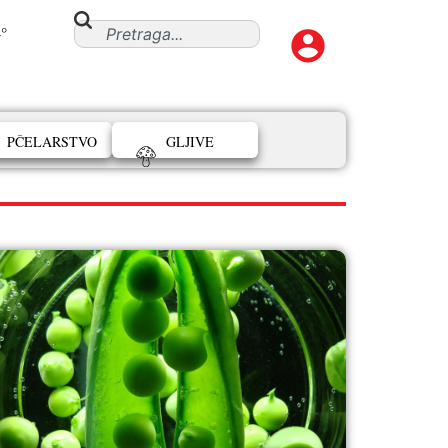
°
PČELARSTVO
GLJIVE