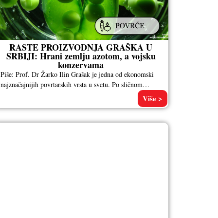
RASTE PROIZVODNJA GRAŠKA U
SRBIJI: Hrani zemlju azotom, a vojsku
konzervama
Piše: Prof. Dr Žarko Ilin Grašak je jedna od ekonomski
najznačajnijih povrtarskih vrsta u svetu. Po sličnom
modelu je to
Više >