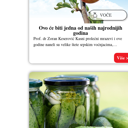
Ovo će biti jedna od naših najrodnijih
godina
Prof. dr Zoran Keserović Kasni prolećni mrazevi i ove
godine naneli su velike štete srpskim voćnjacima,
pogotovo zasadima kajsije. Reč
Više 