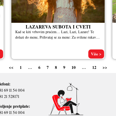
LAZAREVA SUBOTA I CVETI
Kad se kiti vrbovim prućem… Lazi, Lazi, Lazare! Te
dolazi do mene, Prihvataj se za mene: Za svilene rukave,
Za
>
Više >
<<
1
…
6
7
8
9
10
…
12
>>
lefoni:
81 69 11 54 004
81 21 528171
eljenje pretplate:
81 69 11 54 004