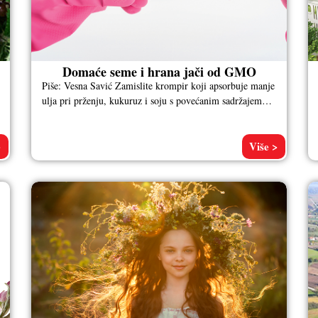
Domaće seme i hrana jači od GMO
Piše: Vesna Savić Zamislite krompir koji apsorbuje manje
ulja pri prženju, kukuruz i soju s povećanim sadržajem
proteina, paradajz sa
>
Više >