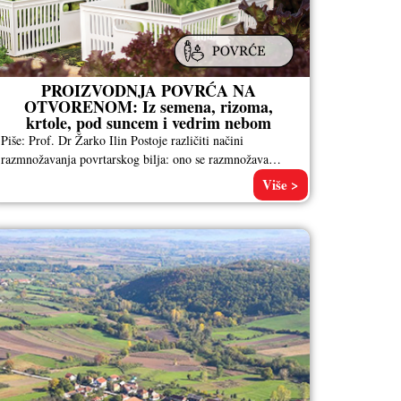
PROIZVODNJA POVRĆA NA
OTVORENOM: Iz semena, rizoma,
krtole, pod suncem i vedrim nebom
Piše: Prof. Dr Žarko Ilin Postoje različiti načini
razmnožavanja povrtarskog bilja: ono se razmnožava
generativnim putem direktnom setvom semena na
Više >