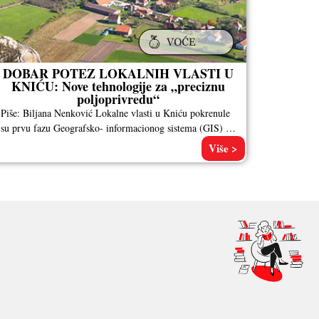
DOBAR POTEZ LOKALNIH VLASTI U
KNIĆU: Nove tehnologije za „preciznu
poljoprivredu“
Piše: Biljana Nenković Lokalne vlasti u Kniću pokrenule
su prvu fazu Geografsko- informacionog sistema (GIS) za
poljoprivrednike, u kojoj će
Više >