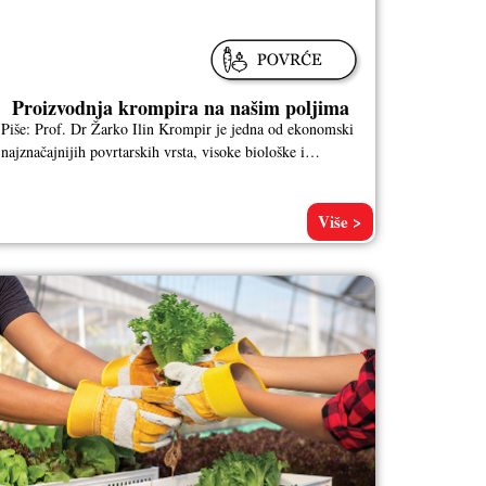
Proizvodnja krompira na našim poljima
Piše: Prof. Dr Žarko Ilin Krompir je jedna od ekonomski
najznačajnijih povrtarskih vrsta, visoke biološke i
hranljive vrednosti. Rani krompir
Više >