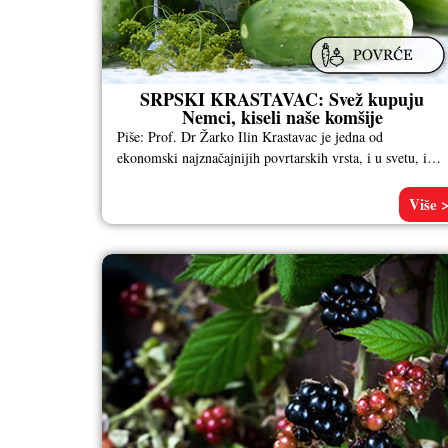
SRPSKI KRASTAVAC: Svež kupuju
Nemci, kiseli naše komšije
Piše: Prof. Dr Žarko Ilin Krastavac je jedna od
ekonomski najznačajnijih povrtarskih vrsta, i u svetu, i
kod nas. U
Više 