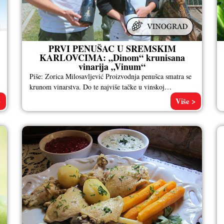
PRVI PENUŠAC U SREMSKIM
KARLOVCIMA: „Dinom“ krunisana
vinarija „Vinum“
Piše: Zorica Milosavljević Proizvodnja penušca smatra se
krunom vinarstva. Do te najviše tačke u vinskoj
proizvodnji stigla je i vinarija
>
Više >