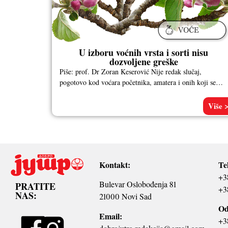
U izboru voćnih vrsta i sorti nisu
dozvoljene greške
Piše: prof. Dr Zoran Keserović Nije redak slučaj,
pogotovo kod voćara početnika, amatera i onih koji se
ovim plemenitim poslom
Više 
Kontakt:
Te
+3
Bulevar Oslobođenja 81
PRATITE
+3
NAS:
21000 Novi Sad
Od
Email:
+3