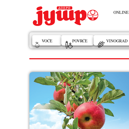
ONLINE
VOĆE
POVRĆE
VINOGRAD
TEMA BROJA