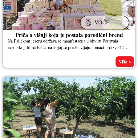
Priča o višnji koja je postala porodični brend
Na Palićkom jezeru održava se manifestacija u okviru Festivala
evropskog filma Palić, na kojoj se predstavljaju domaći proizvođači i
njihovi
Više >