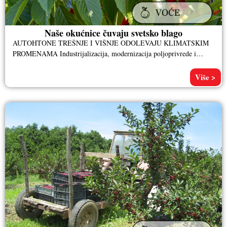
Naše okućnice čuvaju svetsko blago
AUTOHTONE TREŠNJE I VIŠNJE ODOLEVAJU KLIMATSKIM
PROMENAMA Industrijalizacija, modernizacija poljoprivrede i
„konzumerizam“ definisali su savremeni svet i promenili prirodu i
Više >