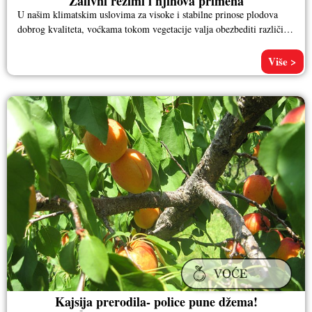
Zalivni režimi i njihova primena
U našim klimatskim uslovima za visoke i stabilne prinose plodova
dobrog kvaliteta, voćkama tokom vegetacije valja obezbediti različite
količine vode.
Više >
Kajsija prerodila- police pune džema!