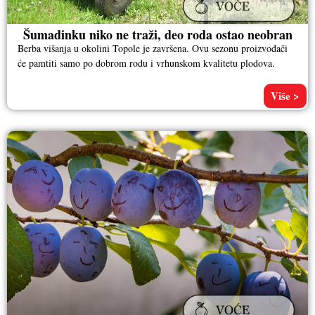
Šumadinku niko ne traži, deo roda ostao neobran
Berba višanja u okolini Topole je završena. Ovu sezonu proizvođači
će pamtiti samo po dobrom rodu i vrhunskom kvalitetu plodova.
Više >