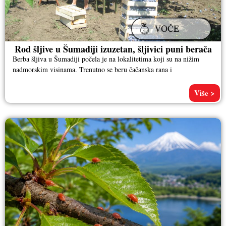
Rod šljive u Šumadiji izuzetan, šljivici puni berača
Berba šljiva u Šumadiji počela je na lokalitetima koji su na nižim
nadmorskim visinama. Trenutno se beru čačanska rana i
Više >