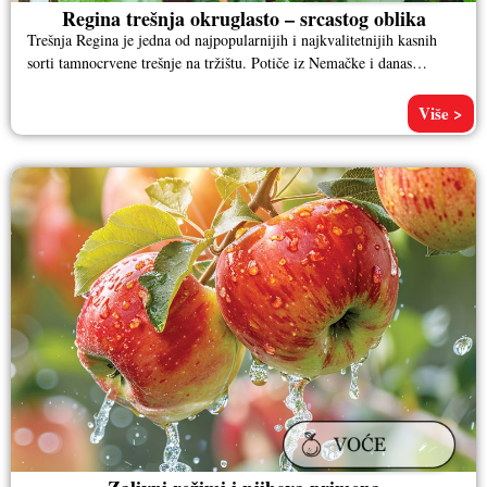
Regina trešnja okruglasto – srcastog oblika
Trešnja Regina je jedna od najpopularnijih i najkvalitetnijih kasnih
sorti tamnocrvene trešnje na tržištu. Potiče iz Nemačke i danas
predstavlja
Više >