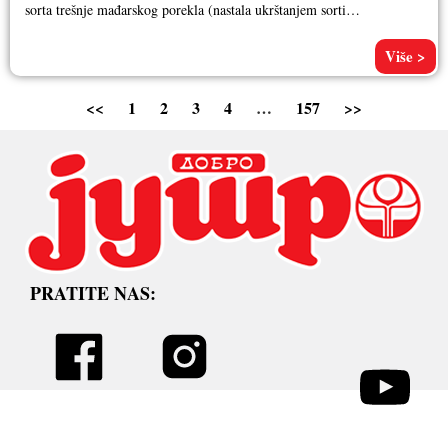
sorta trešnje mađarskog porekla (nastala ukrštanjem sorti
Germersdorfer i Podjebrad). Zbog
Više >
<<
1
2
3
4
…
157
>>
PRATITE NAS: