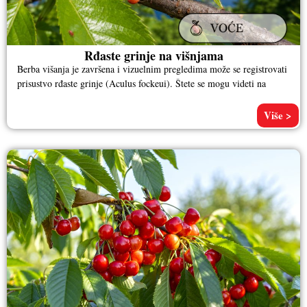
Rđaste grinje na višnjama
Berba višanja je završena i vizuelnim pregledima može se registrovati
prisustvo rđaste grinje (Aculus fockeui). Štete se mogu videti na
Više >