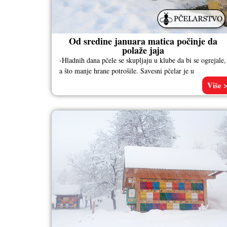
Od sredine januara matica počinje da
polaže jaja
-Hladnih dana pčele se skupljaju u klube da bi se ogrejale,
a što manje hrane potrošile. Savesni pčelar je u
Više 