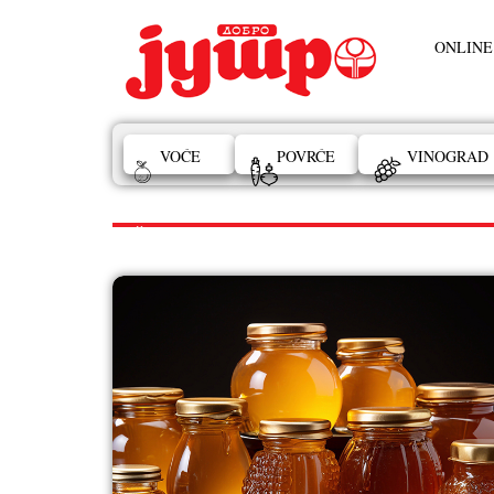
ONLINE
VOĆE
POVRĆE
VINOGRAD
PČELARSTVO