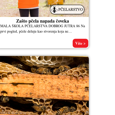
Zašto pčela napada čoveka
MALA ŠKOLA PČELARSTVA DOBROG JUTRA 86 Na
prvi pogled, pčele deluju kao stvorenja koja ne
primećujemo dok ne slete na
Više >