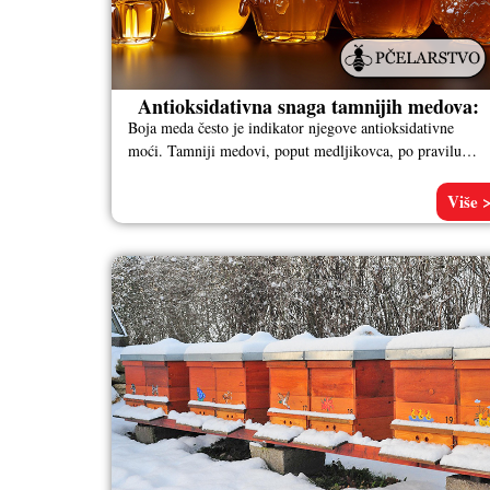
Antioksidativna snaga tamnijih medova:
Boja meda često je indikator njegove antioksidativne
moći. Tamniji medovi, poput medljikovca, po pravilu
sadrže veće koncentracije antioksidanasa (flavonoida i
Više 