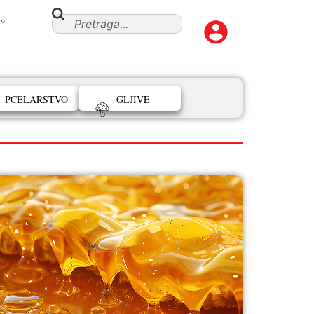
°
PČELARSTVO
GLJIVE