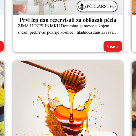
Prvi lep dan rezervisati za obilazak pčela
ZIMA U PČELINJAKU Decembar je mesec u kojem
snežni prekrivač pokrije košnice i hladnoća zaustavi svaki
kontakt pčela sa spoljnim
>
Više >