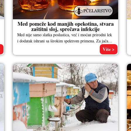
Med pomeže kod manjih opekotina, stvara
zaštitni sloj, sprečava infekcije
Med nije samo slatka poslastica, već i moćan prirodni lek
i dodatak ishrani sa širokim spektrom primena. Za jačanje
imuniteta:
>
Više >