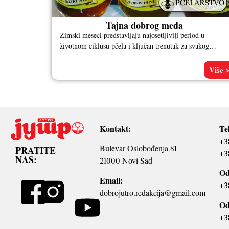
Tajna dobrog meda
Zimski meseci predstavljaju najosetljiviji period u
životnom ciklusu pčela i ključan trenutak za svakog
pčelara. Iako med tokom cele godine
Više 
Kontakt:
Te
+3
Bulevar Oslobođenja 81
PRATITE
+3
NAS:
21000 Novi Sad
Od
Email:
+3
dobrojutro.redakcija@gmail.com
Od
+3