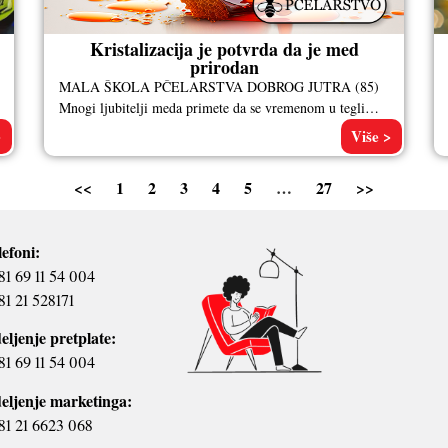
Kristalizacija je potvrda da je med
prirodan
MALA ŠKOLA PČELARSTVA DOBROG JUTRA (85)
Mnogi ljubitelji meda primete da se vremenom u tegli
nešto menja: nekada tečan i
>
Više >
<<
1
2
3
4
5
…
27
>>
lefoni:
81 69 11 54 004
81 21 528171
eljenje pretplate:
81 69 11 54 004
eljenje marketinga:
81 21 6623 068