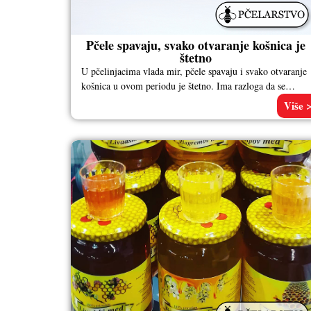
Pčele spavaju, svako otvaranje košnica je
štetno
U pčelinjacima vlada mir, pčele spavaju i svako otvaranje
košnica u ovom periodu je štetno. Ima razloga da se
oslušne
Više 