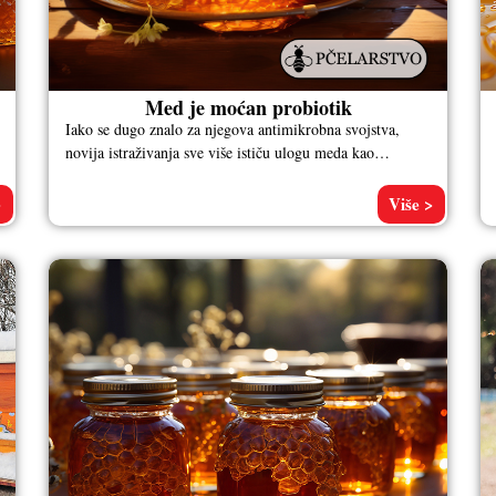
Med je moćan probiotik
Iako se dugo znalo za njegova antimikrobna svojstva,
novija istraživanja sve više ističu ulogu meda kao
probiotika. To znači da
>
Više >