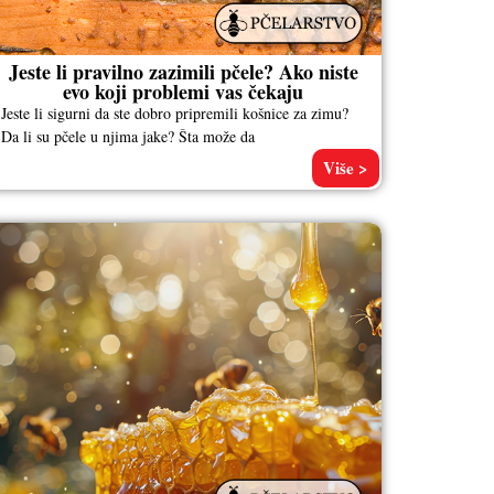
Jeste li pravilno zazimili pčele? Ako niste
evo koji problemi vas čekaju
Jeste li sigurni da ste dobro pripremili košnice za zimu?
Da li su pčele u njima jake? Šta može da
Više >