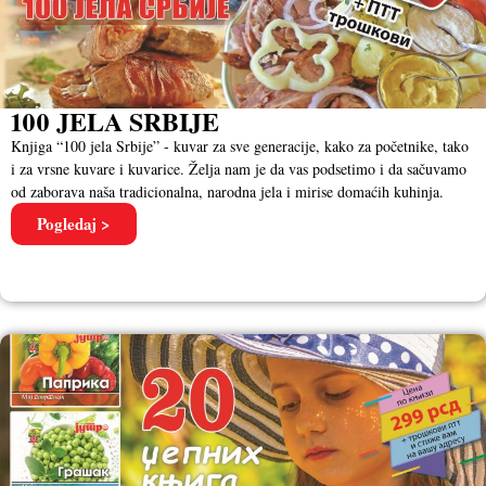
100 JELA SRBIJE
Knjiga “100 jela Srbije” - kuvar za sve generacije, kako za početnike, tako
i za vrsne kuvare i kuvarice. Želja nam je da vas podsetimo i da sačuvamo
od zaborava naša tradicionalna, narodna jela i mirise domaćih kuhinja.
Pogledaj >