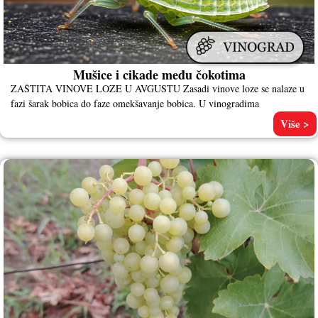
Mušice i cikade među čokotima
ZAŠTITA VINOVE LOZE U AVGUSTU Zasadi vinove loze se nalaze u
fazi šarak bobica do faze omekšavanje bobica. U vinogradima
Više >