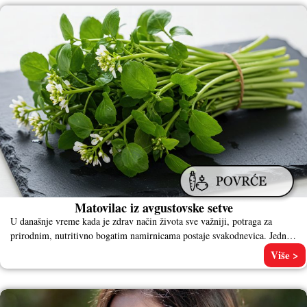
Matovilac iz avgustovske setve
U današnje vreme kada je zdrav način života sve važniji, potraga za
prirodnim, nutritivno bogatim namirnicama postaje svakodnevica. Jedna
od
Više >