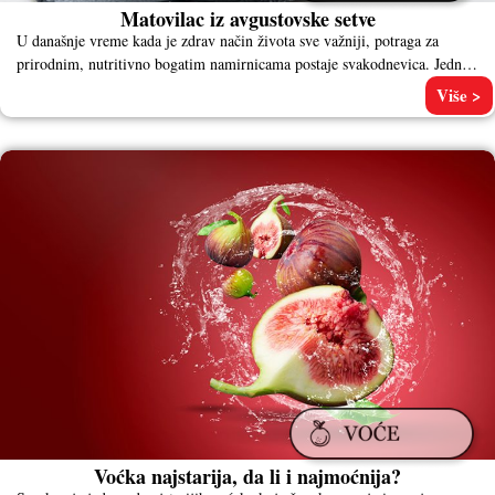
Matovilac iz avgustovske setve
U današnje vreme kada je zdrav način života sve važniji, potraga za
prirodnim, nutritivno bogatim namirnicama postaje svakodnevica. Jedna
od
Više >
Voćka najstarija, da li i najmoćnija?