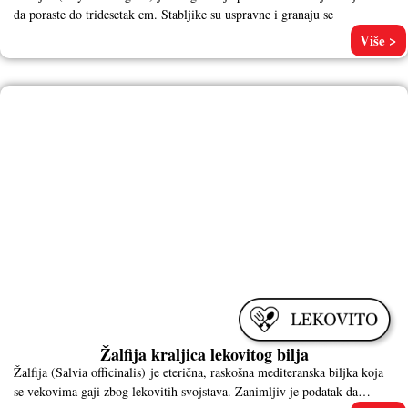
da poraste do tridesetak cm. Stabljike su uspravne i granaju se
Više >
Žalfija kraljica lekovitog bilja
Žalfija (Salvia officinalis) je eterična, raskošna mediteranska biljka koja
se vekovima gaji zbog lekovitih svojstava. Zanimljiv je podatak da