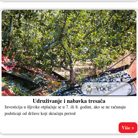
Udruživanje i nabavka tresača
Investicija u šljivike otplaćuje se u 7. ili 8. godini, ako se ne računaju
podsticaji od države koji skraćuju period
Više >