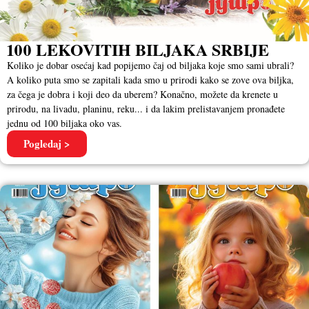
100 LEKOVITIH BILJAKA SRBIJE
Koliko je dobar osećaj kad popijemo čaj od biljaka koje smo sami ubrali?
A koliko puta smo se zapitali kada smo u prirodi kako se zove ova biljka,
za čega je dobra i koji deo da uberem? Konačno, možete da krenete u
prirodu, na livadu, planinu, reku... i da lakim prelistavanjem pronađete
jednu od 100 biljaka oko vas.
Pogledaj >