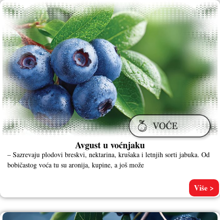
Avgust u voćnjaku
– Sazrevaju plodovi breskvi, nektarina, krušaka i letnjih sorti jabuka. Od
bobičastog voća tu su aronija, kupine, a još može
Više >