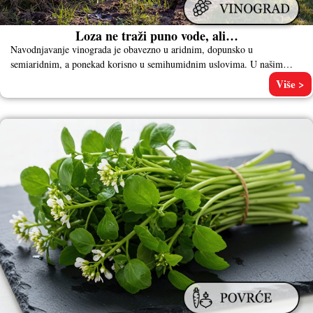
Loza ne traži puno vode, ali…
Navodnjavanje vinograda je obavezno u aridnim, dopunsko u
semiaridnim, a ponekad korisno u semihumidnim uslovima. U našim
uslovima navodnjavanje vinograda
Više >