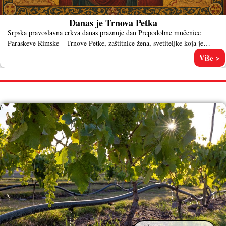
Danas je Trnova Petka
Srpska pravoslavna crkva danas praznuje dan Prepodobne mučenice
Paraskeve Rimske – Trnove Petke, zaštitnice žena, svetiteljke koja je
pomagala bolesnima
Više >
NAJNOVIJE