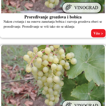
Proređivanje grozdova i bobica
Nakon cvetanja i na osnovu zametanja bobica i razvoja grozdova obavi se
proređivanje. Proređivanje se vrši tako sto se uklanja
Više >