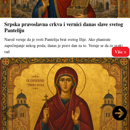
Srpska pravoslavna crkva i vernici danas slave svetog
Panteliju
Narod veruje da je sveti Pantelija brat svetog Ilije. Ako planirate
započinjanje nekog posla, danas je pravi dan za to. Veruje se da će svaki
Više >
rad