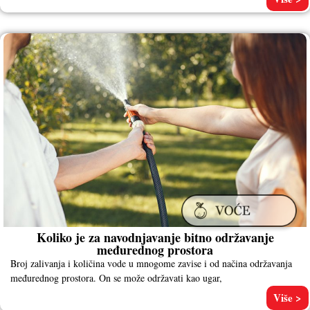
Koliko je za navodnjavanje bitno održavanje
međurednog prostora
Broj zalivanja i količina vode u mnogome zavise i od načina održavanja
međurednog prostora. On se može održavati kao ugar,
Više >