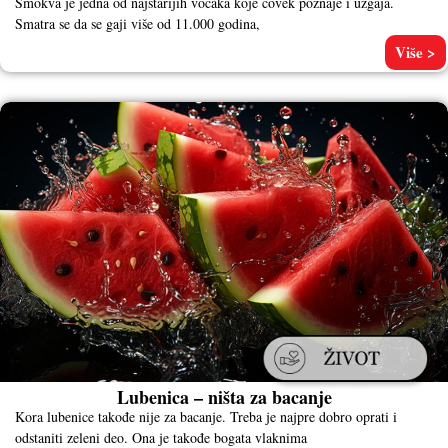
Smokva je jedna od najstarijih voćaka koje čovek poznaje i uzgaja.
Smatra se da se gaji više od 11.000 godina,
Više >
Lubenica – ništa za bacanje
Kora lubenice takođe nije za bacanje. Treba je najpre dobro oprati i
odstaniti zeleni deo. Ona je takođe bogata vlaknima