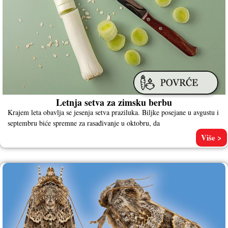
Letnja setva za zimsku berbu
Krajem leta obavlja se jesenja setva praziluka. Biljke posejane u avgustu i
septembru biće spremne za rasađivanje u oktobru, da
Više >