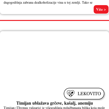
dugogodišnja zabrana dealkoholizacije vina u toj zemlji. Tako se
Više >
LEKOVITO
Timijan ublažava grčeve, kašalj, anemiju
Timijan (Thymus vulgaris) je višegodišnja polužbunasta biljka koja može