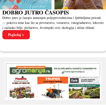
DOBRO JUTRO ČASOPIS
Dobro jutro je časopis namenjen poljoprivrednicima i ljubiteljima prirode
— pokriva teme kao što su povrtarstvo, voćarstvo, vinogradarstvo, lekovito
i začinsko bilje, pčelarstvo, životinjski svet, ekologija i slične oblasti.
Pogledaj >