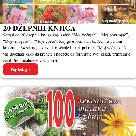
20 DŽEPNIH KNJIGA
Serijal od 20 džepnih knjiga koji sadrži “Moj voćnjak”, “Moj povrtnjak”,
“Moj vinograd” i “Moje cveće”. Knjige u formatu 16x12cm u punom
koloru na 64 strane, lake za korisćenje i uvek pri ruci. “Moj voćnjak” će
vas upoznati kako da krenete i počnete da formirate svoj zasad, pripremite
zemljište i odaberete voćnu vrstu.
Pogledaj >