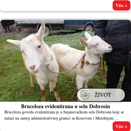
Više >
Bruceloza evidentirana u selu Dobrosin
Bruceloza goveda evidentirana je u bujanovačkom selu Dobrosin koje se
nalazi na samoj administrativnoj granici sa Kosovom i Metohijom.
Eutanaziju
Više >