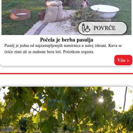
Počela je berba pasulja
Pasulj je jedna od najzastupljenijih namirnica u našoj ishrani. Kuva se
češće zimi ali se mahune beru leti. Početkom avgusta
Više >
VINOGRAD