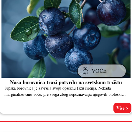
Naša borovnica traži potvrdu na svetskom tržištu
Srpska borovnica je završila svoju opsežnu fazu širenja. Nekada
marginalizovano voće, pre svega zbog nepoznavanja njegovih bioloških
osobina i potreba
Više >
POVRĆE