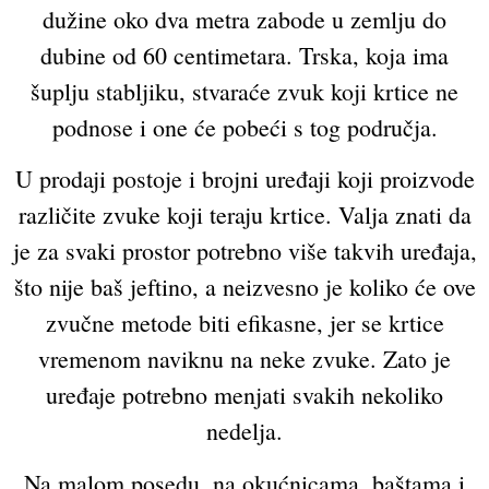
dužine oko dva metra zabode u zemlju do
dubine od 60 centimetara. Trska, koja ima
šuplju stabljiku, stvaraće zvuk koji krtice ne
podnose i one će pobeći s tog područja.
U prodaji postoje i brojni uređaji koji proizvode
različite zvuke koji teraju krtice. Valja znati da
je za svaki prostor potrebno više takvih uređaja,
što nije baš jeftino, a neizvesno je koliko će ove
zvučne metode biti efikasne, jer se krtice
vremenom naviknu na neke zvuke. Zato je
uređaje potrebno menjati svakih nekoliko
nedelja.
Na malom posedu, na okućnicama, baštama i