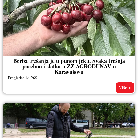
Berba trešanja je u punom jeku. Svaka trešnja
posebna i slatka u ZZ AGRODUNAV u
Karavukovu
Pregleda: 14.269
Više >