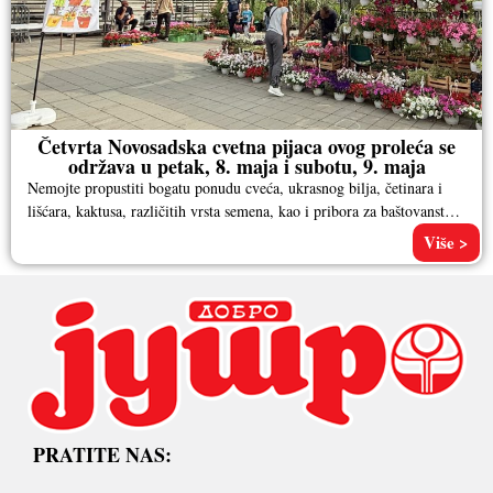
Četvrta Novosadska cvetna pijaca ovog proleća se
održava u petak, 8. maja i subotu, 9. maja
Nemojte propustiti bogatu ponudu cveća, ukrasnog bilja, četinara i
lišćara, kaktusa, različitih vrsta semena, kao i pribora za baštovanstvo.
Pored
Više >
PRATITE NAS: