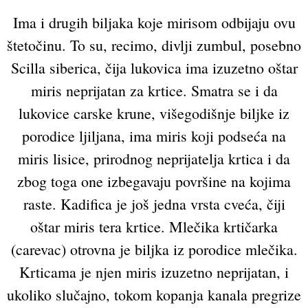
Ima i drugih biljaka koje mirisom odbijaju ovu
štetočinu. To su, recimo, divlji zumbul, posebno
Scilla siberica, čija lukovica ima izuzetno oštar
miris neprijatan za krtice. Smatra se i da
lukovice carske krune, višegodišnje biljke iz
porodice ljiljana, ima miris koji podseća na
miris lisice, prirodnog neprijatelja krtica i da
zbog toga one izbegavaju površine na kojima
raste. Kadifica je još jedna vrsta cveća, čiji
oštar miris tera krtice. Mlečika krtičarka
(carevac) otrovna je biljka iz porodice mlečika.
Krticama je njen miris izuzetno neprijatan, i
ukoliko slučajno, tokom kopanja kanala pregrize