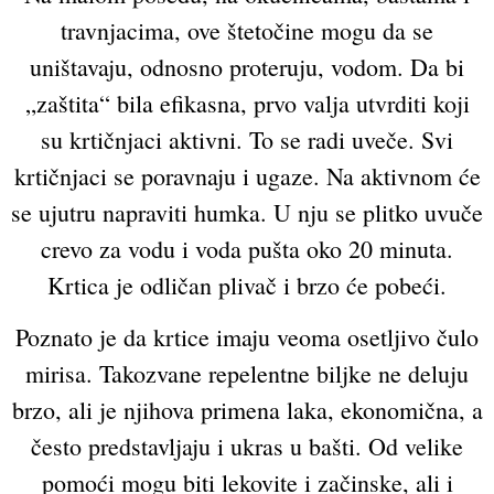
travnjacima, ove štetočine mogu da se
uništavaju, odnosno proteruju, vodom. Da bi
„zaštita“ bila efikasna, prvo valja utvrditi koji
su krtičnjaci aktivni. To se radi uveče. Svi
krtičnjaci se poravnaju i ugaze. Na aktivnom će
se ujutru napraviti humka. U nju se plitko uvuče
crevo za vodu i voda pušta oko 20 minuta.
Krtica je odličan plivač i brzo će pobeći.
Poznato je da krtice imaju veoma osetljivo čulo
mirisa. Takozvane repelentne biljke ne deluju
brzo, ali je njihova primena laka, ekonomična, a
često predstavljaju i ukras u bašti. Od velike
pomoći mogu biti lekovite i začinske, ali i