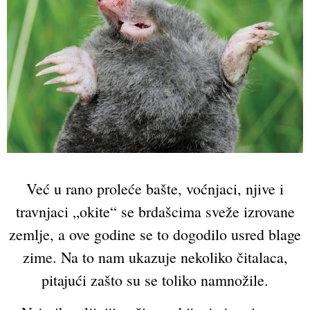
Već u rano proleće bašte, voćnjaci, njive i
travnjaci „okite“ se brdašcima sveže izrovane
zemlje, a ove godine se to dogodilo usred blage
zime. Na to nam ukazuje nekoliko čitalaca,
pitajući zašto su se toliko namnožile.