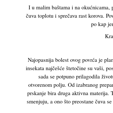
I u malim baštama i na okućnicama, pre
čuva toplotu i sprečava rast korova. Po
po kap je
Kra
Najopasnija bolest ovog povrća je pla
insekata najčešće štetočine su vaši, po
sada se potpuno prilagodila živo
otvorenom polju. Od izabranog prepara
prskanje bira druga aktivna materija. T
smenjuju, a ono što preostane čuva se 