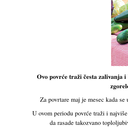
Ovo povrće traži česta zalivanja i 
zgorel
Za povrtare maj je mesec kada se u
U ovom periodu povrće traži i najviše
da rasade takozvano toploljubiv