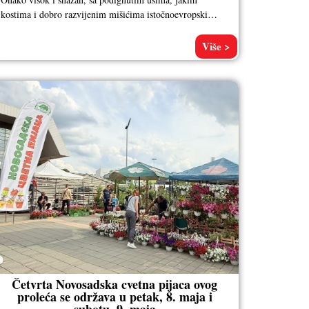
kostima i dobro razvijenim mišićima istočnoevropski
ovčar po imenu Kajzer, vlasnika Aleksandra
Više >
Četvrta Novosadska cvetna pijaca ovog
proleća se održava u petak, 8. maja i
subotu, 9. maja