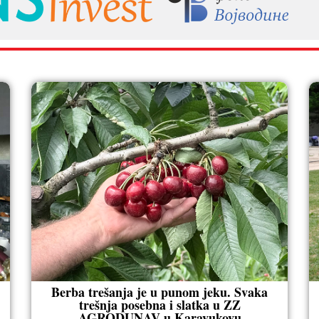
Berba trešanja je u punom jeku. Svaka
trešnja posebna i slatka u ZZ
AGRODUNAV u Karavukovu