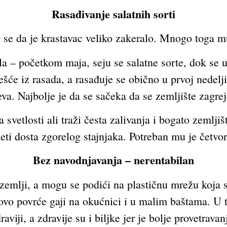
Rasađivanje salatnih sorti
 se da je krastavac veliko zakeralo. Mnogo toga mu 
ila – početkom maja, seju se salatne sorte, dok se u
šće iz rasada, a rasađuje se obično u prvoj nedel
va. Najbolje je da se sačeka da se zemljište zagrej
etlosti ali traži česta zalivanja i bogato zemljišt
neti dosta zgorelog stajnjaka. Potreban mu je četvo
Bez navodnjavanja – nerentabilan
emlji, a mogu se podići na plastičnu mrežu koja se
ovo povrće gaji na okućnici i u malim baštama. U ta
raviji, a zdravije su i biljke jer je bolje provetravan