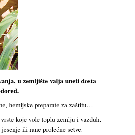
vanja, u zemljište valja uneti dosta
odored
.
eme, hemijske preparate za zaštitu…
vrste koje vole toplu zemlju i vazduh,
jesenje ili rane prolećne setve.