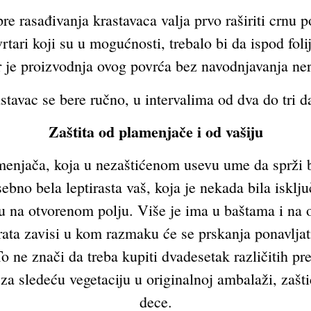
 rasađivanja krastavaca valja prvo raširiti crnu po
vrtari koji su u mogućnosti, trebalo bi da ispod fo
r je proizvodnja ovog povrća bez navodnjavanja ner
stavac se bere ručno, u intervalima od dva do tri d
Zaštita od plamenjače i od vašiju
menjača, koja u nezaštićenom usevu ume da sprži b
sebno bela leptirasta vaš, koja je nekada bila isklj
tu na otvorenom polju. Više je ima u baštama i na 
ta zavisi u kom razmaku će se prskanja ponavljati
o ne znači da treba kupiti dvadesetak različitih prep
za sledeću vegetaciju u originalnoj ambalaži, zašti
dece.