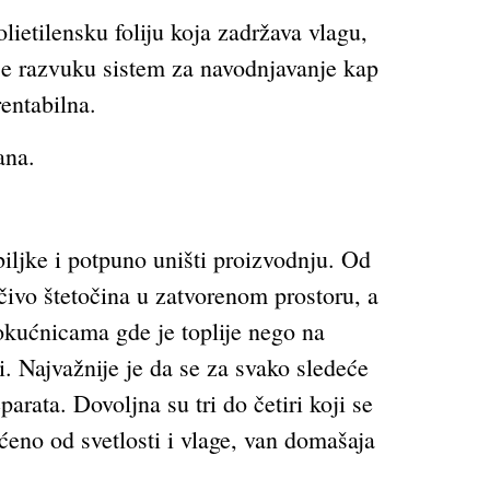
lietilensku foliju koja zadržava vlagu,
lije razvuku sistem za navodnjavanje kap
entabilna.
ana.
iljke i potpuno uništi proizvodnju. Od
učivo štetočina u zatvorenom prostoru, a
okućnicama gde je toplije nego na
. Najvažnije je da se za svako sledeće
arata. Dovoljna su tri do četiri koji se
ćeno od svetlosti i vlage, van domašaja