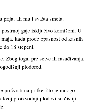
prija, ali mu i svašta smeta.
 postrnoj gaje isključivo kornišoni. U
ji maja, kada prođe opasnost od kasnih
e do 18 stepeni.
e. Zbog toga, pre setve ili rasađivanja,
rogodišnji plodored.
 pričvrsti na pritke, što je mnogo
kvoj proizvodnji plodovi su čistiji,
je.