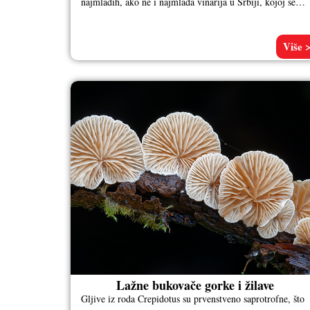
najmlađih, ako ne i najmlađa vinarija u Srbiji, kojoj se
može samo
Više 
Lažne bukovače gorke i žilave
Gljive iz roda Crepidotus su prvenstveno saprotrofne, što