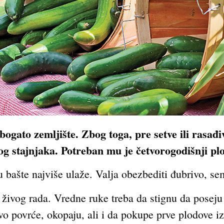
bogato zemljište. Zbog toga, pre setve ili rasađi
og stajnjaka. Potreban mu je četvorogodišnji pl
 bašte najviše ulaže. Valja obezbediti đubrivo, s
 živog rada. Vredne ruke treba da stignu da poseju 
o povrće, okopaju, ali i da pokupe prve plodove iz 