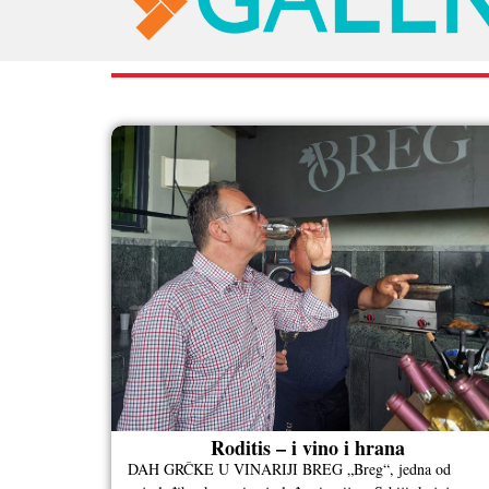
RAZNO
Roditis – i vino i hrana
DAH GRČKE U VINARIJI BREG „Breg“, jedna od