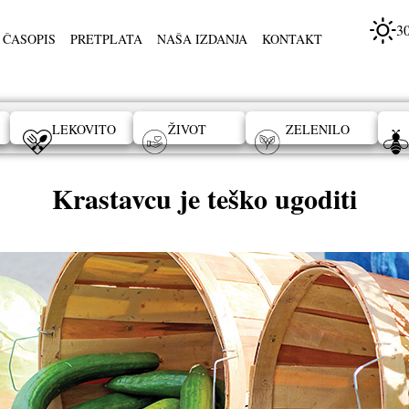
3
 ČASOPIS
PRETPLATA
NAŠA IZDANJA
KONTAKT
LEKOVITO
ŽIVOT
ZELENILO
Krastavcu je teško ugoditi