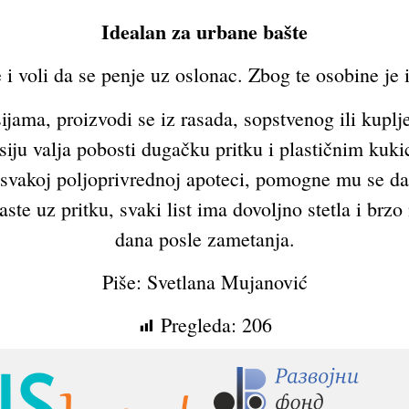
Idealan za urbane bašte
 i voli da se penje uz oslonac. Zbog te osobine je 
jama, proizvodi se iz rasada, sopstvenog ili kuplje
ksiju valja pobosti dugačku pritku i plastičnim kuki
u svakoj poljoprivrednoj apoteci, pomogne mu se da
te uz pritku, svaki list ima dovoljno stetla i brzo
dana posle zametanja.
Piše: Svetlana Mujanović
Pregleda:
206