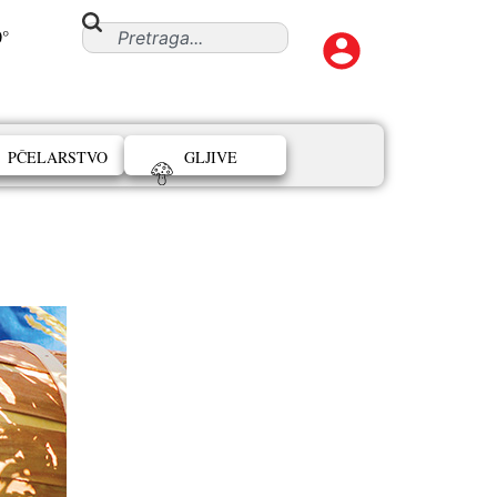
0°
PČELARSTVO
GLJIVE