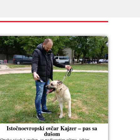
Istočnoevropski ovčar Kajzer – pas sa
dušom
Onako visok i snažan, sa podignutim ušima, jakim