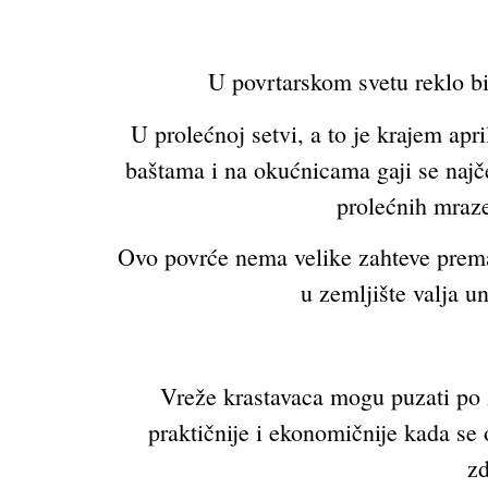
U povrtarskom svetu reklo bi
U prolećnoj setvi, a to je krajem apr
baštama i na okućnicama gaji se najče
prolećnih mraze
Ovo povrće nema velike zahteve prema sv
u zemljište valja u
Vreže krastavaca mogu puzati po z
praktičnije i ekonomičnije kada se 
zd