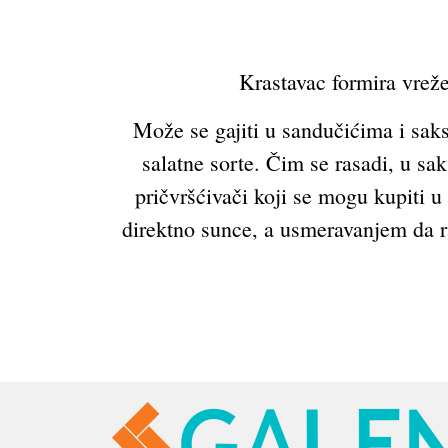
Krastavac formira vreže
Može se gajiti u sandučićima i saksi
salatne sorte. Čim se rasadi, u sa
pričvršćivači koji se mogu kupiti 
direktno sunce, a usmeravanjem da ras