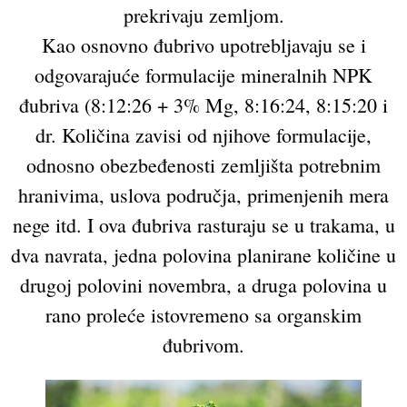
prekrivaju zemljom.
Kao osnovno đubrivo upotrebljavaju se i
odgovarajuće formulacije mineralnih NPK
đubriva (8:12:26 + 3% Mg, 8:16:24, 8:15:20 i
dr. Količina zavisi od njihove formulacije,
odnosno obezbeđenosti zemljišta potrebnim
hranivima, uslova područja, primenjenih mera
nege itd. I ova đubriva rasturaju se u trakama, u
dva navrata, jedna polovina planirane količine u
drugoj polovini novembra, a druga polovina u
rano proleće istovremeno sa organskim
đubrivom.