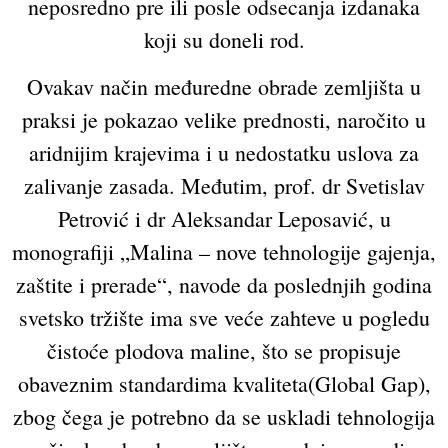
neposredno pre ili posle odsecanja izdanaka
koji su doneli rod.
Ovakav način međuredne obrade zemljišta u
praksi je pokazao velike prednosti, naročito u
aridnijim krajevima i u nedostatku uslova za
zalivanje zasada. Međutim, prof. dr Svetislav
Petrović i dr Aleksandar Leposavić, u
monografiji „Malina – nove tehnologije gajenja,
zaštite i prerade“, navode da poslednjih godina
svetsko tržište ima sve veće zahteve u pogledu
čistoće plodova maline, što se propisuje
obaveznim standardima kvaliteta(Global Gap),
zbog čega je potrebno da se uskladi tehnologija