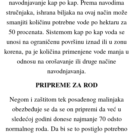
navodnjavanje kap po kap. Prema navodima
stručnjaka, ishrana biljaka na ovaj način može
smanjiti količinu potrebne vode po hektaru za
50 procenata. Sistemom kap po kap voda se
unosi na ograničenu površinu iznad ili u zonu
korena, pa je količina primenjene vode manja u
odnosu na orošavanje ili druge načine
navodnjavanja.
PRIPREME ZA ROD
Negom i zaštitom tek posađenog malinjaka
obezbeđuje se da se on pripremi da već u
sledećoj godini donese najmanje 70 odsto
normalnog roda. Da bi se to postiglo potrebno