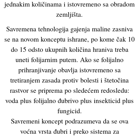
jednakim količinama i istovremeno sa obradom
zemljišta.
Savremena tehnologija gajenja maline zasniva
se na novom konceptu ishrane, po kome čak 10
do 15 odsto ukupnih količina hraniva treba
uneti folijarnim putem. Ako se folijalno
prihranjivanje obavlja istovremeno sa
tretiranjem zasada protiv bolesti i štetočina
rastvor se priprema po sledećem redosledu:
voda plus folijalno đubrivo plus insekticid plus
fungicid.
Savremeni koncept podrazumeva da se ova
voćna vrsta đubri i preko sistema za