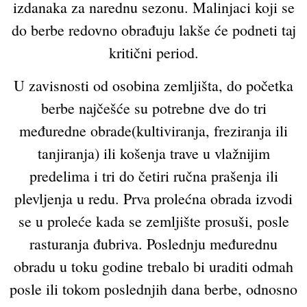
izdanaka za narednu sezonu. Malinjaci koji se
do berbe redovno obrađuju lakše će podneti taj
kritični period.
U zavisnosti od osobina zemljišta, do početka
berbe najčešće su potrebne dve do tri
međuredne obrade(kultiviranja, freziranja ili
tanjiranja) ili košenja trave u vlažnijim
predelima i tri do četiri ručna prašenja ili
plevljenja u redu. Prva prolećna obrada izvodi
se u proleće kada se zemljište prosuši, posle
rasturanja đubriva. Poslednju međurednu
obradu u toku godine trebalo bi uraditi odmah
posle ili tokom poslednjih dana berbe, odnosno