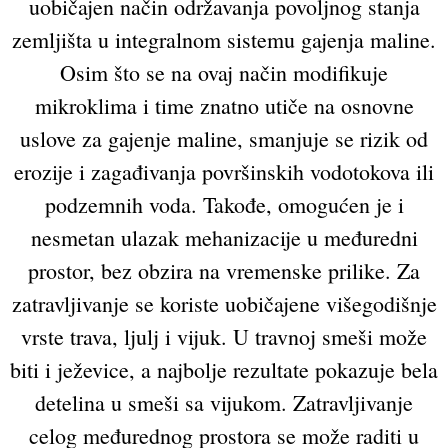
uobičajen način održavanja povoljnog stanja
zemljišta u integralnom sistemu gajenja maline.
Osim što se na ovaj način modifikuje
mikroklima i time znatno utiče na osnovne
uslove za gajenje maline, smanjuje se rizik od
erozije i zagađivanja površinskih vodotokova ili
podzemnih voda. Takođe, omogućen je i
nesmetan ulazak mehanizacije u međuredni
prostor, bez obzira na vremenske prilike. Za
zatravljivanje se koriste uobičajene višegodišnje
vrste trava, ljulj i vijuk. U travnoj smeši može
biti i ježevice, a najbolje rezultate pokazuje bela
detelina u smeši sa vijukom. Zatravljivanje
celog međurednog prostora se može raditi u