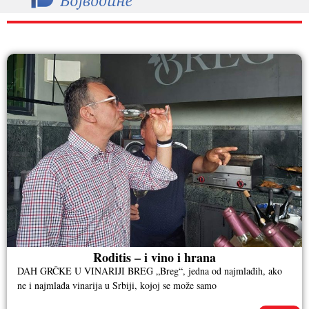
RAZNO
Roditis – i vino i hrana
DAH GRČKE U VINARIJI BREG „Breg“, jedna od najmlađih, ako
ne i najmlađa vinarija u Srbiji, kojoj se može samo