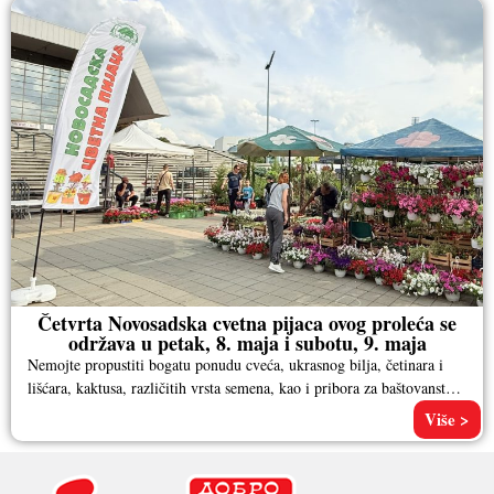
Četvrta Novosadska cvetna pijaca ovog proleća se
održava u petak, 8. maja i subotu, 9. maja
Nemojte propustiti bogatu ponudu cveća, ukrasnog bilja, četinara i
lišćara, kaktusa, različitih vrsta semena, kao i pribora za baštovanstvo.
Pored
Više >