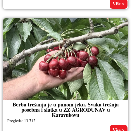
Više >
Berba trešanja je u punom jeku. Svaka trešnja
posebna i slatka u ZZ AGRODUNAV u
Karavukovu
Pregleda: 13.712
Više >