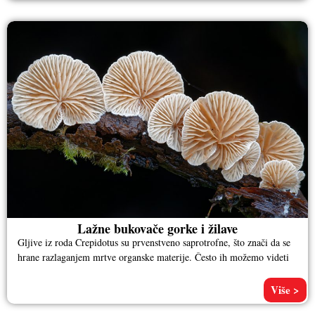
Lažne bukovače gorke i žilave
Gljive iz roda Crepidotus su prvenstveno saprotrofne, što znači da se
hrane razlaganjem mrtve organske materije. Često ih možemo videti
Više >