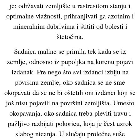
je: održavati zemljište u rastresitom stanju i
optimalne vlažnosti, prihranjivati ga azotnim i
mineralnim đubrivima i štititi od bolesti i
štetočina.
Sadnica maline se primila tek kada se iz
zemlje, odnosno iz pupoljka na korenu pojavi
izdanak. Pre nego što svi izdanci izbiju na
površinu zemlje, oko sadnica se ne sme
okopavati da se ne bi oštetili oni izdanci koji se
još nisu pojavili na površini zemljišta. Umesto
okopavanja, oko sadnica treba pleviti travu i
pažljivo razbijati pokoricu, koja je čest uzrok
slabog nicanja. U slučaju prolećne suše