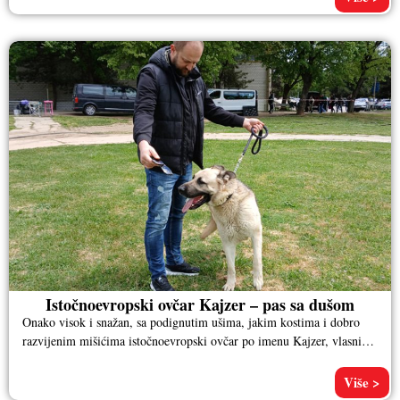
Istočnoevropski ovčar Kajzer – pas sa dušom
Onako visok i snažan, sa podignutim ušima, jakim kostima i dobro
razvijenim mišićima istočnoevropski ovčar po imenu Kajzer, vlasnika
Aleksandra
Više >