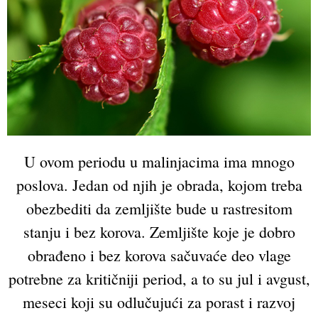
U ovom periodu u malinjacima ima mnogo
poslova. Jedan od njih je obrada, kojom treba
obezbediti da zemljište bude u rastresitom
stanju i bez korova. Zemljište koje je dobro
obrađeno i bez korova sačuvaće deo vlage
potrebne za kritičniji period, a to su jul i avgust,
meseci koji su odlučujući za porast i razvoj