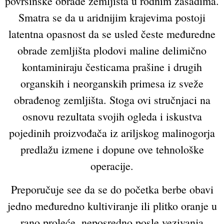
površinske obrade zemljišta u rodnim zasadima.
Smatra se da u aridnijim krajevima postoji
latentna opasnost da se usled česte međuredne
obrade zemljišta plodovi maline delimično
kontaminiraju česticama prašine i drugih
organskih i neorganskih primesa iz sveže
obrađenog zemljišta. Stoga ovi stručnjaci na
osnovu rezultata svojih ogleda i iskustva
pojedinih proizvođača iz ariljskog malinogorja
predlažu izmene i dopune ove tehnološke
operacije.
Preporučuje see da se do početka berbe obavi
jedno međuredno kultiviranje ili plitko oranje u
rano proleće, neposredno posle vezivanja