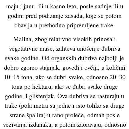
maju i junu, ili u kasno leto, posle sadnje ili u
godini pred podizanje zasada, koje se potom
obavlja u prethodno pripremljene trake.
Malina, zbog relativno visokih prinosa i
vegetativne mase, zahteva unošenje đubriva
svake godine. Od organskih đubriva najbolji je
dobro zgoreo stajnjak, goveđi i ovčiji, u količini
10–15 tona, ako se đubri svake, odnosno 20–30
tona po hektaru, ako se đubri svake druge
godine, i glistenjak. Ova đubriva se rasturaju u
trake (pola metra sa jedne i isto toliko sa druge
strane špalira) u rano proleće, odmah posle
vezivanja izdanaka, a potom zaoravaju, odnosno