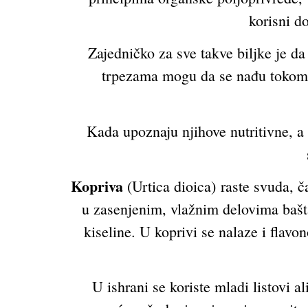
korisni d
Zajedničko za sve takve biljke je da
trpezama mogu da se nađu tokom ce
Kada upoznaju njihove nutritivne, a
Kopriva
(Urtica dioica) raste svuda, č
u zasenjenim, vlažnim delovima bašta,
kiseline. U koprivi se nalaze i flavo
U ishrani se koriste mladi listovi a