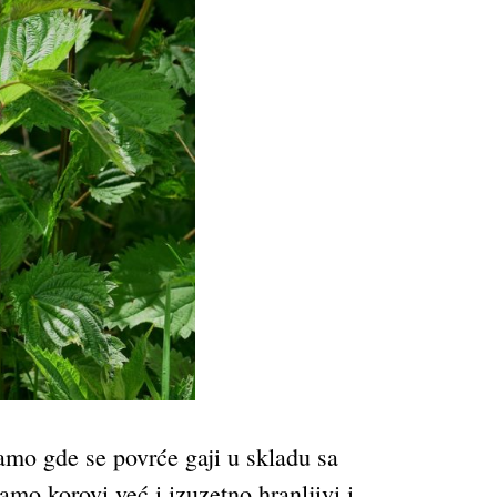
amo gde se povrće gaji u skladu sa
mo korovi već i izuzetno hranljivi i