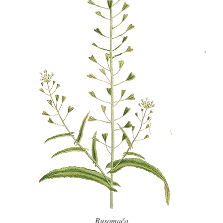
Rusomača