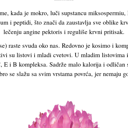
, kada je mokro, luči supstancu miksospermiu, koj
lijum i peptidi, što znači da zaustavlja sve oblike k
lečenju angine pektoris i reguliše krvni pritisak.
se) raste svuda oko nas. Redovno je kosimo i kom
stivi su listovi i mladi cvetovi. U mladim listovim
 E i B kompleksa. Sadrže malo kalorija i odličan s
bro se slažu sa svim vrstama povrća, jer nemaju g