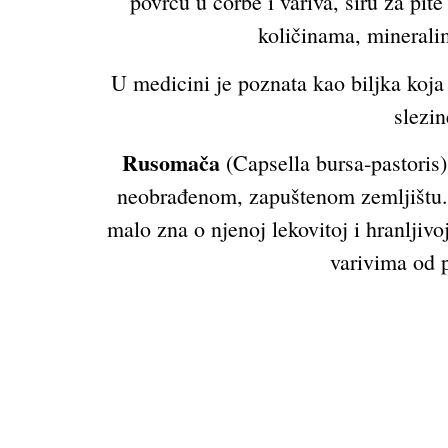
povrću u čorbe i variva, siru za pit
količinama, minerali
U medicini je poznata kao biljka koja u
slezin
Rusomača
(Capsella bursa-pastoris)
neobrađenom, zapuštenom zemljištu. U
malo zna o njenoj lekovitoj i hranljiv
varivima od p