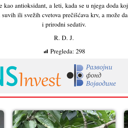
uje kao antioksidant, a leti, kada se u njega doda k
 suvih ili svežih cvetova prečišćava krv, a može da
i prirodni sedativ.
R. D. J.
Pregleda:
298