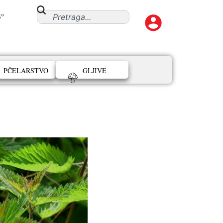
3°
PČELARSTVO
GLJIVE