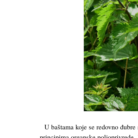
U baštama koje se redovno đubre s
principima organske poljoprivrede, 