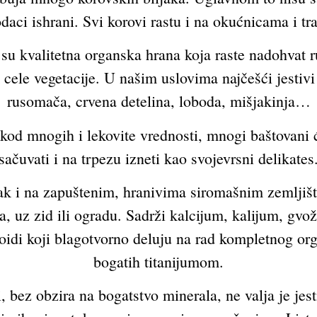
odaci ishrani. Svi korovi rastu i na okućnicama i tr
 su kvalitetna organska hrana koja raste nadohvat 
le vegetacije. U našim uslovima najčešći jestivi 
rusomača, crvena detelina, loboda, mišjakinja…
 kod mnogih i lekovite vrednosti, mnogi baštovani 
sačuvati i na trpezu izneti kao svojevrsni delikates
ak i na zapuštenim, hranivima siromašnim zemljištim
 uz zid ili ogradu. Sadrži kalcijum, kalijum, gvož
noidi koji blagotvorno deluju na rad kompletnog or
bogatih titanijumom.
li, bez obzira na bogatstvo minerala, ne valja je j