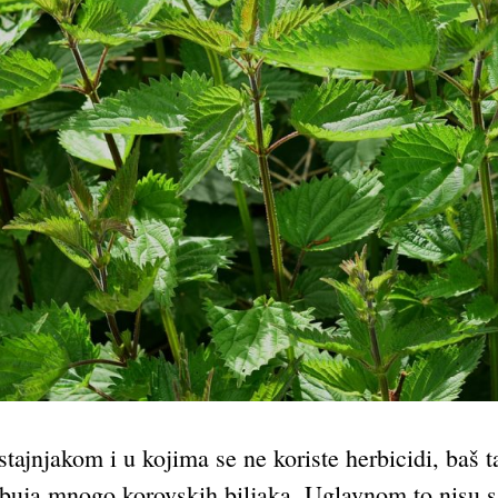
tajnjakom i u kojima se ne koriste herbicidi, baš t
buja mnogo korovskih biljaka. Uglavnom to nisu sa