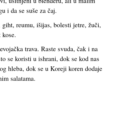
vi, usitnjeni u blenderu, ali u malim
 i da se suše za čaj.
iht, reumu, išijas, bolesti jetre, žuči,
t kose.
devojačka trava. Raste svuda, čak i na
 se koristi u ishrani, dok se kod nas
nog hleba, dok se u Koreji koren dodaje
znim salatama.