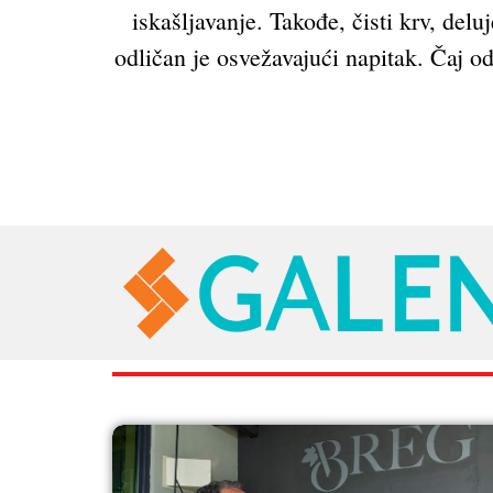
iskašljavanje. Takođe, čisti krv, del
odličan je osvežavajući napitak. Čaj od
RAZNO