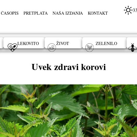
3
 ČASOPIS
PRETPLATA
NAŠA IZDANJA
KONTAKT
LEKOVITO
ŽIVOT
ZELENILO
Uvek zdravi korovi