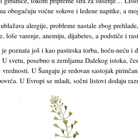
e i gibanice, tokom pripreme sira za sušenje… Listo
ma obogaćuju voćne sokove i ledene napitke, a mogu
blažava alergije, probleme nastale zbog prehlade, g
e, loše varenje, anemiju, dijabetes, a podstiče i ras
 je poznata još i kao pastirska torba, hoću-neću i 
 svetu, posebno u zemljama Dalekog istoka, često
oj vrednosti. U Šangaju je redovan sastojak pirinča
ovrća. U Evropi se mladi, sočni listovi dodaju ra