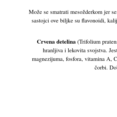
Može se smatrati mesožderkom jer seme
sastojci ove biljke su flavonoidi, ka
Crvena detelina
(Trifolium praten
hranljiva i lekovita svojstva. Je
magnezijuma, fosfora, vitamina A, C,
čorbi. Do