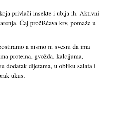
a privlači insekte i ubija ih. Aktivni
rvarenja. Čaj pročišćava krv, pomaže u
postiramo a nismo ni svesni da ima
a ima proteina, gvožđa, kalcijuma,
u dodatak dijetama, u obliku salata i
orak ukus.