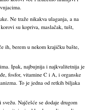
avnjacima.
ruke. Ne traže nikakva ulaganja, a na
korovi su kopriva, maslačak, tušt,
će ih, berem u nekom krajičku bašte,
.
a. Ipak, najbujnija i najkvalitetnija je
đe, fosfor, vitamine C i A, i organske
ganizma. To je jedna od retkih biljaka
esti svežu. Najčešće se dodaje drugom