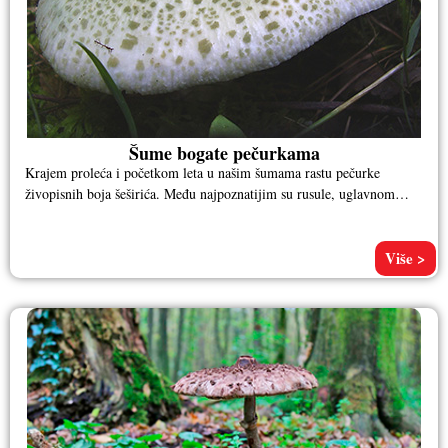
Šume bogate pečurkama
Krajem proleća i početkom leta u našim šumama rastu pečurke
živopisnih boja šeširića. Među najpoznatijim su rusule, uglavnom
jestive i
Više >