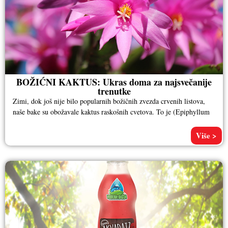
BOŽIĆNI KAKTUS: Ukras doma za najsvečanije
trenutke
Zimi, dok još nije bilo popularnih božičnih zvezda crvenih listova,
naše bake su obožavale kaktus raskošnih cvetova. To je (Epiphyllum
Više >