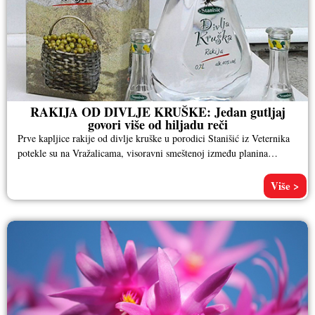
RAKIJA OD DIVLJE KRUŠKE: Jedan gutljaj
govori više od hiljadu reči
Prve kapljice rakije od divlje kruške u porodici Stanišić iz Veternika
potekle su na Vražalicama, visoravni smeštenoj između planina
Jahorine
Više >