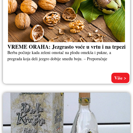
VREME ORAHA: Jezgrasto voće u vrtu i na trpezi
Berba počinje kada zeleni omotač na plodu omekša i pukne, a
pregrada koja deli jezgro dobije smeđu boju. – Preporučuje
Više >