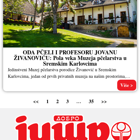
ODA PČELI I PROFESORU JOVANU
ŽIVANOVIĆU: Pola veka Muzeja pčelarstva u
Sremskim Karlovcima
Jedinstveni Muzej pčelarstva porodice Živanović u Sremskim
Karlovcima, jedan od prvih privatnih muzeja na našim prostorima,
ove godine navršio je
Više >
<<
1
2
3
…
35
>>