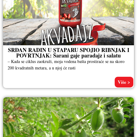
SRĐAN RADIN U STAPARU SPOJIO RIBNJAK I
POVRTNJAK: Šarani gaje paradajz i salatu
– Kada se ciklus zaokruži, moja vodena bašta prostiraće se na skoro
200 kvadratnih metara, a u njoj će rasti
Više >