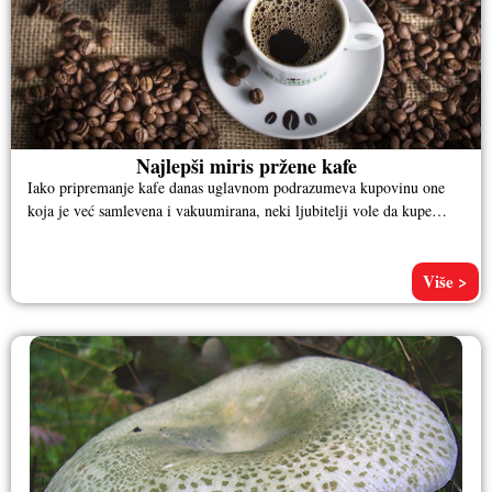
Najlepši miris pržene kafe
Iako pripremanje kafe danas uglavnom podrazumeva kupovinu one
koja je već samlevena i vakuumirana, neki ljubitelji vole da kupe
sirova
Više >